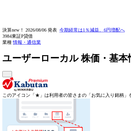
決算new！
2026/08/06 発表
今期経常は1％減益、6円増配へ
3984
東証P
貸借
業種
情報・通信業
ユーザーローカル
株価・基本
このアイコン
「★」
は利用者の皆さまの
「お気に入り銘柄」