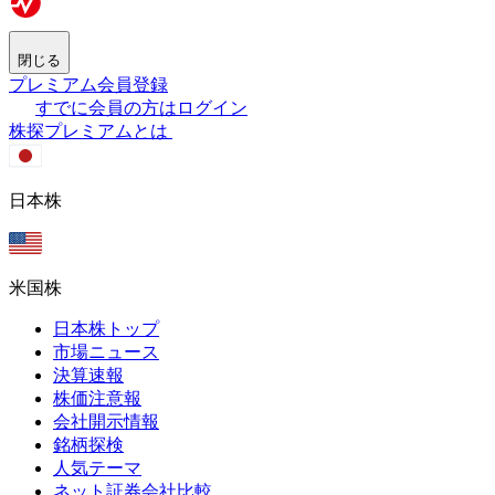
閉じる
プレミアム会員登録
すでに会員の方はログイン
株探プレミアムとは
日本株
米国株
日本株トップ
市場ニュース
決算速報
株価注意報
会社開示情報
銘柄探検
人気テーマ
ネット証券会社比較