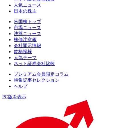
人気ニュース
日本の株主
米国株トップ
市場ニュース
決算ニュース
株価注意報
会社開示情報
銘柄探検
人気テーマ
ネット証券会社比較
プレミアム会員限定コラム
特集記事セレクション
ヘルプ
PC版を表示