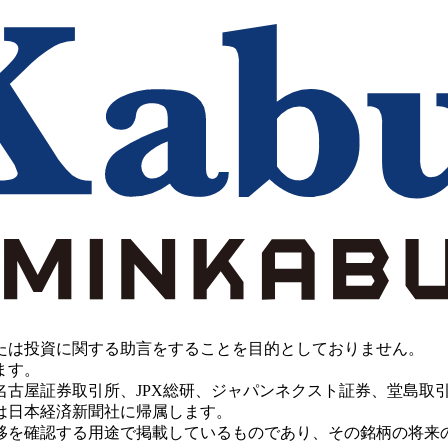
たは投資に関する助言をすることを目的としておりません。
ます。
PX総研、ジャパンネクスト証券、堂島取引所、China Investment 
は日本経済新聞社に帰属します。
移を確認する用途で掲載しているものであり、その銘柄の将来