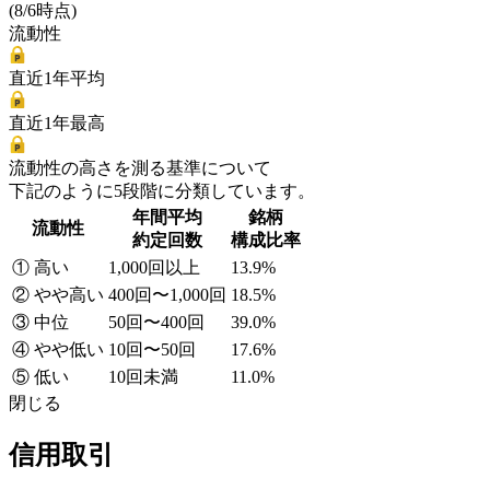
(8/6時点)
流動性
直近1年平均
直近1年最高
流動性の高さを測る基準について
下記のように5段階に分類しています。
年間平均
銘柄
流動性
約定回数
構成比率
① 高い
1,000回以上
13.9%
② やや高い
400回〜1,000回
18.5%
③ 中位
50回〜400回
39.0%
④ やや低い
10回〜50回
17.6%
⑤ 低い
10回未満
11.0%
閉じる
信用取引