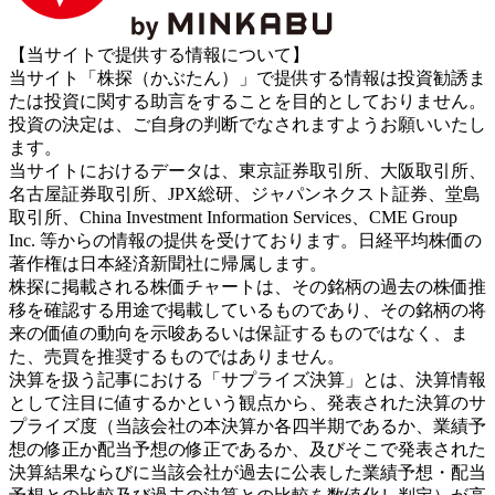
【当サイトで提供する情報について】
当サイト「株探（かぶたん）」で提供する情報は投資勧誘ま
たは投資に関する助言をすることを目的としておりません。
投資の決定は、ご自身の判断でなされますようお願いいたし
ます。
当サイトにおけるデータは、東京証券取引所、大阪取引所、
名古屋証券取引所、JPX総研、ジャパンネクスト証券、堂島
取引所、China Investment Information Services、CME Group
Inc. 等からの情報の提供を受けております。日経平均株価の
著作権は日本経済新聞社に帰属します。
株探に掲載される株価チャートは、その銘柄の過去の株価推
移を確認する用途で掲載しているものであり、その銘柄の将
来の価値の動向を示唆あるいは保証するものではなく、ま
た、売買を推奨するものではありません。
決算を扱う記事における「サプライズ決算」とは、決算情報
として注目に値するかという観点から、発表された決算のサ
プライズ度（当該会社の本決算か各四半期であるか、業績予
想の修正か配当予想の修正であるか、及びそこで発表された
決算結果ならびに当該会社が過去に公表した業績予想・配当