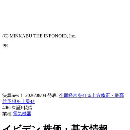
(C) MINKABU THE INFONOID, Inc.
PR
決算new！
2026/08/04 発表
今期経常を41％上方修正・最高
益予想を上乗せ
4062
東証P
貸借
業種
電気機器
イビデン
株価・基本情報