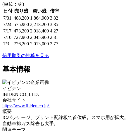
(単位：株)
日付
売り残
買い残
倍率
7/31
488,200
1,864,900
3.82
7/24
575,900
2,218,200
3.85
7/17
473,200
2,018,400
4.27
7/10
727,900
2,045,900
2.81
7/3
726,200
2,013,000
2.77
信用取引の推移を見る
基本情報
イビデン
IBIDEN CO.,LTD.
会社サイト
https://www.ibiden.co.jp/
概要
ICパッケージ、プリント配線板で首位級。スマホ用が拡大。
自動車排ガス除去も大手。
関連テーマ