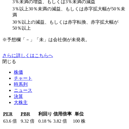
3％未満の増益、もしくは3％未満の減益
3％以上30％未満の減益、もしくは赤字拡大幅が50％未
満
30％以上の減益、もしくは赤字転換、赤字拡大幅が
50％以上
※予想欄「－」「未」は会社側が未発表。
さらに詳しくはこちらへ
閉じる
株価
チャート
時系列
ニュース
決算
大株主
PER
PBR
利回り
信用倍率
単位
63.6
倍
9.32
倍
0.18
%
3.82
倍
100
株