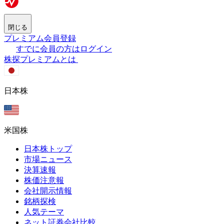
閉じる
プレミアム会員登録
すでに会員の方はログイン
株探プレミアムとは
日本株
米国株
日本株トップ
市場ニュース
決算速報
株価注意報
会社開示情報
銘柄探検
人気テーマ
ネット証券会社比較