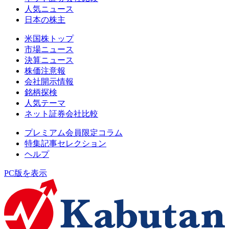
人気ニュース
日本の株主
米国株トップ
市場ニュース
決算ニュース
株価注意報
会社開示情報
銘柄探検
人気テーマ
ネット証券会社比較
プレミアム会員限定コラム
特集記事セレクション
ヘルプ
PC版を表示