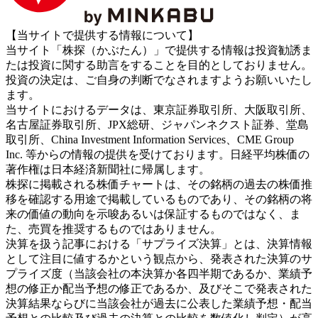
【当サイトで提供する情報について】
当サイト「株探（かぶたん）」で提供する情報は投資勧誘ま
たは投資に関する助言をすることを目的としておりません。
投資の決定は、ご自身の判断でなされますようお願いいたし
ます。
当サイトにおけるデータは、東京証券取引所、大阪取引所、
名古屋証券取引所、JPX総研、ジャパンネクスト証券、堂島
取引所、China Investment Information Services、CME Group
Inc. 等からの情報の提供を受けております。日経平均株価の
著作権は日本経済新聞社に帰属します。
株探に掲載される株価チャートは、その銘柄の過去の株価推
移を確認する用途で掲載しているものであり、その銘柄の将
来の価値の動向を示唆あるいは保証するものではなく、ま
た、売買を推奨するものではありません。
決算を扱う記事における「サプライズ決算」とは、決算情報
として注目に値するかという観点から、発表された決算のサ
プライズ度（当該会社の本決算か各四半期であるか、業績予
想の修正か配当予想の修正であるか、及びそこで発表された
決算結果ならびに当該会社が過去に公表した業績予想・配当