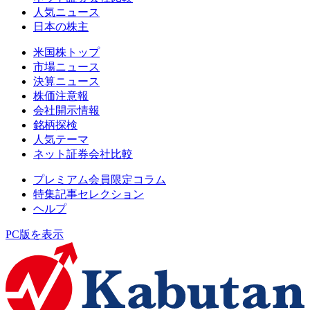
人気ニュース
日本の株主
米国株トップ
市場ニュース
決算ニュース
株価注意報
会社開示情報
銘柄探検
人気テーマ
ネット証券会社比較
プレミアム会員限定コラム
特集記事セレクション
ヘルプ
PC版を表示