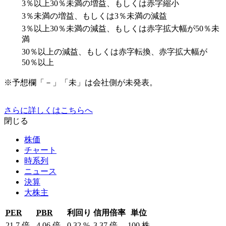
3％以上30％未満の増益、もしくは赤字縮小
3％未満の増益、もしくは3％未満の減益
3％以上30％未満の減益、もしくは赤字拡大幅が50％未
満
30％以上の減益、もしくは赤字転換、赤字拡大幅が
50％以上
※予想欄「－」「未」は会社側が未発表。
さらに詳しくはこちらへ
閉じる
株価
チャート
時系列
ニュース
決算
大株主
PER
PBR
利回り
信用倍率
単位
21.7
倍
4.06
倍
0.32
%
3.37
倍
100
株