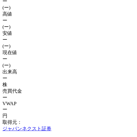
ー
(ー)
高値
ー
(ー)
安値
ー
(ー)
現在値
ー
(ー)
出来高
ー
株
売買代金
ー
VWAP
ー
円
取得元：
ジャパンネクスト証券