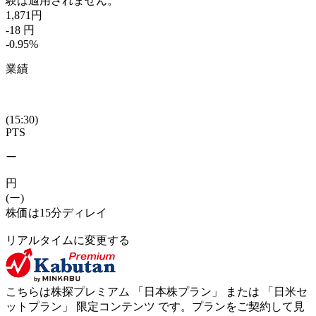
験は適用されません。
1,871
円
-18
円
-0.95
%
業績
(15:30)
PTS
ー
円
(ー)
株価は15分ディレイ
リアルタイムに変更する
こちらは株探プレミアム 「
日本株プラン
」 または 「
日米セ
ットプラン
」
限定コンテンツ
です。プランをご契約して見