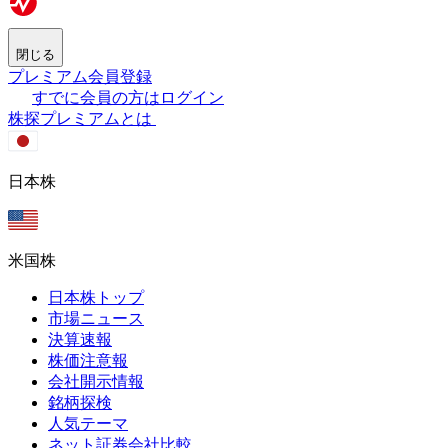
閉じる
プレミアム会員登録
すでに会員の方はログイン
株探プレミアムとは
日本株
米国株
日本株トップ
市場ニュース
決算速報
株価注意報
会社開示情報
銘柄探検
人気テーマ
ネット証券会社比較