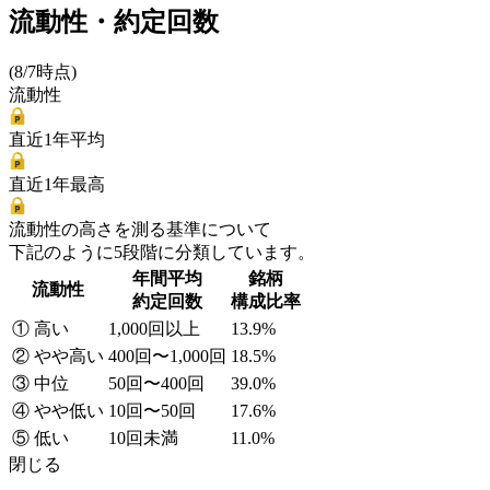
流動性・約定回数
(8/7時点)
流動性
直近1年平均
直近1年最高
流動性の高さを測る基準について
下記のように5段階に分類しています。
年間平均
銘柄
流動性
約定回数
構成比率
① 高い
1,000回以上
13.9%
② やや高い
400回〜1,000回
18.5%
③ 中位
50回〜400回
39.0%
④ やや低い
10回〜50回
17.6%
⑤ 低い
10回未満
11.0%
閉じる