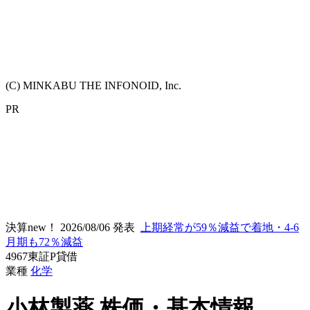
(C) MINKABU THE INFONOID, Inc.
PR
決算new！
2026/08/06 発表
上期経常が59％減益で着地・4-6
月期も72％減益
4967
東証P
貸借
業種
化学
小林製薬
株価・基本情報