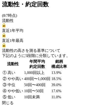
流動性・約定回数
(8/7時点)
流動性
直近1年平均
直近1年最高
流動性の高さを測る基準について
下記のように5段階に分類しています。
年間平均
銘柄
流動性
約定回数
構成比率
① 高い
1,000回以上
13.9%
② やや高い
400回〜1,000回
18.5%
③ 中位
50回〜400回
39.0%
④ やや低い
10回〜50回
17.6%
⑤ 低い
10回未満
11.0%
閉じる