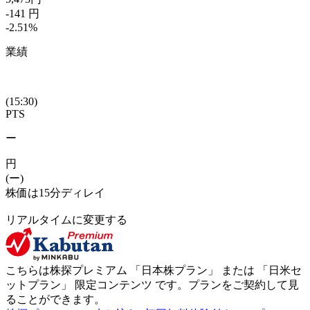
-141
円
-2.51
%
業績
(15:30)
PTS
ー
円
(ー)
株価は15分ディレイ
リアルタイムに変更する
こちらは株探プレミアム 「
日本株プラン
」 または 「
日米セ
ットプラン
」
限定コンテンツ
です。プランをご契約して見
ることができます。