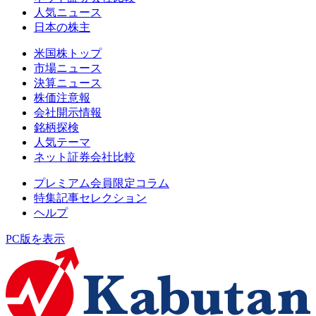
人気ニュース
日本の株主
米国株トップ
市場ニュース
決算ニュース
株価注意報
会社開示情報
銘柄探検
人気テーマ
ネット証券会社比較
プレミアム会員限定コラム
特集記事セレクション
ヘルプ
PC版を表示