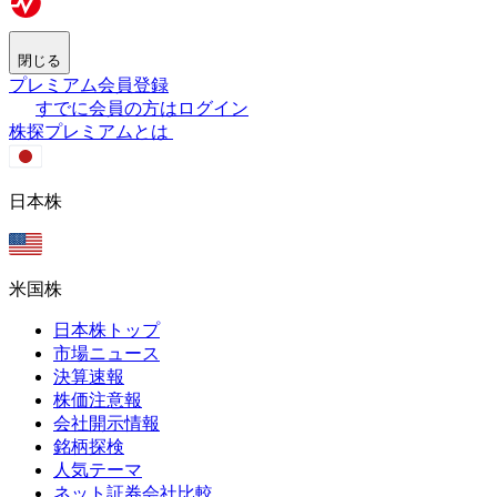
閉じる
プレミアム会員登録
すでに会員の方はログイン
株探プレミアムとは
日本株
米国株
日本株トップ
市場ニュース
決算速報
株価注意報
会社開示情報
銘柄探検
人気テーマ
ネット証券会社比較