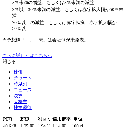
3％未満の増益、もしくは3％未満の減益
3％以上30％未満の減益、もしくは赤字拡大幅が50％未
満
30％以上の減益、もしくは赤字転換、赤字拡大幅が
50％以上
※予想欄「－」「未」は会社側が未発表。
さらに詳しくはこちらへ
閉じる
株価
チャート
時系列
ニュース
決算
大株主
株主優待
PER
PBR
利回り
信用倍率
単位
40.6
倍
1.95
倍
1.94
%
1.14
倍
100
株