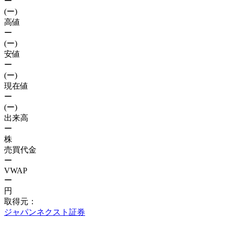
ー
(ー)
高値
ー
(ー)
安値
ー
(ー)
現在値
ー
(ー)
出来高
ー
株
売買代金
ー
VWAP
ー
円
取得元：
ジャパンネクスト証券