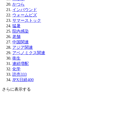
かつら
インバウンド
ウォームビズ
サマーストック
猛暑
院内感染
老舗
中国関連
アジア関連
アベノミクス関連
衛生
連続増配
化学
読売333
JPX日経400
さらに表示する