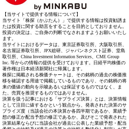
【当サイトで提供する情報について】
当サイト「株探（かぶたん）」で提供する情報は投資勧誘ま
たは投資に関する助言をすることを目的としておりません。
投資の決定は、ご自身の判断でなされますようお願いいたし
ます。
当サイトにおけるデータは、東京証券取引所、大阪取引所、
名古屋証券取引所、JPX総研、ジャパンネクスト証券、堂島
取引所、China Investment Information Services、CME Group
Inc. 等からの情報の提供を受けております。日経平均株価の
著作権は日本経済新聞社に帰属します。
株探に掲載される株価チャートは、その銘柄の過去の株価推
移を確認する用途で掲載しているものであり、その銘柄の将
来の価値の動向を示唆あるいは保証するものではなく、ま
た、売買を推奨するものではありません。
決算を扱う記事における「サプライズ決算」とは、決算情報
として注目に値するかという観点から、発表された決算のサ
プライズ度（当該会社の本決算か各四半期であるか、業績予
想の修正か配当予想の修正であるか、及びそこで発表された
決算結果ならびに当該会社が過去に公表した業績予想・配当