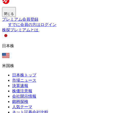
閉じる
プレミアム会員登録
すでに会員の方はログイン
株探プレミアムとは
日本株
米国株
日本株トップ
市場ニュース
決算速報
株価注意報
会社開示情報
銘柄探検
人気テーマ
ネット証券会社比較