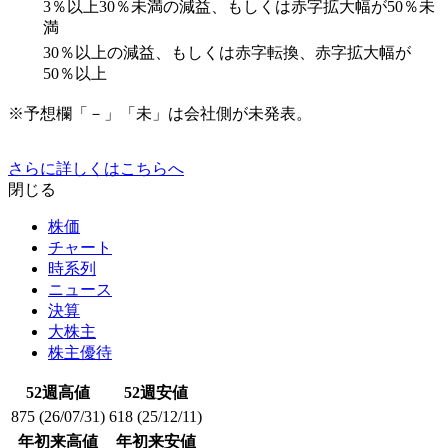
3％以上30％未満の減益、もしくは赤字拡大幅が50％未
満
30％以上の減益、もしくは赤字転換、赤字拡大幅が
50％以上
※予想欄「－」「未」は会社側が未発表。
さらに詳しくはこちらへ
閉じる
株価
チャート
時系列
ニュース
決算
大株主
株主優待
52週高値
52週安値
875
(26/07/31)
618
(25/12/11)
年初来高値
年初来安値