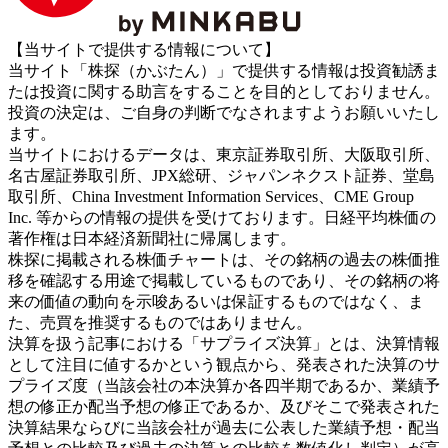
【当サイトで提供する情報について】
当サイト「株探（かぶたん）」で提供する情報は投資勧誘ま
たは投資に関する助言をすることを目的としておりません。
投資の決定は、ご自身の判断でなされますようお願いいたし
ます。
当サイトにおけるデータは、東京証券取引所、大阪取引所、
名古屋証券取引所、JPX総研、ジャパンネクスト証券、堂島
取引所、China Investment Information Services、CME Group
Inc. 等からの情報の提供を受けております。日経平均株価の
著作権は日本経済新聞社に帰属します。
株探に掲載される株価チャートは、その銘柄の過去の株価推
移を確認する用途で掲載しているものであり、その銘柄の将
来の価値の動向を示唆あるいは保証するものではなく、ま
た、売買を推奨するものではありません。
決算を扱う記事における「サプライズ決算」とは、決算情報
として注目に値するかという観点から、発表された決算のサ
プライズ度（当該会社の本決算か各四半期であるか、業績予
想の修正か配当予想の修正であるか、及びそこで発表された
決算結果ならびに当該会社が過去に公表した業績予想・配当