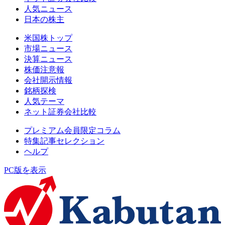
人気ニュース
日本の株主
米国株トップ
市場ニュース
決算ニュース
株価注意報
会社開示情報
銘柄探検
人気テーマ
ネット証券会社比較
プレミアム会員限定コラム
特集記事セレクション
ヘルプ
PC版を表示