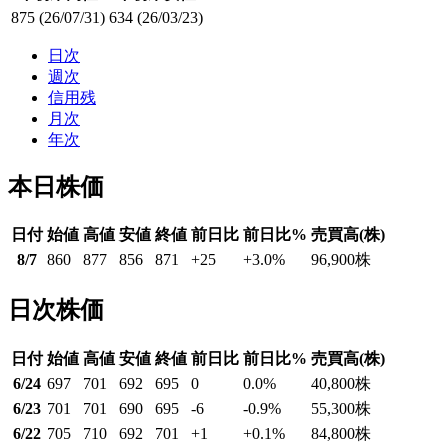
875
(26/07/31)
634
(26/03/23)
日次
週次
信用残
月次
年次
本日株価
日付
始値
高値
安値
終値
前日比
前日比%
売買高(株)
8/7
860
877
856
871
+25
+3.0
%
96,900
株
日次株価
日付
始値
高値
安値
終値
前日比
前日比%
売買高(株)
6/24
697
701
692
695
0
0.0
%
40,800
株
6/23
701
701
690
695
-6
-0.9
%
55,300
株
6/22
705
710
692
701
+1
+0.1
%
84,800
株