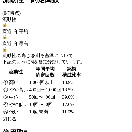
(8/7時点)
流動性
直近1年平均
直近1年最高
流動性の高さを測る基準について
下記のように5段階に分類しています。
年間平均
銘柄
流動性
約定回数
構成比率
① 高い
1,000回以上
13.9%
② やや高い
400回〜1,000回
18.5%
③ 中位
50回〜400回
39.0%
④ やや低い
10回〜50回
17.6%
⑤ 低い
10回未満
11.0%
閉じる