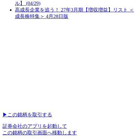
ル】 (04/29)
高成長企業を追う！ 27年3月期【増収増益】リスト ＜
成長株特集＞ 4月28日版
▶︎
この銘柄を取引する
証券会社のアプリを起動して
この銘柄の取引画面へ移動します