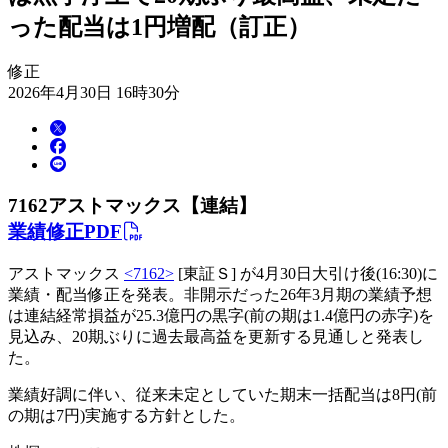
った配当は1円増配（訂正）
修正
2026年4月30日 16時30分
7162
アストマックス【連結】
業績修正PDF
アストマックス
<7162>
[東証Ｓ] が4月30日大引け後(16:30)に
業績・配当修正を発表。非開示だった26年3月期の業績予想
は連結経常損益が25.3億円の黒字(前の期は1.4億円の赤字)を
見込み、20期ぶりに過去最高益を更新する見通しと発表し
た。
業績好調に伴い、従来未定としていた期末一括配当は8円(前
の期は7円)実施する方針とした。