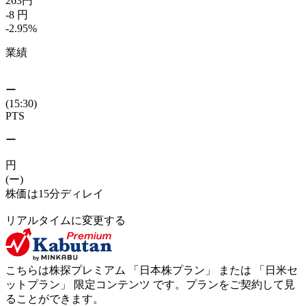
263
円
-8
円
-2.95
%
業績
ー
(15:30)
PTS
ー
円
(ー)
株価は15分ディレイ
リアルタイムに変更する
こちらは株探プレミアム 「
日本株プラン
」 または 「
日米セ
ットプラン
」
限定コンテンツ
です。プランをご契約して見
ることができます。