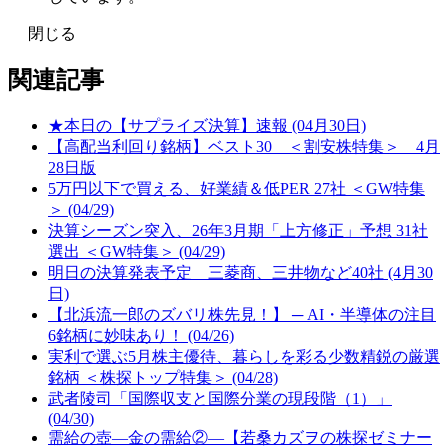
閉じる
関連記事
★本日の【サプライズ決算】速報 (04月30日)
【高配当利回り銘柄】ベスト30 ＜割安株特集＞ 4月
28日版
5万円以下で買える、好業績＆低PER 27社 ＜GW特集
＞ (04/29)
決算シーズン突入、26年3月期「上方修正」予想 31社
選出 ＜GW特集＞ (04/29)
明日の決算発表予定 三菱商、三井物など40社 (4月30
日)
【北浜流一郎のズバリ株先見！】 ─ AI・半導体の注目
6銘柄に妙味あり！ (04/26)
実利で選ぶ5月株主優待、暮らしを彩る少数精鋭の厳選
銘柄 ＜株探トップ特集＞ (04/28)
武者陵司「国際収支と国際分業の現段階（1）」
(04/30)
需給の壺―金の需給②―【若桑カズヲの株探ゼミナー