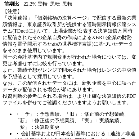
前期比
+22.2
%
黒転
黒転
黒転
－
【注意】
「決算速報」「個別銘柄の決算ページ」で配信する最新の業
績情報は、東京証券取引所が提供する適時開示情報伝達シス
テム(TDnet)において、上場企業が公表する決算短信と同時
に配信されたその企業自身の作成によるXBRL(企業の財務
情報を電子開示するための世界標準言語)に基づいたデータ
をそのまま使用しています。
同一の会計基準内で規則変更が行われた場合については、変
更は考慮せずに比較を行っています。
また、業績予想がレンジで開示された場合はレンジの中央値
を予想値として採用しています。
なお、この配信されたデータには、新興企業を中心に誤った
データが配信される場合が希にあります。
投資判断の参考にされる場合は、より正確な決算短信のPDF
ファイルを併せてご確認くださいますようお願いします。
・「予」：予想業績、「旧」：修正前の予想業績、
「新」：修正後の予想業績、「実」：実績業績、
「変」：決算期変更
・ 会計基準および日本会計基準における［連結／非連