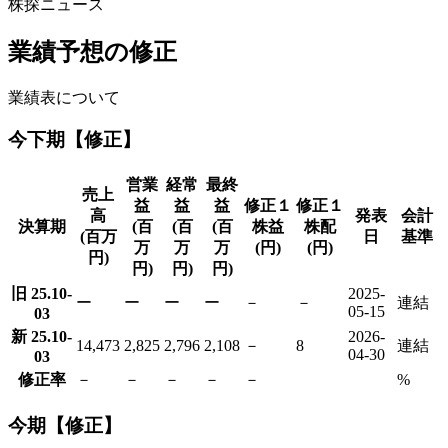
株探ニュース
業績予想の修正
業績表について
今下期【修正】
営業
経常
最終
売上
益
益
益
修正１
修正１
高
発表
会計
決算期
(百
(百
(百
株益
株配
(百万
日
基準
万
万
万
(円)
(円)
円)
円)
円)
円)
旧 25.10-
2025-
ー
ー
ー
ー
－
－
連結
05-15
03
新 25.10-
2026-
14,473
2,825
2,796
2,108
－
8
連結
04-30
03
修正率
－
－
－
－
－
%
今期【修正】