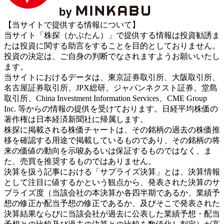
【当サイトで提供する情報について】
当サイト「株探（かぶたん）」で提供する情報は投資勧誘ま
たは投資に関する助言をすることを目的としておりません。
投資の決定は、ご自身の判断でなされますようお願いいたし
ます。
当サイトにおけるデータは、東京証券取引所、大阪取引所、
名古屋証券取引所、JPX総研、ジャパンネクスト証券、堂島
取引所、China Investment Information Services、CME Group
Inc. 等からの情報の提供を受けております。日経平均株価の
著作権は日本経済新聞社に帰属します。
株探に掲載される株価チャートは、その銘柄の過去の株価推
移を確認する用途で掲載しているものであり、その銘柄の将
来の価値の動向を示唆あるいは保証するものではなく、ま
た、売買を推奨するものではありません。
決算を扱う記事における「サプライズ決算」とは、決算情報
として注目に値するかという観点から、発表された決算のサ
プライズ度（当該会社の本決算か各四半期であるか、業績予
想の修正か配当予想の修正であるか、及びそこで発表された
決算結果ならびに当該会社が過去に公表した業績予想・配当