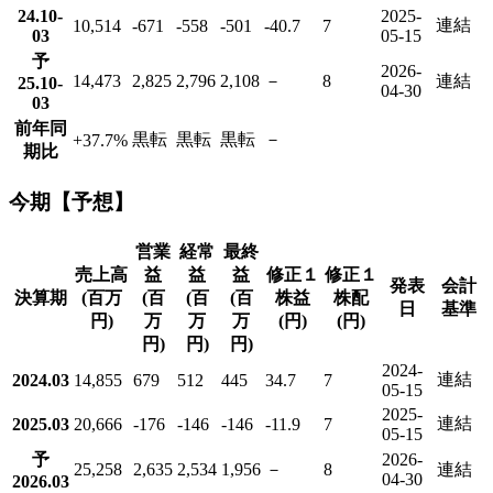
24.10-
2025-
連結
10,514
-671
-558
-501
-40.7
7
03
05-15
予
2026-
14,473
2,825
2,796
2,108
－
8
連結
25.10-
04-30
03
前年同
黒転
黒転
黒転
－
+37.7
%
期比
今期【予想】
営業
経常
最終
売上高
益
益
益
修正１
修正１
発表
会計
決算期
(百万
(百
(百
(百
株益
株配
日
基準
円)
万
万
万
(円)
(円)
円)
円)
円)
2024-
連結
2024.03
14,855
679
512
445
34.7
7
05-15
2025-
連結
2025.03
20,666
-176
-146
-146
-11.9
7
05-15
予
2026-
25,258
2,635
2,534
1,956
－
8
連結
04-30
2026.03