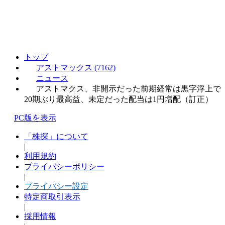
トップ
アストマックス (7162)
ニュース
アストマクス、非開示だった前期経常は黒字浮上で
20期ぶり最高益、未定だった配当は1円増配（訂正）
PC版を表示
「株探」について
|
利用規約
プライバシーポリシー
|
プライバシー設定
特定商取引表示
|
採用情報