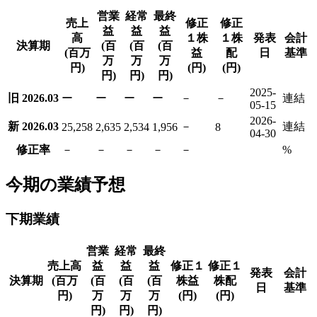
営業
経常
最終
売上
修正
修正
益
益
益
高
１株
１株
発表
会計
決算期
(百
(百
(百
(百万
益
配
日
基準
万
万
万
円)
(円)
(円)
円)
円)
円)
2025-
旧 2026.03
ー
ー
ー
ー
－
－
連結
05-15
2026-
新 2026.03
－
連結
25,258
2,635
2,534
1,956
8
04-30
修正率
－
－
－
－
－
%
今期の業績予想
下期業績
営業
経常
最終
売上高
益
益
益
修正１
修正１
発表
会計
決算期
(百万
(百
(百
(百
株益
株配
日
基準
円)
万
万
万
(円)
(円)
円)
円)
円)