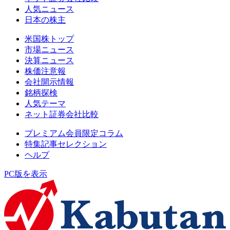
人気ニュース
日本の株主
米国株トップ
市場ニュース
決算ニュース
株価注意報
会社開示情報
銘柄探検
人気テーマ
ネット証券会社比較
プレミアム会員限定コラム
特集記事セレクション
ヘルプ
PC版を表示