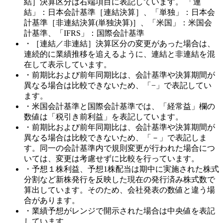
結］決算区分は右端項目に表記しています。 「連
結」：日本会計基準［連結決算］、「単独」：日本会
計基準［非連結決算(単独決算)］、「米国」：米国会
計基準、「IFRS」：国際会計基準
・［連結／非連結］決算区分の変更があった場合は、
連続的に業績推移を追えるように、連結と非連結を混
在して表示しています。
・前期比および前年同期比は、会計基準や決算期間が
異なる場合は比較できないため、「−」で表記してい
ます。
・米国会計基準と国際会計基準では、「経常益」欄の
数値は「税引き前利益」を表記しています。
・前期比および前年同期比は、会計基準や決算期間が
異なる場合は比較できないため、「－」で表記しま
す。同一の会計基準内で規則変更が行われた場合につ
いては、変更は考慮せずに比較を行っています。
・予想１株利益、予想1株配当は期中に実施された株式
分割など新株発行を反映した現在の発行済み株式数で
算出しています。そのため、会社発表の数値と違う場
合があります。
・業績予想がレンジで開示された場合は中央値を表記
しています。