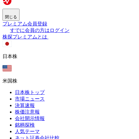
閉じる
プレミアム会員登録
すでに会員の方はログイン
株探プレミアムとは
日本株
米国株
日本株トップ
市場ニュース
決算速報
株価注意報
会社開示情報
銘柄探検
人気テーマ
ネット証券会社比較