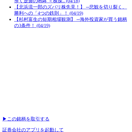
導く逆襲の咆哮 ＜株探.. (04/18)
【北浜流一郎のズバリ株先見！】 ─悲観を切り裂く、
勝利への「4つの鉄則」！ (04/19)
【杉村富生の短期相場観測】 ─海外投資家が買う銘柄
の3条件！ (04/19)
▶︎
この銘柄を取引する
証券会社のアプリを起動して