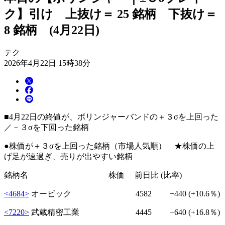
ク】引け 上抜け＝ 25 銘柄 下抜け＝
8 銘柄 (4月22日)
テク
2026年4月22日 15時38分
■4月22日の終値が、ボリンジャーバンドの＋３σを上回った
／－３σを下回った銘柄
●株価が＋３σを上回った銘柄（市場人気順） ★株価の上
げ足が速過ぎ、売りが出やすい銘柄
銘柄名 株価 前日比 (比率)
<4684>
オービック 4582
+440
(+10.6％)
<7220>
武蔵精密工業 4445
+640
(+16.8％)