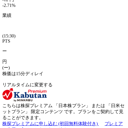
-2.71
%
業績
(15:30)
PTS
ー
円
(ー)
株価は15分ディレイ
リアルタイムに変更する
こちらは株探プレミアム 「
日本株プラン
」 または 「
日米セ
ットプラン
」
限定コンテンツ
です。プランをご契約して見
ることができます。
株探プレミアムに申し込む
(初回無料体験付き)
プレミア