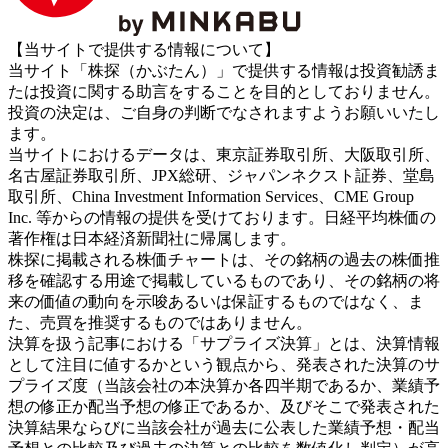
【当サイトで提供する情報について】
当サイト「株探（かぶたん）」で提供する情報は投資勧誘ま
たは投資に関する助言をすることを目的としておりません。
投資の決定は、ご自身の判断でなされますようお願いいたし
ます。
当サイトにおけるデータは、東京証券取引所、大阪取引所、
名古屋証券取引所、JPX総研、ジャパンネクスト証券、堂島
取引所、China Investment Information Services、CME Group
Inc. 等からの情報の提供を受けております。日経平均株価の
著作権は日本経済新聞社に帰属します。
株探に掲載される株価チャートは、その銘柄の過去の株価推
移を確認する用途で掲載しているものであり、その銘柄の将
来の価値の動向を示唆あるいは保証するものではなく、ま
た、売買を推奨するものではありません。
決算を扱う記事における「サプライズ決算」とは、決算情報
として注目に値するかという観点から、発表された決算のサ
プライズ度（当該会社の本決算か各四半期であるか、業績予
想の修正か配当予想の修正であるか、及びそこで発表された
決算結果ならびに当該会社が過去に公表した業績予想・配当