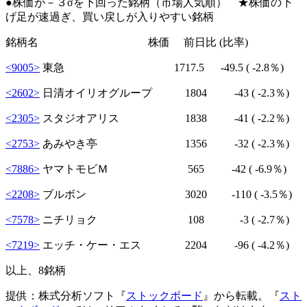
●株価が－３σを下回った銘柄（市場人気順） ★株価の下
げ足が速過ぎ、買い戻しが入りやすい銘柄
銘柄名 株価 前日比 (比率)
<9005>
東急 1717.5
-49.5
( -2.8％)
<2602>
日清オイリオグループ 1804
-43
( -2.3％)
<2305>
スタジオアリス 1838
-41
( -2.2％)
<2753>
あみやき亭 1356
-32
( -2.3％)
<7886>
ヤマトモビＭ 565
-42
( -6.9％)
<2208>
ブルボン 3020
-110
( -3.5％)
<7578>
ニチリョク 108
-3
( -2.7％)
<7219>
エッチ・ケー・エス 2204
-96
( -4.2％)
以上、8銘柄
提供：株式分析ソフト『
ストックボード
』から転載。『
スト