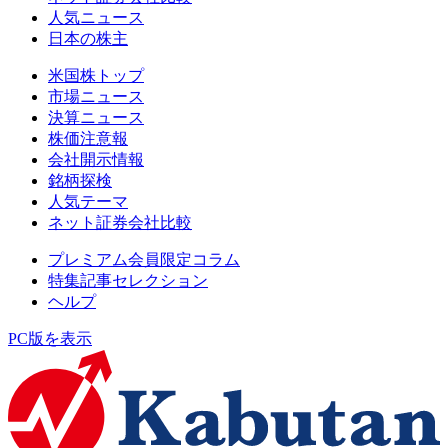
人気ニュース
日本の株主
米国株トップ
市場ニュース
決算ニュース
株価注意報
会社開示情報
銘柄探検
人気テーマ
ネット証券会社比較
プレミアム会員限定コラム
特集記事セレクション
ヘルプ
PC版を表示