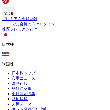
閉じる
プレミアム会員登録
すでに会員の方はログイン
株探プレミアムとは
日本株
米国株
日本株トップ
市場ニュース
決算速報
株価注意報
会社開示情報
銘柄探検
人気テーマ
ネット証券会社比較