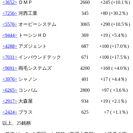
<3652>
ＤＭＰ 2660
+245
(+10.1％)
<7256>
河西工業 345
+80
(+30.2％)
<5576>
オービーシステム 3065
+290
(+10.5％)
<9444>
トーシンＨＤ 369
+19
( +5.4％)
<4288>
アズジェント 687
+100
(+17.0％)
<7031>
インバウンドテック 671
+100
(+17.5％)
<9691>
両毛システムズ 4200
+160
( +4.0％)
<3976>
シャノン 401
+17
( +4.4％)
<6265>
コンバム 2800
+97
( +3.6％)
<2917>
大森屋 934
+19
( +2.1％)
<2424>
ブラス 625
+7
( +1.1％)
以上、25銘柄