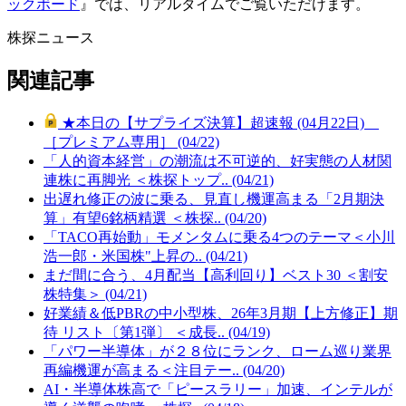
ックボード
』では、リアルタイムでご覧いただけます。
株探ニュース
関連記事
★本日の【サプライズ決算】超速報 (04月22日)
［プレミアム専用］ (04/22)
「人的資本経営」の潮流は不可逆的、好実態の人材関
連株に再脚光 ＜株探トップ.. (04/21)
出遅れ修正の波に乗る、見直し機運高まる「2月期決
算」有望6銘柄精選 ＜株探.. (04/20)
「TACO再始動」モメンタムに乗る4つのテーマ＜小川
浩一郎・米国株"上昇の.. (04/21)
まだ間に合う、4月配当【高利回り】ベスト30 ＜割安
株特集＞ (04/21)
好業績＆低PBRの中小型株、26年3月期【上方修正】期
待 リスト〔第1弾〕 ＜成長.. (04/19)
「パワー半導体」が２８位にランク、ローム巡り業界
再編機運が高まる＜注目テー.. (04/20)
AI・半導体株高で「ピースラリー」加速、インテルが