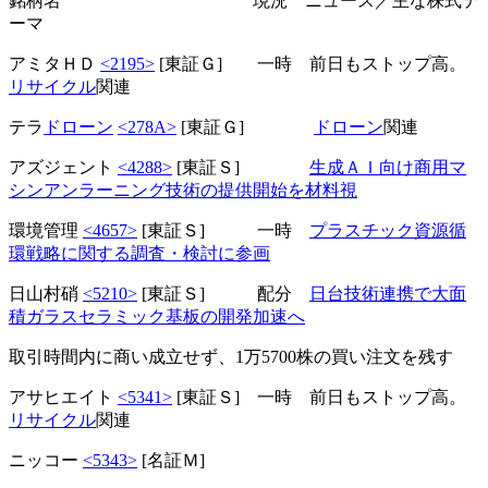
銘柄名 現況 ニュース／主な株式テ
ーマ
アミタＨＤ
<2195>
[東証Ｇ] 一時 前日もストップ高。
リサイクル
関連
テラ
ドローン
<278A>
[東証Ｇ]
ドローン
関連
アズジェント
<4288>
[東証Ｓ]
生成ＡＩ向け商用マ
シンアンラーニング技術の提供開始を材料視
環境管理
<4657>
[東証Ｓ] 一時
プラスチック資源循
環戦略に関する調査・検討に参画
日山村硝
<5210>
[東証Ｓ] 配分
日台技術連携で大面
積ガラスセラミック基板の開発加速へ
取引時間内に商い成立せず、1万5700株の買い注文を残す
アサヒエイト
<5341>
[東証Ｓ] 一時 前日もストップ高。
リサイクル
関連
ニッコー
<5343>
[名証Ｍ]