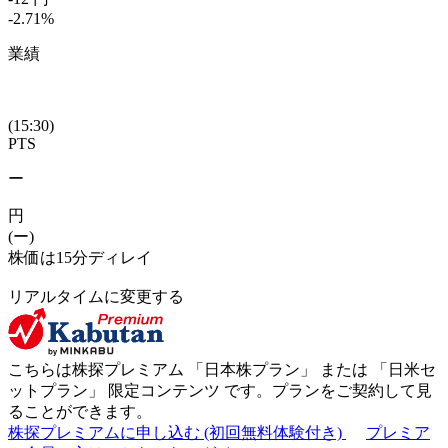
-2.71
%
業績
(15:30)
PTS
ー
円
(ー)
株価は15分ディレイ
リアルタイムに変更する
こちらは株探プレミアム 「
日本株プラン
」 または 「
日米セ
ットプラン
」
限定コンテンツ
です。プランをご契約して見
ることができます。
株探プレミアムに申し込む
(初回無料体験付き)
プレミア