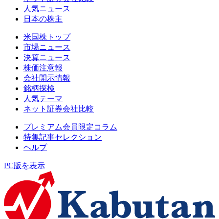
人気ニュース
日本の株主
米国株トップ
市場ニュース
決算ニュース
株価注意報
会社開示情報
銘柄探検
人気テーマ
ネット証券会社比較
プレミアム会員限定コラム
特集記事セレクション
ヘルプ
PC版を表示