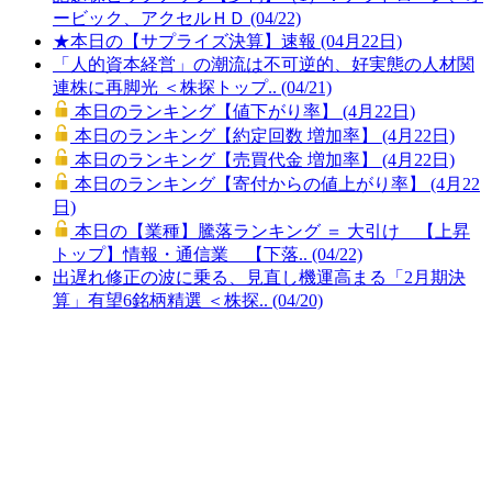
ービック、アクセルＨＤ (04/22)
★本日の【サプライズ決算】速報 (04月22日)
「人的資本経営」の潮流は不可逆的、好実態の人材関
連株に再脚光 ＜株探トップ.. (04/21)
本日のランキング【値下がり率】 (4月22日)
本日のランキング【約定回数 増加率】 (4月22日)
本日のランキング【売買代金 増加率】 (4月22日)
本日のランキング【寄付からの値上がり率】 (4月22
日)
本日の【業種】騰落ランキング ＝ 大引け 【上昇
トップ】情報・通信業 【下落.. (04/22)
出遅れ修正の波に乗る、見直し機運高まる「2月期決
算」有望6銘柄精選 ＜株探.. (04/20)