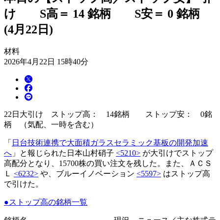
け S高＝ 14 銘柄 S安＝ 0 銘柄
(4月22日)
材料
2026年4月22日 15時40分
22日大引け ストップ高： 14銘柄 ストップ安： 0銘
柄 （気配、一時を含む）
「
日台技術連携で大面積ガラスセラミック基板の開発加速
へ
」と報じられた日本山村硝子
<5210>
が大引けでストップ
高配分となり、15700株の買い注文を残した。また、ＡＣＳ
Ｌ
<6232>
や、ブルーイノベーション
<5597>
はストップ高
で引けた。
●ストップ高の銘柄一覧