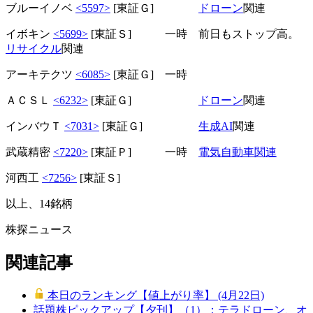
ブルーイノベ
<5597>
[東証Ｇ]
ドローン
関連
イボキン
<5699>
[東証Ｓ] 一時 前日もストップ高。
リサイクル
関連
アーキテクツ
<6085>
[東証Ｇ] 一時
ＡＣＳＬ
<6232>
[東証Ｇ]
ドローン
関連
インバウＴ
<7031>
[東証Ｇ]
生成AI
関連
武蔵精密
<7220>
[東証Ｐ] 一時
電気自動車関連
河西工
<7256>
[東証Ｓ]
以上、14銘柄
株探ニュース
関連記事
本日のランキング【値上がり率】 (4月22日)
話題株ピックアップ【夕刊】（1）：テラドローン、オ