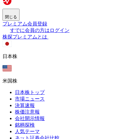
閉じる
プレミアム会員登録
すでに会員の方はログイン
株探プレミアムとは
日本株
米国株
日本株トップ
市場ニュース
決算速報
株価注意報
会社開示情報
銘柄探検
人気テーマ
ネット証券会社比較