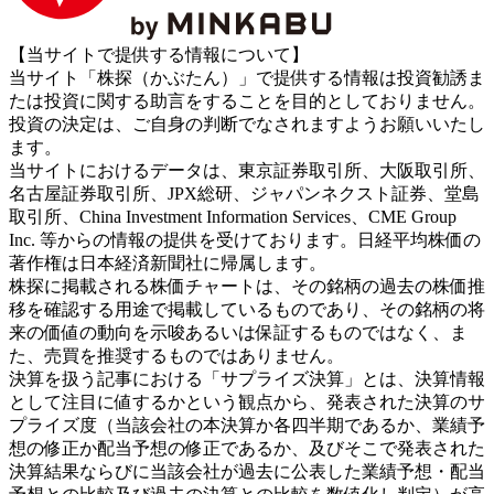
【当サイトで提供する情報について】
当サイト「株探（かぶたん）」で提供する情報は投資勧誘ま
たは投資に関する助言をすることを目的としておりません。
投資の決定は、ご自身の判断でなされますようお願いいたし
ます。
当サイトにおけるデータは、東京証券取引所、大阪取引所、
名古屋証券取引所、JPX総研、ジャパンネクスト証券、堂島
取引所、China Investment Information Services、CME Group
Inc. 等からの情報の提供を受けております。日経平均株価の
著作権は日本経済新聞社に帰属します。
株探に掲載される株価チャートは、その銘柄の過去の株価推
移を確認する用途で掲載しているものであり、その銘柄の将
来の価値の動向を示唆あるいは保証するものではなく、ま
た、売買を推奨するものではありません。
決算を扱う記事における「サプライズ決算」とは、決算情報
として注目に値するかという観点から、発表された決算のサ
プライズ度（当該会社の本決算か各四半期であるか、業績予
想の修正か配当予想の修正であるか、及びそこで発表された
決算結果ならびに当該会社が過去に公表した業績予想・配当