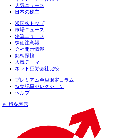
人気ニュース
日本の株主
米国株トップ
市場ニュース
決算ニュース
株価注意報
会社開示情報
銘柄探検
人気テーマ
ネット証券会社比較
プレミアム会員限定コラム
特集記事セレクション
ヘルプ
PC版を表示