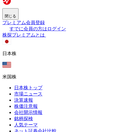
閉じる
プレミアム会員登録
すでに会員の方はログイン
株探プレミアムとは
日本株
米国株
日本株トップ
市場ニュース
決算速報
株価注意報
会社開示情報
銘柄探検
人気テーマ
ネット証券会社比較