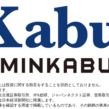
たは投資に関する助言をすることを目的としておりません。
ます。
PX総研、ジャパンネクスト証券、堂島取引所、China Investment 
は日本経済新聞社に帰属します。
移を確認する用途で掲載しているものであり、その銘柄の将来