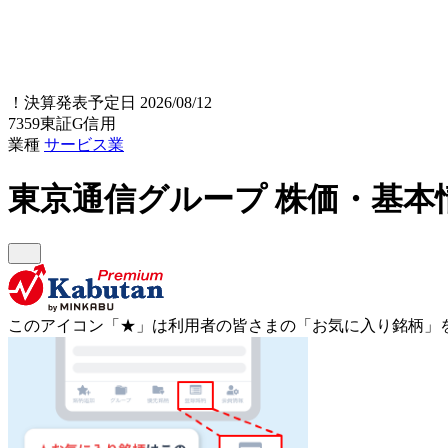
！
決算発表予定日 2026/08/12
7359
東証G
信用
業種
サービス業
東京通信グループ
株価・基本
このアイコン
「★」
は利用者の皆さまの
「お気に入り銘柄」