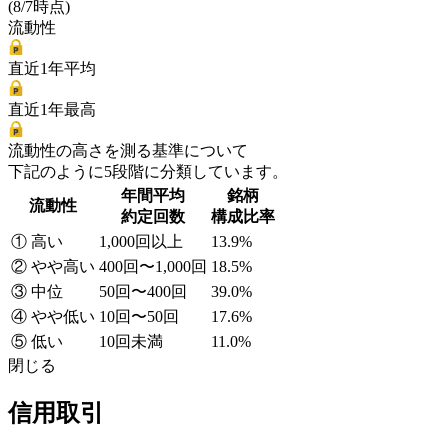
(8/7時点)
流動性
直近1年平均
直近1年最高
流動性の高さを測る基準について
下記のように5段階に分類しています。
年間平均
銘柄
流動性
約定回数
構成比率
① 高い
1,000回以上
13.9%
② やや高い
400回〜1,000回
18.5%
③ 中位
50回〜400回
39.0%
④ やや低い
10回〜50回
17.6%
⑤ 低い
10回未満
11.0%
閉じる
信用取引