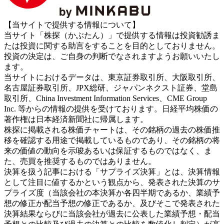
【当サイトで提供する情報について】
当サイト「株探（かぶたん）」で提供する情報は投資勧誘ま
たは投資に関する助言をすることを目的としておりません。
投資の決定は、ご自身の判断でなされますようお願いいたし
ます。
当サイトにおけるデータは、東京証券取引所、大阪取引所、
名古屋証券取引所、JPX総研、ジャパンネクスト証券、堂島
取引所、China Investment Information Services、CME Group
Inc. 等からの情報の提供を受けております。日経平均株価の
著作権は日本経済新聞社に帰属します。
株探に掲載される株価チャートは、その銘柄の過去の株価推
移を確認する用途で掲載しているものであり、その銘柄の将
来の価値の動向を示唆あるいは保証するものではなく、ま
た、売買を推奨するものではありません。
決算を扱う記事における「サプライズ決算」とは、決算情報
として注目に値するかという観点から、発表された決算のサ
プライズ度（当該会社の本決算か各四半期であるか、業績予
想の修正か配当予想の修正であるか、及びそこで発表された
決算結果ならびに当該会社が過去に公表した業績予想・配当