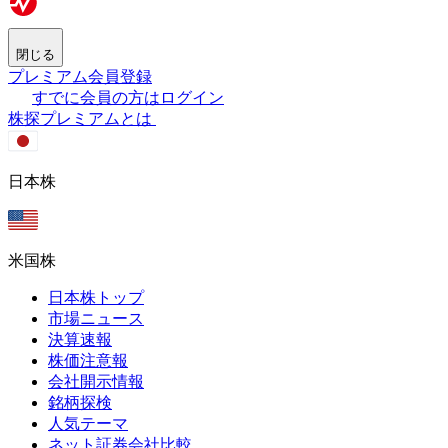
閉じる
プレミアム会員登録
すでに会員の方はログイン
株探プレミアムとは
日本株
米国株
日本株トップ
市場ニュース
決算速報
株価注意報
会社開示情報
銘柄探検
人気テーマ
ネット証券会社比較