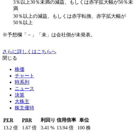
3％以上30％未満の減益、もしくは赤字拡大幅が50％未
満
30％以上の減益、もしくは赤字転換、赤字拡大幅が
50％以上
※予想欄「－」「未」は会社側が未発表。
さらに詳しくはこちらへ
閉じる
株価
チャート
時系列
ニュース
決算
大株主
株主優待
PER
PBR
利回り
信用倍率
単位
13.2
倍
1.67
倍
3.41
%
13.94
倍
100
株