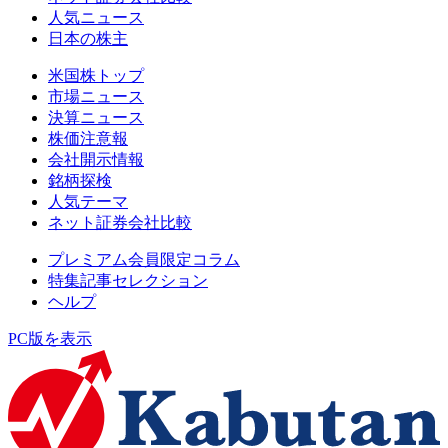
人気ニュース
日本の株主
米国株トップ
市場ニュース
決算ニュース
株価注意報
会社開示情報
銘柄探検
人気テーマ
ネット証券会社比較
プレミアム会員限定コラム
特集記事セレクション
ヘルプ
PC版を表示