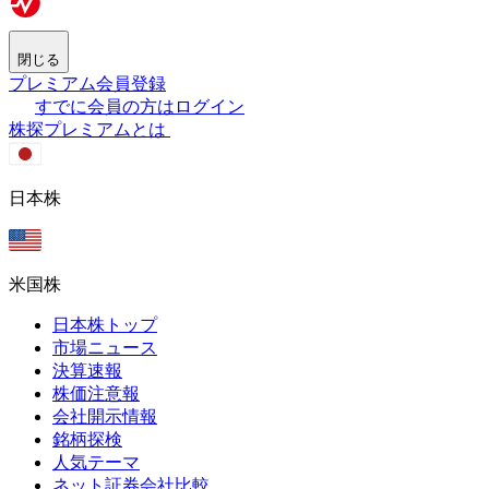
閉じる
プレミアム会員登録
すでに会員の方はログイン
株探プレミアムとは
日本株
米国株
日本株トップ
市場ニュース
決算速報
株価注意報
会社開示情報
銘柄探検
人気テーマ
ネット証券会社比較