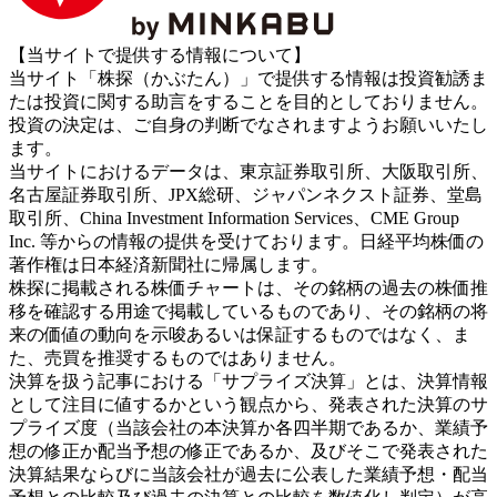
【当サイトで提供する情報について】
当サイト「株探（かぶたん）」で提供する情報は投資勧誘ま
たは投資に関する助言をすることを目的としておりません。
投資の決定は、ご自身の判断でなされますようお願いいたし
ます。
当サイトにおけるデータは、東京証券取引所、大阪取引所、
名古屋証券取引所、JPX総研、ジャパンネクスト証券、堂島
取引所、China Investment Information Services、CME Group
Inc. 等からの情報の提供を受けております。日経平均株価の
著作権は日本経済新聞社に帰属します。
株探に掲載される株価チャートは、その銘柄の過去の株価推
移を確認する用途で掲載しているものであり、その銘柄の将
来の価値の動向を示唆あるいは保証するものではなく、ま
た、売買を推奨するものではありません。
決算を扱う記事における「サプライズ決算」とは、決算情報
として注目に値するかという観点から、発表された決算のサ
プライズ度（当該会社の本決算か各四半期であるか、業績予
想の修正か配当予想の修正であるか、及びそこで発表された
決算結果ならびに当該会社が過去に公表した業績予想・配当