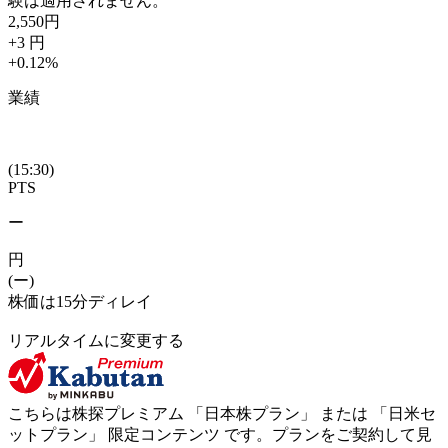
験は適用されません。
2,550
円
+3
円
+0.12
%
業績
(15:30)
PTS
ー
円
(ー)
株価は15分ディレイ
リアルタイムに変更する
こちらは株探プレミアム 「
日本株プラン
」 または 「
日米セ
ットプラン
」
限定コンテンツ
です。プランをご契約して見