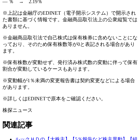
― ％ → 2.19％
※上記は金融庁のEDINET（電子開示システム）で開示され
た書類に基づく情報です。金融商品取引法上の公衆縦覧では
ありません。
※金融商品取引法で自己株式は保有株券に含めないことにな
っており、そのため保有株数等が0と表記される場合があり
ます。
※保有株数が変動せず、発行済み株式数の変動に伴って保有
割合が変動しているケースもあります。
※変動幅が1％未満の変更報告書は契約変更などによる場合
があります。
※詳しくはEDINETで原本をご確認ください。
株探ニュース
関連記事
ルックＨＤの【大株主】【5％報告など株主異動】【組