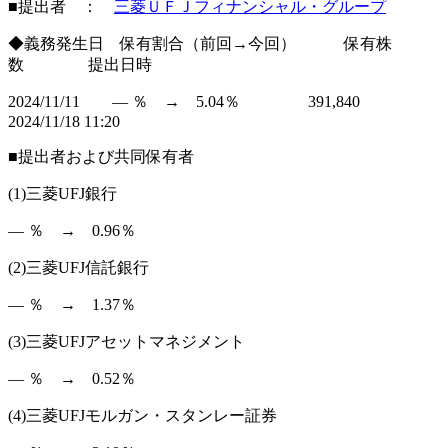
■提出者 ：
三菱ＵＦＪフィナンシャル・グループ
◆義務発生日 保有割合（前回→今回） 保有株
数 提出日時
2024/11/11 ― ％ → 5.04％ 391,840
2024/11/18 11:20
■提出者および共同保有者
(1)三菱UFJ銀行
― ％ → 0.96％
(2)三菱UFJ信託銀行
― ％ → 1.37％
(3)三菱UFJアセットマネジメント
― ％ → 0.52％
(4)三菱UFJモルガン・スタンレー証券