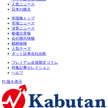
人気ニュース
日本の株主
米国株トップ
市場ニュース
決算ニュース
株価注意報
会社開示情報
銘柄探検
人気テーマ
ネット証券会社比較
プレミアム会員限定コラム
特集記事セレクション
ヘルプ
PC版を表示