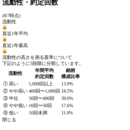
流動性・約定回数
(8/7時点)
流動性
直近1年平均
直近1年最高
流動性の高さを測る基準について
下記のように5段階に分類しています。
年間平均
銘柄
流動性
約定回数
構成比率
① 高い
1,000回以上
13.9%
② やや高い
400回〜1,000回
18.5%
③ 中位
50回〜400回
39.0%
④ やや低い
10回〜50回
17.6%
⑤ 低い
10回未満
11.0%
閉じる