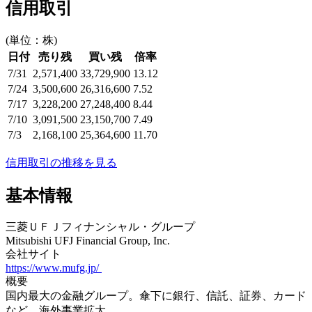
信用取引
(単位：株)
日付
売り残
買い残
倍率
7/31
2,571,400
33,729,900
13.12
7/24
3,500,600
26,316,600
7.52
7/17
3,228,200
27,248,400
8.44
7/10
3,091,500
23,150,700
7.49
7/3
2,168,100
25,364,600
11.70
信用取引の推移を見る
基本情報
三菱ＵＦＪフィナンシャル・グループ
Mitsubishi UFJ Financial Group, Inc.
会社サイト
https://www.mufg.jp/
概要
国内最大の金融グループ。傘下に銀行、信託、証券、カード
など。海外事業拡大。