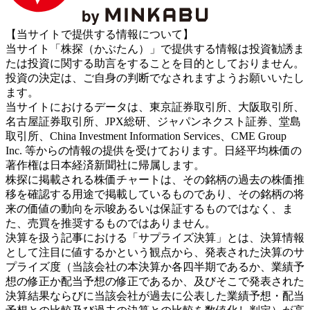
【当サイトで提供する情報について】
当サイト「株探（かぶたん）」で提供する情報は投資勧誘ま
たは投資に関する助言をすることを目的としておりません。
投資の決定は、ご自身の判断でなされますようお願いいたし
ます。
当サイトにおけるデータは、東京証券取引所、大阪取引所、
名古屋証券取引所、JPX総研、ジャパンネクスト証券、堂島
取引所、China Investment Information Services、CME Group
Inc. 等からの情報の提供を受けております。日経平均株価の
著作権は日本経済新聞社に帰属します。
株探に掲載される株価チャートは、その銘柄の過去の株価推
移を確認する用途で掲載しているものであり、その銘柄の将
来の価値の動向を示唆あるいは保証するものではなく、ま
た、売買を推奨するものではありません。
決算を扱う記事における「サプライズ決算」とは、決算情報
として注目に値するかという観点から、発表された決算のサ
プライズ度（当該会社の本決算か各四半期であるか、業績予
想の修正か配当予想の修正であるか、及びそこで発表された
決算結果ならびに当該会社が過去に公表した業績予想・配当