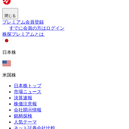
閉じる
プレミアム会員登録
すでに会員の方はログイン
株探プレミアムとは
日本株
米国株
日本株トップ
市場ニュース
決算速報
株価注意報
会社開示情報
銘柄探検
人気テーマ
ネット証券会社比較