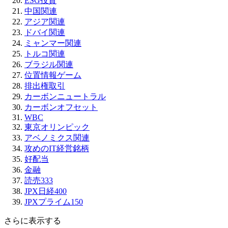
ESG投資
中国関連
アジア関連
ドバイ関連
ミャンマー関連
トルコ関連
ブラジル関連
位置情報ゲーム
排出権取引
カーボンニュートラル
カーボンオフセット
WBC
東京オリンピック
アベノミクス関連
攻めのIT経営銘柄
好配当
金融
読売333
JPX日経400
JPXプライム150
さらに表示する