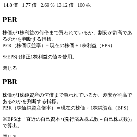
14.8
倍
1.77
倍
2.69
%
13.12
倍
100
株
PER
株価が1株利益の何倍まで買われているか、割安か割高であ
るのかを判断する指標。
PER（株価収益率）= 現在の株価 ÷ 1株利益（EPS）
※EPSは修正1株利益の値を使用。
閉じる
PBR
株価が1株純資産の何倍まで買われているか、割安か割高で
あるのかを判断する指標。
PBR（株価純資産倍率）＝現在の株価 ÷ 1株純資産（BPS）
※BPSは「直近の自己資本÷(発行済み株式数－自己株式数)」
で算出。
閉じる