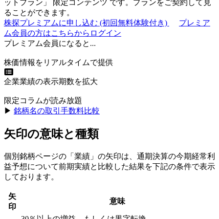
ットプラン
」
限定コンテンツ
です。プランをご契約して見
ることができます。
株探プレミアムに申し込む
(初回無料体験付き)
プレミア
ム会員の方はこちらからログイン
プレミアム会員になると...
株価情報をリアルタイムで提供
企業業績の表示期数を拡大
限定コラムが読み放題
▶︎
銘柄名の取引手数料比較
矢印の意味と種類
個別銘柄ページの「業績」の矢印は、通期決算の今期経常利
益予想について前期実績と比較した結果を下記の条件で表示
しております。
矢
意味
印
30％以上の増益、もしくは黒字転換