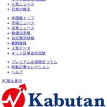
人気ニュース
日本の株主
米国株トップ
市場ニュース
決算ニュース
株価注意報
会社開示情報
銘柄探検
人気テーマ
ネット証券会社比較
プレミアム会員限定コラム
特集記事セレクション
ヘルプ
PC版を表示