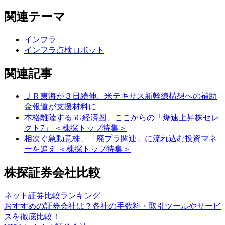
関連テーマ
インフラ
インフラ点検ロボット
関連記事
ＪＲ東海が３日続伸、米テキサス新幹線構想への補助
金報道が支援材料に
本格離陸する5G経済圏、ここからの「爆速上昇株セレ
クト7」 ＜株探トップ特集＞
相次ぐ急動意株、「廃プラ関連」に流れ込む投資マネ
ーを追え ＜株探トップ特集＞
株探証券会社比較
ネット証券比較ランキング
おすすめの証券会社は？各社の手数料・取引ツールやサービ
スを徹底比較！