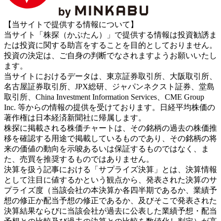
【当サイトで提供する情報について】
当サイト「株探（かぶたん）」で提供する情報は投資勧誘ま
たは投資に関する助言をすることを目的としておりません。
投資の決定は、ご自身の判断でなされますようお願いいたし
ます。
当サイトにおけるデータは、東京証券取引所、大阪取引所、
名古屋証券取引所、JPX総研、ジャパンネクスト証券、堂島
取引所、China Investment Information Services、CME Group
Inc. 等からの情報の提供を受けております。日経平均株価の
著作権は日本経済新聞社に帰属します。
株探に掲載される株価チャートは、その銘柄の過去の株価推
移を確認する用途で掲載しているものであり、その銘柄の将
来の価値の動向を示唆あるいは保証するものではなく、ま
た、売買を推奨するものではありません。
決算を扱う記事における「サプライズ決算」とは、決算情報
として注目に値するかという観点から、発表された決算のサ
プライズ度（当該会社の本決算か各四半期であるか、業績予
想の修正か配当予想の修正であるか、及びそこで発表された
決算結果ならびに当該会社が過去に公表した業績予想・配当