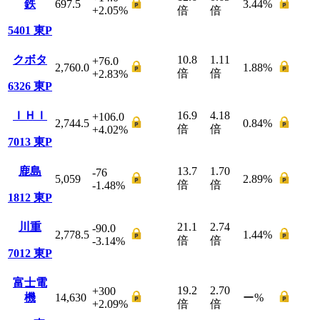
鉄
697.5
3.44
%
+2.05
%
倍
倍
5401
東P
クボタ
10.8
1.11
+76.0
2,760.0
1.88
%
倍
倍
+2.83
%
6326
東P
ＩＨＩ
16.9
4.18
+106.0
2,744.5
0.84
%
倍
倍
+4.02
%
7013
東P
鹿島
13.7
1.70
-76
5,059
2.89
%
倍
倍
-1.48
%
1812
東P
川重
21.1
2.74
-90.0
2,778.5
1.44
%
倍
倍
-3.14
%
7012
東P
富士電
19.2
2.70
+300
機
14,630
ー
%
+2.09
%
倍
倍