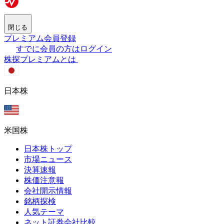
閉じる
プレミアム会員登録
すでに会員の方はログイン
株探プレミアムとは
日本株
米国株
日本株トップ
市場ニュース
決算速報
株価注意報
会社開示情報
銘柄探検
人気テーマ
ネット証券会社比較