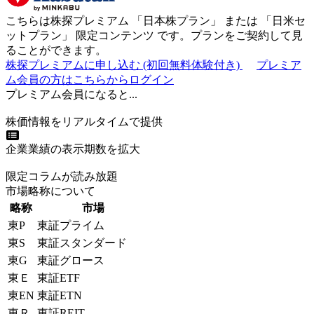
こちらは株探プレミアム 「
日本株プラン
」 または 「
日米セ
ットプラン
」
限定コンテンツ
です。プランをご契約して見
ることができます。
株探プレミアムに申し込む
(初回無料体験付き)
プレミア
ム会員の方はこちらからログイン
プレミアム会員になると...
株価情報をリアルタイムで提供
企業業績の表示期数を拡大
限定コラムが読み放題
市場略称について
略称
市場
東P
東証プライム
東S
東証スタンダード
東G
東証グロース
東Ｅ
東証ETF
東EN
東証ETN
東Ｒ
東証REIT