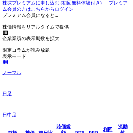
株探プレミアムに申し込む
(初回無料体験付き)
プレミア
ム会員の方はこちらからログイン
プレミアム会員になると...
株価情報をリアルタイムで提供
企業業績の表示期数を拡大
限定コラムが読み放題
表示モード
ノーマル
日足
日中足
時価総
流動
利回
銘柄
株価
前日比
額
PER
PBR
性