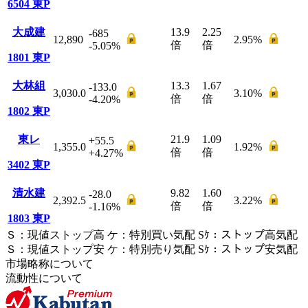
6504
東P
大成建
13.9
2.25
-685
12,890
2.95
%
倍
倍
-5.05
%
1801
東P
大林組
13.3
1.67
-133.0
3,030.0
3.10
%
倍
倍
-4.20
%
1802
東P
東レ
21.9
1.09
+55.5
1,355.0
1.92
%
倍
倍
+4.27
%
3402
東P
清水建
9.82
1.60
-28.0
2,392.5
3.22
%
倍
倍
-1.16
%
1803
東P
Ｓ
：
現値ストップ高
ケ
：
特別買い気配
Sｹ
：
ストップ高気配
Ｓ
：
現値ストップ安
ケ
：
特別売
り
気配
Sｹ
：
ストップ安気配
市場略称について
流動性について