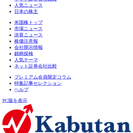
人気ニュース
日本の株主
米国株トップ
市場ニュース
決算ニュース
株価注意報
会社開示情報
銘柄探検
人気テーマ
ネット証券会社比較
プレミアム会員限定コラム
特集記事セレクション
ヘルプ
PC版を表示