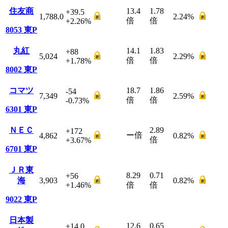
住友商
13.4
1.78
+39.5
1,788.0
2.24
%
倍
倍
+2.26
%
8053
東P
丸紅
14.1
1.83
+88
5,024
2.29
%
倍
倍
+1.78
%
8002
東P
コマツ
18.7
1.86
-54
7,349
2.59
%
倍
倍
-0.73
%
6301
東P
ＮＥＣ
2.89
+172
ー
倍
4,862
0.82
%
倍
+3.67
%
6701
東P
ＪＲ東
8.29
0.71
+56
海
3,903
0.82
%
+1.46
%
倍
倍
9022
東P
日本製
12.6
0.65
+14.0