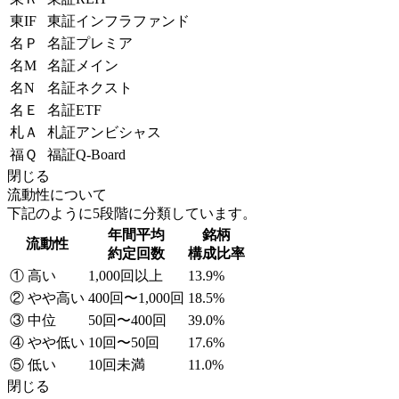
東IF
東証インフラファンド
名Ｐ
名証プレミア
名M
名証メイン
名N
名証ネクスト
名Ｅ
名証ETF
札Ａ
札証アンビシャス
福Ｑ
福証Q-Board
閉じる
流動性について
下記のように5段階に分類しています。
年間平均
銘柄
流動性
約定回数
構成比率
① 高い
1,000回以上
13.9%
② やや高い
400回〜1,000回
18.5%
③ 中位
50回〜400回
39.0%
④ やや低い
10回〜50回
17.6%
⑤ 低い
10回未満
11.0%
閉じる