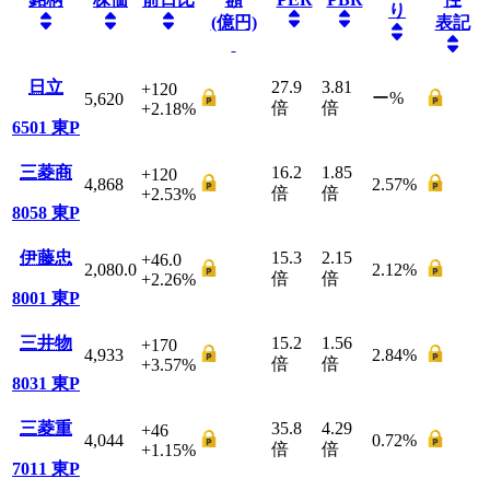
り
(億円)
表記
日立
27.9
3.81
+120
ー
%
5,620
倍
倍
+2.18
%
6501
東P
三菱商
16.2
1.85
+120
4,868
2.57
%
倍
倍
+2.53
%
8058
東P
伊藤忠
15.3
2.15
+46.0
2,080.0
2.12
%
倍
倍
+2.26
%
8001
東P
三井物
15.2
1.56
+170
4,933
2.84
%
倍
倍
+3.57
%
8031
東P
三菱重
35.8
4.29
+46
4,044
0.72
%
倍
倍
+1.15
%
7011
東P