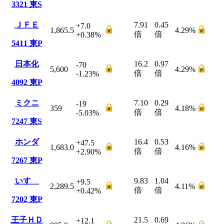
3321
東S
ＪＦＥ
7.91
0.45
+7.0
1,865.5
4.29
%
倍
倍
+0.38
%
5411
東P
日本化
16.2
0.97
-70
5,600
4.29
%
倍
倍
-1.23
%
4092
東P
ミクニ
7.10
0.29
-19
359
4.18
%
倍
倍
-5.03
%
7247
東S
ホンダ
16.4
0.53
+47.5
1,683.0
4.16
%
倍
倍
+2.90
%
7267
東P
いすゞ
9.83
1.04
+9.5
2,289.5
4.11
%
倍
倍
+0.42
%
7202
東P
王子ＨＤ
21.5
0.69
+12.1