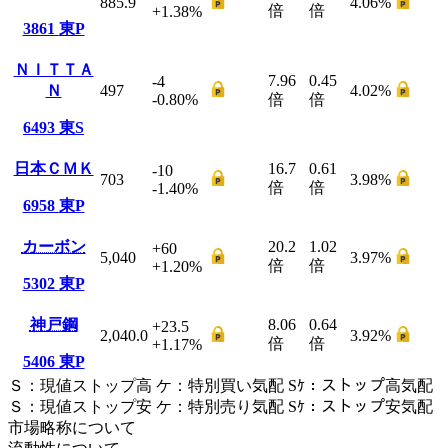
885.9
4.06
%
倍
倍
+1.38
%
3861
東P
ＮＩＴＴＡ
7.96
0.45
-4
Ｎ
497
4.02
%
-0.80
%
倍
倍
6493
東S
日本ＣＭＫ
16.7
0.61
-10
703
3.98
%
倍
倍
-1.40
%
6958
東P
カーボン
20.2
1.02
+60
5,040
3.97
%
倍
倍
+1.20
%
5302
東P
神戸鋼
8.06
0.64
+23.5
2,040.0
3.92
%
倍
倍
+1.17
%
5406
東P
Ｓ
：
現値ストップ高
ケ
：
特別買い気配
Sｹ
：
ストップ高気配
Ｓ
：
現値ストップ安
ケ
：
特別売
り
気配
Sｹ
：
ストップ安気配
市場略称について