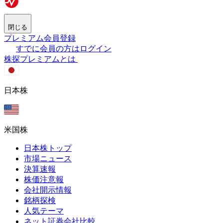
閉じる
プレミアム会員登録
すでに会員の方はログイン
株探プレミアムとは
日本株
米国株
日本株トップ
市場ニュース
決算速報
株価注意報
会社開示情報
銘柄探検
人気テーマ
ネット証券会社比較