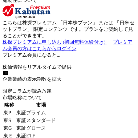
流動性について
こちらは株探プレミアム 「
日本株プラン
」 または 「
日米セ
ットプラン
」
限定コンテンツ
です。プランをご契約して見
ることができます。
株探プレミアムに申し込む
(初回無料体験付き)
プレミア
ム会員の方はこちらからログイン
プレミアム会員になると...
株価情報をリアルタイムで提供
企業業績の表示期数を拡大
限定コラムが読み放題
市場略称について
略称
市場
東P
東証プライム
東S
東証スタンダード
東G
東証グロース
東Ｅ
東証ETF