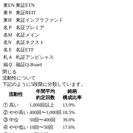
東EN
東証ETN
東Ｒ
東証REIT
東IF
東証インフラファンド
名Ｐ
名証プレミア
名M
名証メイン
名N
名証ネクスト
名Ｅ
名証ETF
札Ａ
札証アンビシャス
福Ｑ
福証Q-Board
閉じる
流動性について
下記のように5段階に分類しています。
年間平均
銘柄
流動性
約定回数
構成比率
① 高い
1,000回以上
13.9%
② やや高い
400回〜1,000回
18.5%
③ 中位
50回〜400回
39.0%
④ やや低い
10回〜50回
17.6%