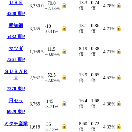
ＵＢＥ
13.3
0.74
+70.0
3,350.0
4.78
%
倍
倍
+2.13
%
4208
東P
愛知鋼
18.1
0.86
-10
3,185
4.71
%
倍
倍
-0.31
%
5482
東P
マツダ
8.19
0.38
+11.5
1,168.5
4.71
%
倍
倍
+0.99
%
7261
東P
ＳＵＢＡＲ
13.9
0.65
+52.5
Ｕ
2,567.5
4.52
%
+2.09
%
倍
倍
7270
東P
日セラ
16.4
1.68
-145
3,765
4.38
%
倍
倍
-3.71
%
6929
東P
ミタチ産業
8.60
0.72
-35
1,618
4.33
%
倍
倍
-2.12
%