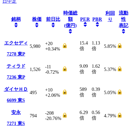
日中足
時価総
流動
利回
銘柄
株価
前日比
額
PER
PBR
性
り
(億円)
表記
エクセディ
15.4
1.13
+20
5,980
5.85
%
倍
倍
+0.34
%
7278
東P
ティラド
9.09
1.62
-11
1,526
5.37
%
倍
倍
-0.72
%
7236
東P
ダイヤＨＤ
589
0.39
+10
495
5.05
%
倍
倍
+2.06
%
6699
東S
安永
6.29
0.56
-208
794
4.79
%
倍
倍
-20.76
%
7271
東S