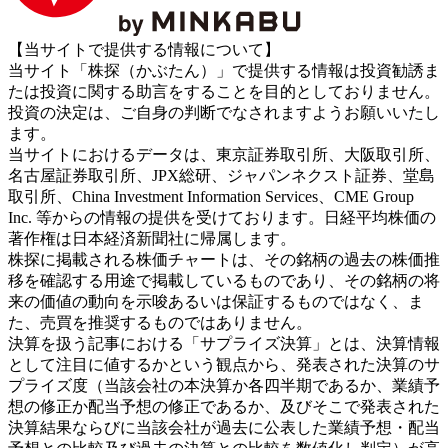
【当サイトで提供する情報について】
当サイト「株探（かぶたん）」で提供する情報は投資勧誘ま
たは投資に関する助言をすることを目的としておりません。
投資の決定は、ご自身の判断でなされますようお願いいたし
ます。
当サイトにおけるデータは、東京証券取引所、大阪取引所、
名古屋証券取引所、JPX総研、ジャパンネクスト証券、堂島
取引所、China Investment Information Services、CME Group
Inc. 等からの情報の提供を受けております。日経平均株価の
著作権は日本経済新聞社に帰属します。
株探に掲載される株価チャートは、その銘柄の過去の株価推
移を確認する用途で掲載しているものであり、その銘柄の将
来の価値の動向を示唆あるいは保証するものではなく、ま
た、売買を推奨するものではありません。
決算を扱う記事における「サプライズ決算」とは、決算情報
として注目に値するかという観点から、発表された決算のサ
プライズ度（当該会社の本決算か各四半期であるか、業績予
想の修正か配当予想の修正であるか、及びそこで発表された
決算結果ならびに当該会社が過去に公表した業績予想・配当