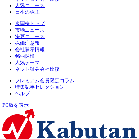
人気ニュース
日本の株主
米国株トップ
市場ニュース
決算ニュース
株価注意報
会社開示情報
銘柄探検
人気テーマ
ネット証券会社比較
プレミアム会員限定コラム
特集記事セレクション
ヘルプ
PC版を表示