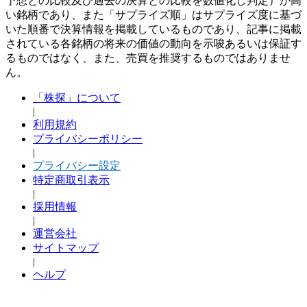
予想との比較及び過去の決算との比較を数値化し判定）が高
い銘柄であり、また「サプライズ順」はサプライズ度に基づ
いた順番で決算情報を掲載しているものであり、記事に掲載
されている各銘柄の将来の価値の動向を示唆あるいは保証す
るものではなく、また、売買を推奨するものではありませ
ん。
「株探」について
|
利用規約
プライバシーポリシー
|
プライバシー設定
特定商取引表示
|
採用情報
|
運営会社
サイトマップ
|
ヘルプ