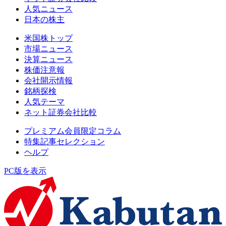
人気ニュース
日本の株主
米国株トップ
市場ニュース
決算ニュース
株価注意報
会社開示情報
銘柄探検
人気テーマ
ネット証券会社比較
プレミアム会員限定コラム
特集記事セレクション
ヘルプ
PC版を表示