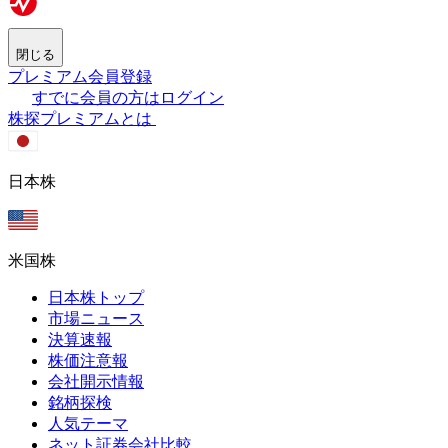
閉じる
プレミアム会員登録
すでに会員の方はログイン
株探プレミアムとは
日本株
米国株
日本株トップ
市場ニュース
決算速報
株価注意報
会社開示情報
銘柄探検
人気テーマ
ネット証券会社比較