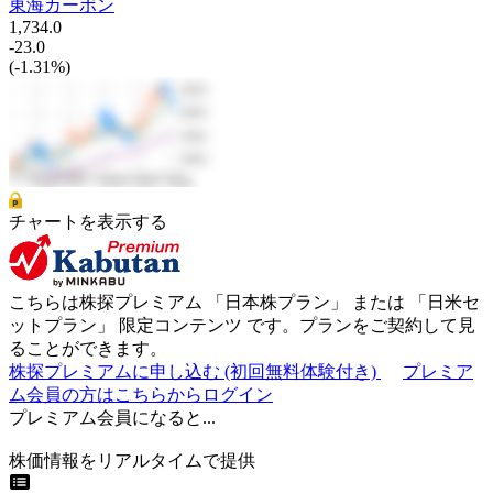
東海カーボン
1,734.0
-23.0
(-1.31%)
チャートを表示する
こちらは株探プレミアム 「
日本株プラン
」 または 「
日米セ
ットプラン
」
限定コンテンツ
です。プランをご契約して見
ることができます。
株探プレミアムに申し込む
(初回無料体験付き)
プレミア
ム会員の方はこちらからログイン
プレミアム会員になると...
株価情報をリアルタイムで提供