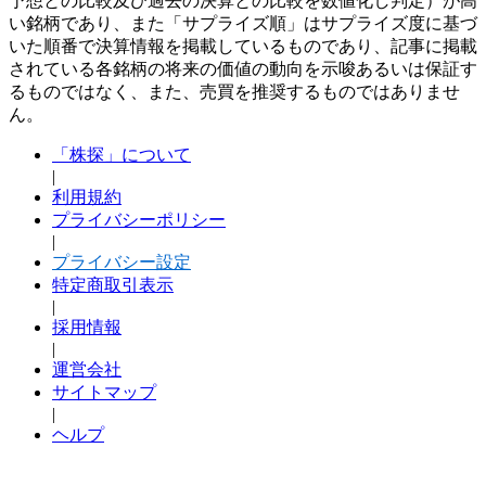
予想との比較及び過去の決算との比較を数値化し判定）が高
い銘柄であり、また「サプライズ順」はサプライズ度に基づ
いた順番で決算情報を掲載しているものであり、記事に掲載
されている各銘柄の将来の価値の動向を示唆あるいは保証す
るものではなく、また、売買を推奨するものではありませ
ん。
「株探」について
|
利用規約
プライバシーポリシー
|
プライバシー設定
特定商取引表示
|
採用情報
|
運営会社
サイトマップ
|
ヘルプ