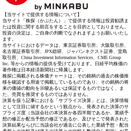
【当サイトで提供する情報について】
当サイト「株探（かぶたん）」で提供する情報は投資勧誘ま
たは投資に関する助言をすることを目的としておりません。
投資の決定は、ご自身の判断でなされますようお願いいたし
ます。
当サイトにおけるデータは、東京証券取引所、大阪取引所、
名古屋証券取引所、JPX総研、ジャパンネクスト証券、堂島
取引所、China Investment Information Services、CME Group
Inc. 等からの情報の提供を受けております。日経平均株価の
著作権は日本経済新聞社に帰属します。
株探に掲載される株価チャートは、その銘柄の過去の株価推
移を確認する用途で掲載しているものであり、その銘柄の将
来の価値の動向を示唆あるいは保証するものではなく、ま
た、売買を推奨するものではありません。
決算を扱う記事における「サプライズ決算」とは、決算情報
として注目に値するかという観点から、発表された決算のサ
プライズ度（当該会社の本決算か各四半期であるか、業績予
想の修正か配当予想の修正であるか、及びそこで発表された
決算結果ならびに当該会社が過去に公表した業績予想・配当