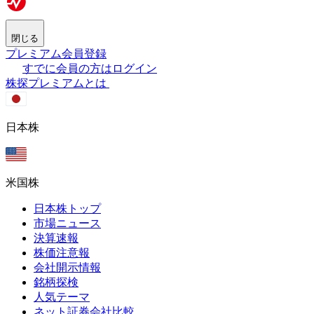
閉じる
プレミアム会員登録
すでに会員の方はログイン
株探プレミアムとは
日本株
米国株
日本株トップ
市場ニュース
決算速報
株価注意報
会社開示情報
銘柄探検
人気テーマ
ネット証券会社比較