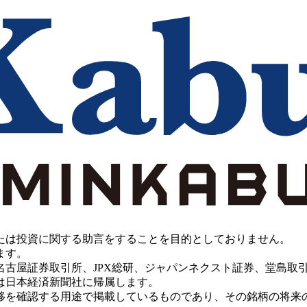
たは投資に関する助言をすることを目的としておりません。
ます。
PX総研、ジャパンネクスト証券、堂島取引所、China Investment 
は日本経済新聞社に帰属します。
移を確認する用途で掲載しているものであり、その銘柄の将来