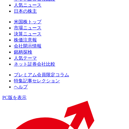
人気ニュース
日本の株主
米国株トップ
市場ニュース
決算ニュース
株価注意報
会社開示情報
銘柄探検
人気テーマ
ネット証券会社比較
プレミアム会員限定コラム
特集記事セレクション
ヘルプ
PC版を表示