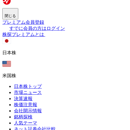
閉じる
プレミアム会員登録
すでに会員の方はログイン
株探プレミアムとは
日本株
米国株
日本株トップ
市場ニュース
決算速報
株価注意報
会社開示情報
銘柄探検
人気テーマ
ネット証券会社比較