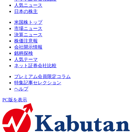
人気ニュース
日本の株主
米国株トップ
市場ニュース
決算ニュース
株価注意報
会社開示情報
銘柄探検
人気テーマ
ネット証券会社比較
プレミアム会員限定コラム
特集記事セレクション
ヘルプ
PC版を表示