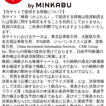
【当サイトで提供する情報について】
当サイト「株探（かぶたん）」で提供する情報は投資勧誘ま
たは投資に関する助言をすることを目的としておりません。
投資の決定は、ご自身の判断でなされますようお願いいたし
ます。
当サイトにおけるデータは、東京証券取引所、大阪取引所、
名古屋証券取引所、JPX総研、ジャパンネクスト証券、堂島
取引所、China Investment Information Services、CME Group
Inc. 等からの情報の提供を受けております。日経平均株価の
著作権は日本経済新聞社に帰属します。
株探に掲載される株価チャートは、その銘柄の過去の株価推
移を確認する用途で掲載しているものであり、その銘柄の将
来の価値の動向を示唆あるいは保証するものではなく、ま
た、売買を推奨するものではありません。
決算を扱う記事における「サプライズ決算」とは、決算情報
として注目に値するかという観点から、発表された決算のサ
プライズ度（当該会社の本決算か各四半期であるか、業績予
想の修正か配当予想の修正であるか、及びそこで発表された
決算結果ならびに当該会社が過去に公表した業績予想・配当