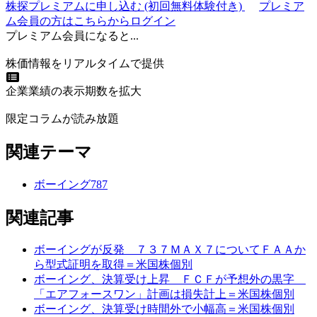
株探プレミアムに申し込む
(初回無料体験付き)
プレミア
ム会員の方はこちらからログイン
プレミアム会員になると...
株価情報をリアルタイムで提供
企業業績の表示期数を拡大
限定コラムが読み放題
関連テーマ
ボーイング787
関連記事
ボーイングが反発 ７３７ＭＡＸ７についてＦＡＡか
ら型式証明を取得＝米国株個別
ボーイング、決算受け上昇 ＦＣＦが予想外の黒字
「エアフォースワン」計画は損失計上＝米国株個別
ボーイング、決算受け時間外で小幅高＝米国株個別