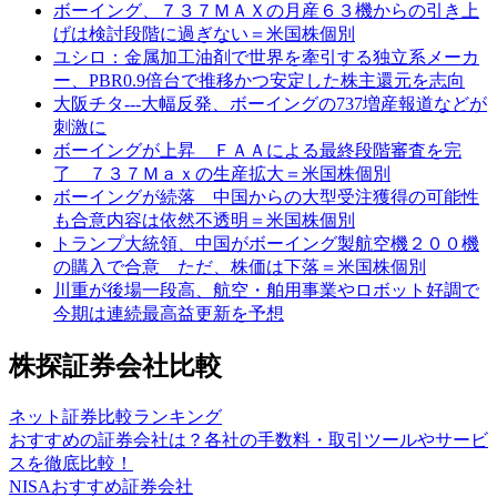
ボーイング、７３７ＭＡＸの月産６３機からの引き上
げは検討段階に過ぎない＝米国株個別
ユシロ：金属加工油剤で世界を牽引する独立系メーカ
ー、PBR0.9倍台で推移かつ安定した株主還元を志向
大阪チタ---大幅反発、ボーイングの737増産報道などが
刺激に
ボーイングが上昇 ＦＡＡによる最終段階審査を完
了 ７３７Ｍａｘの生産拡大＝米国株個別
ボーイングが続落 中国からの大型受注獲得の可能性
も合意内容は依然不透明＝米国株個別
トランプ大統領、中国がボーイング製航空機２００機
の購入で合意 ただ、株価は下落＝米国株個別
川重が後場一段高、航空・舶用事業やロボット好調で
今期は連続最高益更新を予想
株探証券会社比較
ネット証券比較ランキング
おすすめの証券会社は？各社の手数料・取引ツールやサービ
スを徹底比較！
NISAおすすめ証券会社