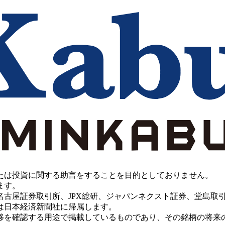
たは投資に関する助言をすることを目的としておりません。
ます。
PX総研、ジャパンネクスト証券、堂島取引所、China Investment 
は日本経済新聞社に帰属します。
移を確認する用途で掲載しているものであり、その銘柄の将来