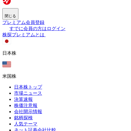
閉じる
プレミアム会員登録
すでに会員の方はログイン
株探プレミアムとは
日本株
米国株
日本株トップ
市場ニュース
決算速報
株価注意報
会社開示情報
銘柄探検
人気テーマ
ネット証券会社比較