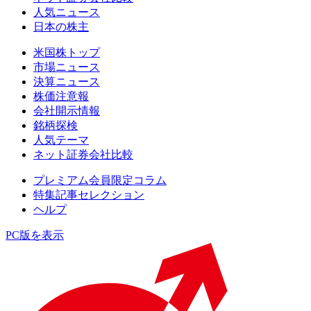
人気ニュース
日本の株主
米国株トップ
市場ニュース
決算ニュース
株価注意報
会社開示情報
銘柄探検
人気テーマ
ネット証券会社比較
プレミアム会員限定コラム
特集記事セレクション
ヘルプ
PC版を表示