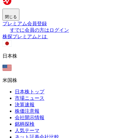
閉じる
プレミアム会員登録
すでに会員の方はログイン
株探プレミアムとは
日本株
米国株
日本株トップ
市場ニュース
決算速報
株価注意報
会社開示情報
銘柄探検
人気テーマ
ネット証券会社比較