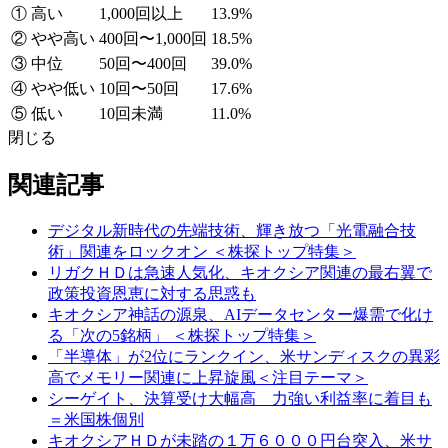
① 高い
1,000回以上
13.9%
② やや高い
400回〜1,000回
18.5%
③ 中位
50回〜400回
39.0%
④ やや低い
10回〜50回
17.6%
⑤ 低い
10回未満
11.0%
閉じる
関連記事
デジタル新時代の先端技術、輝き放つ「光電融合技
術」関連をロックオン ＜株探トップ特集＞
リガクＨＤは急速人気化、キオクシア関連の最右翼で
政策投資恩恵に対する思惑も
キオクシア神話の源泉、AIデータセンター爆需で化け
る「次の5銘柄」 ＜株探トップ特集＞
「半導体」が2位にランクイン、米サンディスクの異彩
高でメモリー関連に上昇旋風＜注目テーマ＞
シーゲイト、決算受け大幅高 力強い利益率に着目も
＝米国株個別
キオクシアＨＤが未踏の１万６０００円台突入、米サ