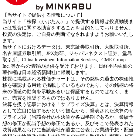
【当サイトで提供する情報について】
当サイト「株探（かぶたん）」で提供する情報は投資勧誘ま
たは投資に関する助言をすることを目的としておりません。
投資の決定は、ご自身の判断でなされますようお願いいたし
ます。
当サイトにおけるデータは、東京証券取引所、大阪取引所、
名古屋証券取引所、JPX総研、ジャパンネクスト証券、堂島
取引所、China Investment Information Services、CME Group
Inc. 等からの情報の提供を受けております。日経平均株価の
著作権は日本経済新聞社に帰属します。
株探に掲載される株価チャートは、その銘柄の過去の株価推
移を確認する用途で掲載しているものであり、その銘柄の将
来の価値の動向を示唆あるいは保証するものではなく、ま
た、売買を推奨するものではありません。
決算を扱う記事における「サプライズ決算」とは、決算情報
として注目に値するかという観点から、発表された決算のサ
プライズ度（当該会社の本決算か各四半期であるか、業績予
想の修正か配当予想の修正であるか、及びそこで発表された
決算結果ならびに当該会社が過去に公表した業績予想・配当