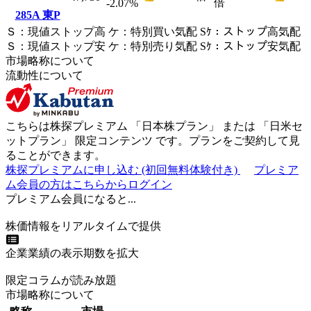
倍
-2.07
%
285A
東P
Ｓ
：
現値ストップ高
ケ
：
特別買い気配
Sｹ
：
ストップ高気配
Ｓ
：
現値ストップ安
ケ
：
特別売
り
気配
Sｹ
：
ストップ安気配
市場略称について
流動性について
こちらは株探プレミアム 「
日本株プラン
」 または 「
日米セ
ットプラン
」
限定コンテンツ
です。プランをご契約して見
ることができます。
株探プレミアムに申し込む
(初回無料体験付き)
プレミア
ム会員の方はこちらからログイン
プレミアム会員になると...
株価情報をリアルタイムで提供
企業業績の表示期数を拡大
限定コラムが読み放題
市場略称について