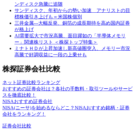
ンディスク急騰に追随
サンディスク、年初からの勢い加速 アナリストの目
標株価引き上げも＝米国株個別
三井金属---大幅反発、銅箔の成長期待を高め国内証券
が格上げ
AI需要拡大で市況高騰、面目躍如の「半導体メモリ
ー」関連株リスト ＜株探トップ特集＞
ミナトＨＤが上昇加速し新高値圏突入、メモリー市況
高騰で好調収益に一段の上乗せも
株探証券会社比較
ネット証券比較ランキング
おすすめの証券会社は？各社の手数料・取引ツールやサービ
スを徹底比較！
NISAおすすめ証券会社
NISA(ニーサ)を始めるならどこ？NISAおすすめ銘柄・証券
会社をランキング！
証券会社比較