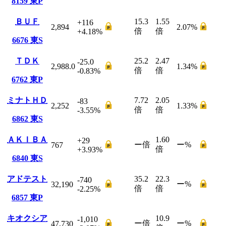
8159
東P
ＢＵＦ
15.3
1.55
+116
2,894
2.07
%
倍
倍
+4.18
%
6676
東S
ＴＤＫ
25.2
2.47
-25.0
2,988.0
1.34
%
倍
倍
-0.83
%
6762
東P
ミナトＨＤ
7.72
2.05
-83
2,252
1.33
%
倍
倍
-3.55
%
6862
東S
ＡＫＩＢＡ
1.60
+29
ー
倍
ー
%
767
倍
+3.93
%
6840
東S
アドテスト
35.2
22.3
-740
ー
%
32,190
倍
倍
-2.25
%
6857
東P
キオクシア
10.9
-1,010
ー
倍
ー
%
47,730