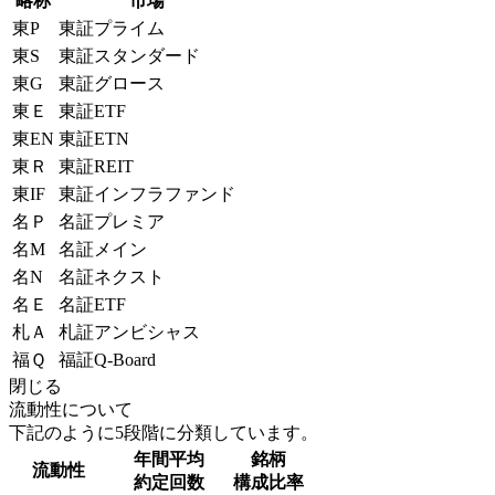
略称
市場
東P
東証プライム
東S
東証スタンダード
東G
東証グロース
東Ｅ
東証ETF
東EN
東証ETN
東Ｒ
東証REIT
東IF
東証インフラファンド
名Ｐ
名証プレミア
名M
名証メイン
名N
名証ネクスト
名Ｅ
名証ETF
札Ａ
札証アンビシャス
福Ｑ
福証Q-Board
閉じる
流動性について
下記のように5段階に分類しています。
年間平均
銘柄
流動性
約定回数
構成比率