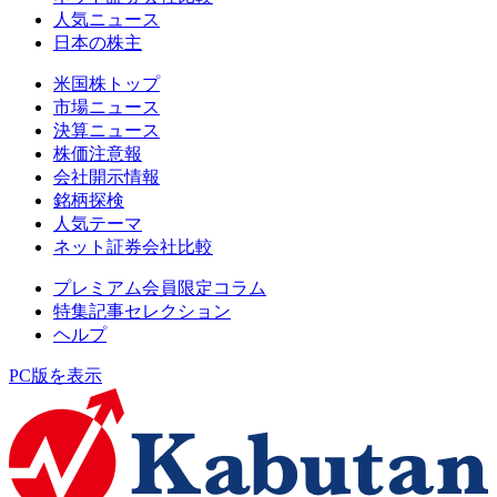
人気ニュース
日本の株主
米国株トップ
市場ニュース
決算ニュース
株価注意報
会社開示情報
銘柄探検
人気テーマ
ネット証券会社比較
プレミアム会員限定コラム
特集記事セレクション
ヘルプ
PC版を表示