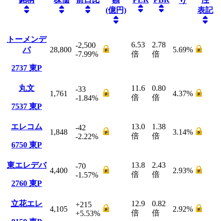
り
(億円)
表記
トーメンデ
6.53
2.78
-2,500
バ
28,800
5.69
%
-7.99
%
倍
倍
2737
東P
丸文
11.6
0.80
-33
1,761
4.37
%
倍
倍
-1.84
%
7537
東P
エレコム
13.0
1.38
-42
1,848
3.14
%
倍
倍
-2.22
%
6750
東P
東エレデバ
13.8
2.43
-70
4,400
2.93
%
倍
倍
-1.57
%
2760
東P
立花エレ
12.9
0.82
+215
4,105
2.92
%
倍
倍
+5.53
%