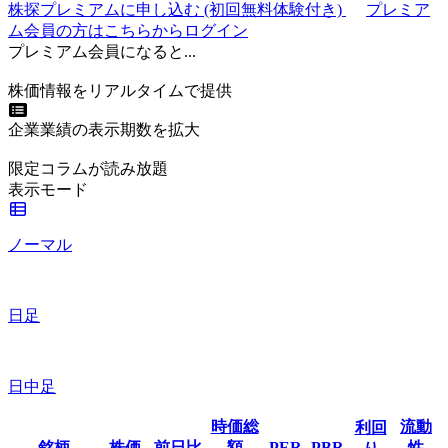
株探プレミアムに申し込む
(初回無料体験付き)
プレミア
ム会員の方はこちらからログイン
プレミアム会員になると...
株価情報をリアルタイムで提供
企業業績の表示期数を拡大
限定コラムが読み放題
表示モード
ノーマル
日足
日中足
時価総
流動
利回
銘柄
株価
前日比
額
PER
PBR
性