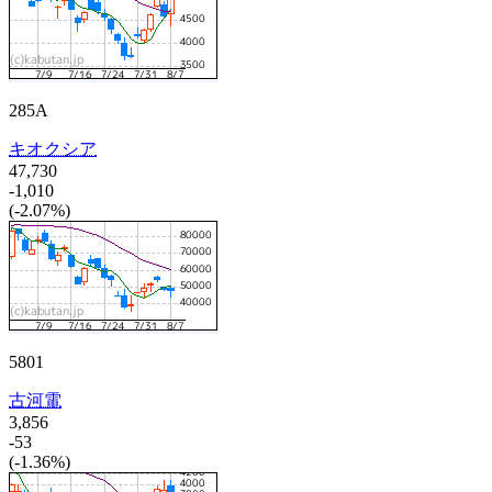
285A
キオクシア
47,730
-1,010
(-2.07%)
5801
古河電
3,856
-53
(-1.36%)