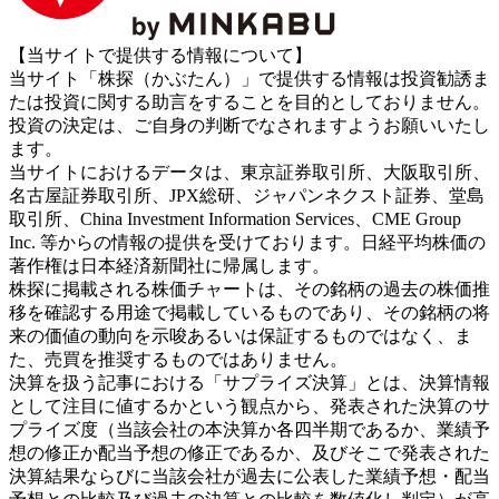
【当サイトで提供する情報について】
当サイト「株探（かぶたん）」で提供する情報は投資勧誘ま
たは投資に関する助言をすることを目的としておりません。
投資の決定は、ご自身の判断でなされますようお願いいたし
ます。
当サイトにおけるデータは、東京証券取引所、大阪取引所、
名古屋証券取引所、JPX総研、ジャパンネクスト証券、堂島
取引所、China Investment Information Services、CME Group
Inc. 等からの情報の提供を受けております。日経平均株価の
著作権は日本経済新聞社に帰属します。
株探に掲載される株価チャートは、その銘柄の過去の株価推
移を確認する用途で掲載しているものであり、その銘柄の将
来の価値の動向を示唆あるいは保証するものではなく、ま
た、売買を推奨するものではありません。
決算を扱う記事における「サプライズ決算」とは、決算情報
として注目に値するかという観点から、発表された決算のサ
プライズ度（当該会社の本決算か各四半期であるか、業績予
想の修正か配当予想の修正であるか、及びそこで発表された
決算結果ならびに当該会社が過去に公表した業績予想・配当