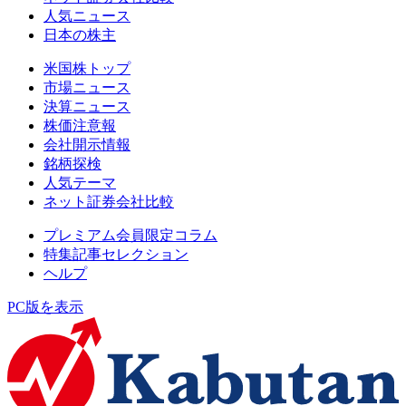
人気ニュース
日本の株主
米国株トップ
市場ニュース
決算ニュース
株価注意報
会社開示情報
銘柄探検
人気テーマ
ネット証券会社比較
プレミアム会員限定コラム
特集記事セレクション
ヘルプ
PC版を表示