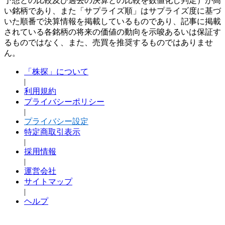
予想との比較及び過去の決算との比較を数値化し判定）が高
い銘柄であり、また「サプライズ順」はサプライズ度に基づ
いた順番で決算情報を掲載しているものであり、記事に掲載
されている各銘柄の将来の価値の動向を示唆あるいは保証す
るものではなく、また、売買を推奨するものではありませ
ん。
「株探」について
|
利用規約
プライバシーポリシー
|
プライバシー設定
特定商取引表示
|
採用情報
|
運営会社
サイトマップ
|
ヘルプ