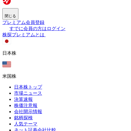
閉じる
プレミアム会員登録
すでに会員の方はログイン
株探プレミアムとは
日本株
米国株
日本株トップ
市場ニュース
決算速報
株価注意報
会社開示情報
銘柄探検
人気テーマ
ネット証券会社比較