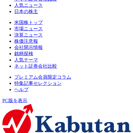
人気ニュース
日本の株主
米国株トップ
市場ニュース
決算ニュース
株価注意報
会社開示情報
銘柄探検
人気テーマ
ネット証券会社比較
プレミアム会員限定コラム
特集記事セレクション
ヘルプ
PC版を表示