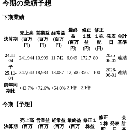
今期の業績予想
下期業績
最終
修正
修正
売上高
営業益
経常益
益
１株
１株
発表
会計
決算期
(百万
(百万
(百万
(百万
益
配
日
基準
円)
円)
円)
円)
(円)
(円)
24.11-
2025-
連結
241,944
10,999
11,742
6,049
172.7
80
04
06-05
予
2026-
347,643
18,983
18,087
12,506
356.1
100
連結
25.11-
06-01
04
前年同
2.1倍
2.1倍
+43.7
%
+72.6
%
+54.0
%
期比
今期【予想】
修正
会
売上高
営業益
経常益
最終益
修正１
１株
発表
計
決算期
(百万
(百万
(百万
(百万
株益
配
日
基