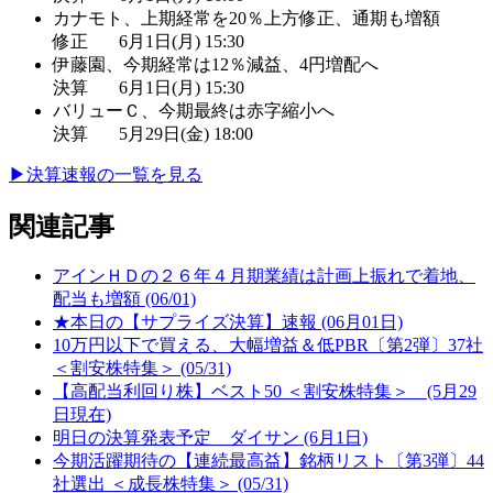
カナモト、上期経常を20％上方修正、通期も増額
修正
6月1日(月) 15:30
伊藤園、今期経常は12％減益、4円増配へ
決算
6月1日(月) 15:30
バリューＣ、今期最終は赤字縮小へ
決算
5月29日(金) 18:00
▶︎
決算速報の一覧を見る
関連記事
アインＨＤの２６年４月期業績は計画上振れで着地、
配当も増額 (06/01)
★本日の【サプライズ決算】速報 (06月01日)
10万円以下で買える、大幅増益＆低PBR〔第2弾〕37社
＜割安株特集＞ (05/31)
【高配当利回り株】ベスト50 ＜割安株特集＞ (5月29
日現在)
明日の決算発表予定 ダイサン (6月1日)
今期活躍期待の【連続最高益】銘柄リスト〔第3弾〕44
社選出 ＜成長株特集＞ (05/31)