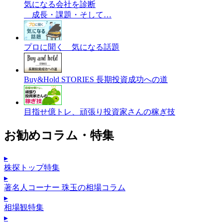
気になる会社を診断
成長・課題・そして…
プロに聞く 気になる話題
Buy&Hold STORIES 長期投資成功への道
目指せ億トレ、頑張り投資家さんの稼ぎ技
お勧めコラム・特集
▸
株探トップ特集
▸
著名人コーナー 珠玉の相場コラム
▸
相場観特集
▸