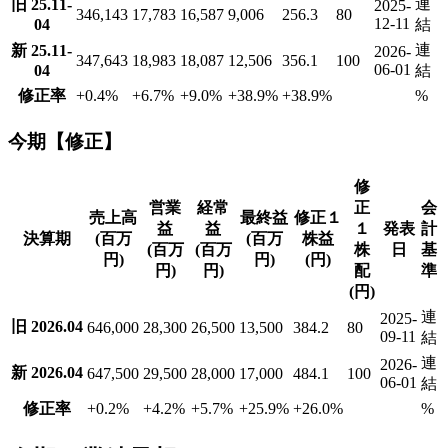
連
旧 25.11-
2025-
346,143
17,783
16,587
9,006
256.3
80
12-11
04
結
連
新 25.11-
2026-
347,643
18,983
18,087
12,506
356.1
100
06-01
04
結
修正率
+0.4
%
+6.7
%
+9.0
%
+38.9
%
+38.9
%
%
今期【修正】
修
営業
経常
正
会
売上高
最終益
修正１
益
益
１
発表
計
決算期
(百万
(百万
株益
(百万
(百万
株
日
基
円)
円)
(円)
円)
円)
配
準
(円)
連
2025-
旧 2026.04
646,000
28,300
26,500
13,500
384.2
80
09-11
結
連
2026-
新 2026.04
647,500
29,500
28,000
17,000
484.1
100
06-01
結
修正率
+0.2
%
+4.2
%
+5.7
%
+25.9
%
+26.0
%
%