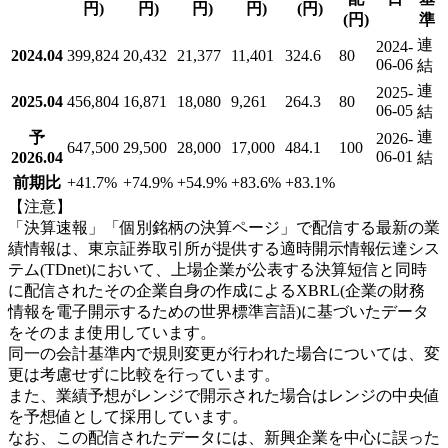
円)
円)
円)
円)
(円)
(円)
準
連
2024-
2024.04
399,824
20,432
21,377
11,401
324.6
80
06-06
結
連
2025-
2025.04
456,804
16,871
18,080
9,261
264.3
80
06-05
結
連
予
2026-
647,500
29,500
28,000
17,000
484.1
100
06-01
2026.04
結
前期比
+41.7
%
+74.9
%
+54.9
%
+83.6
%
+83.1
%
【注意】
「決算速報」「個別銘柄の決算ページ」で配信する最新の業
績情報は、東京証券取引所が提供する適時開示情報伝達シス
テム(TDnet)において、上場企業が公表する決算短信と同時
に配信されたその企業自身の作成によるXBRL(企業の財務
情報を電子開示するための世界標準言語)に基づいたデータ
をそのまま使用しています。
同一の会計基準内で規則変更が行われた場合については、変
更は考慮せずに比較を行っています。
また、業績予想がレンジで開示された場合はレンジの中央値
を予想値として採用しています。
なお、この配信されたデータには、新興企業を中心に誤った