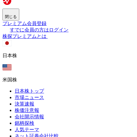
閉じる
プレミアム会員登録
すでに会員の方はログイン
株探プレミアムとは
日本株
米国株
日本株トップ
市場ニュース
決算速報
株価注意報
会社開示情報
銘柄探検
人気テーマ
ネット証券会社比較