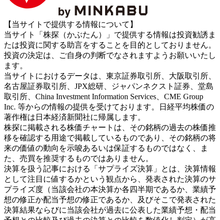
【当サイトで提供する情報について】
当サイト「株探（かぶたん）」で提供する情報は投資勧誘ま
たは投資に関する助言をすることを目的としておりません。
投資の決定は、ご自身の判断でなされますようお願いいたし
ます。
当サイトにおけるデータは、東京証券取引所、大阪取引所、
名古屋証券取引所、JPX総研、ジャパンネクスト証券、堂島
取引所、China Investment Information Services、CME Group
Inc. 等からの情報の提供を受けております。日経平均株価の
著作権は日本経済新聞社に帰属します。
株探に掲載される株価チャートは、その銘柄の過去の株価推
移を確認する用途で掲載しているものであり、その銘柄の将
来の価値の動向を示唆あるいは保証するものではなく、ま
た、売買を推奨するものではありません。
決算を扱う記事における「サプライズ決算」とは、決算情報
として注目に値するかという観点から、発表された決算のサ
プライズ度（当該会社の本決算か各四半期であるか、業績予
想の修正か配当予想の修正であるか、及びそこで発表された
決算結果ならびに当該会社が過去に公表した業績予想・配当