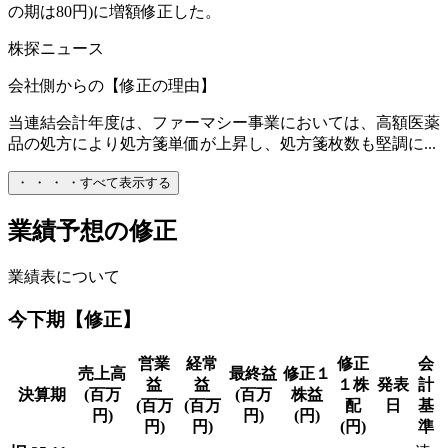
の期は80円)に増額修正した。
株探ニュース
会社側からの【修正の理由】
当連結会計年度は、ファーマシー事業においては、高額医薬
品の処方により処方箋単価が上昇し、処方箋枚数も堅調に...
・
・
・
・
すべて表示する
業績予想の修正
業績表について
今下期【修正】
営業
経常
修正
会
売上高
最終益
修正１
益
益
１株
発表
計
決算期
(百万
(百万
株益
(百万
(百万
配
日
基
円)
円)
(円)
円)
円)
(円)
準