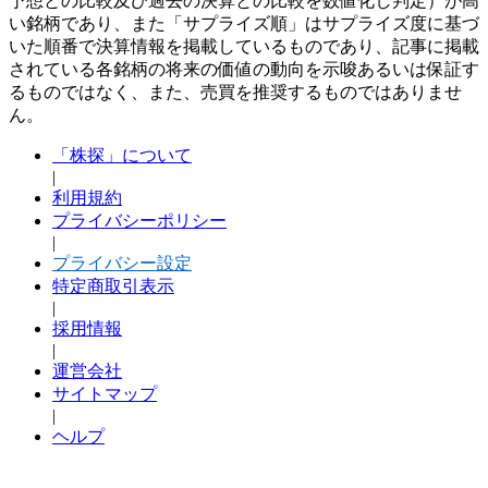
予想との比較及び過去の決算との比較を数値化し判定）が高
い銘柄であり、また「サプライズ順」はサプライズ度に基づ
いた順番で決算情報を掲載しているものであり、記事に掲載
されている各銘柄の将来の価値の動向を示唆あるいは保証す
るものではなく、また、売買を推奨するものではありませ
ん。
「株探」について
|
利用規約
プライバシーポリシー
|
プライバシー設定
特定商取引表示
|
採用情報
|
運営会社
サイトマップ
|
ヘルプ