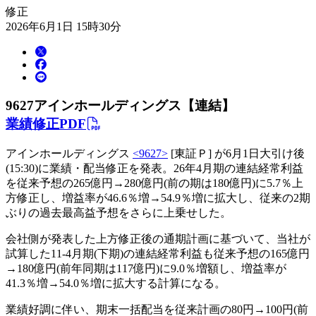
修正
2026年6月1日 15時30分
9627
アインホールディングス【連結】
業績修正PDF
アインホールディングス
<9627>
[東証Ｐ] が6月1日大引け後
(15:30)に業績・配当修正を発表。26年4月期の連結経常利益
を従来予想の265億円→280億円(前の期は180億円)に5.7％上
方修正し、増益率が46.6％増→54.9％増に拡大し、従来の2期
ぶりの過去最高益予想をさらに上乗せした。
会社側が発表した上方修正後の通期計画に基づいて、当社が
試算した11-4月期(下期)の連結経常利益も従来予想の165億円
→180億円(前年同期は117億円)に9.0％増額し、増益率が
41.3％増→54.0％増に拡大する計算になる。
業績好調に伴い、期末一括配当を従来計画の80円→100円(前