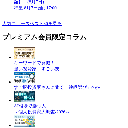
額】 (8月7日)
特集
8月7日(金) 17:00
人気ニュースベスト30を見る
プレミアム会員限定コラム
キーワードで発掘！
強い投資家・すごい技
すご腕投資家さんに聞く「銘柄選び」の技
AI相場で勝つ人
～個人投資家大調査-2026～