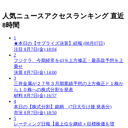
人気ニュースアクセスランキング
直近
8時間
1
★本日の【サプライズ決算】続報 (08月07日)
注目
8月7日(金) 18:04
2
フジクラ、今期経常を43％上方修正・最高益予想を上
乗せ
決算
8月7日(金) 14:00
3
三井金属が２７年３月期業績予想の上方修正と１株か
ら１０株への株式分割を発表
材料
8月7日(金) 16:57
4
本日の【株式分割】銘柄 (7日大引け後 発表分)
市況
8月7日(金) 18:50
5
レーティング日報【最上位を継続＋目標株価を増