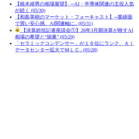
【植木靖男の相場展望】 ─AI・半導体関連の主役人気
が続く (05/30)
【和島英樹のマーケット・フォーキャスト】─業績面
で買い安心感、AI関連軸に.. (05/31)
【決算総括記者座談会①】26年3月期決算が映すAI
相場の希望と“病巣” (05/29)
「セラミックコンデンサー」が１６位にランク、ＡＩ
データセンター拡大でＭＬＣ.. (05/28)