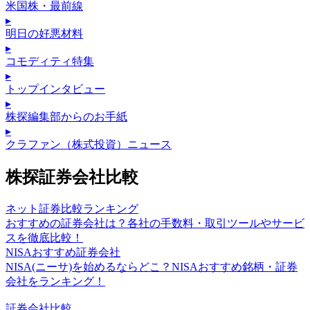
米国株・最前線
▸
明日の好悪材料
▸
コモディティ特集
▸
トップインタビュー
▸
株探編集部からのお手紙
▸
クラファン（株式投資）ニュース
株探証券会社比較
ネット証券比較ランキング
おすすめの証券会社は？各社の手数料・取引ツールやサービ
スを徹底比較！
NISAおすすめ証券会社
NISA(ニーサ)を始めるならどこ？NISAおすすめ銘柄・証券
会社をランキング！
証券会社比較