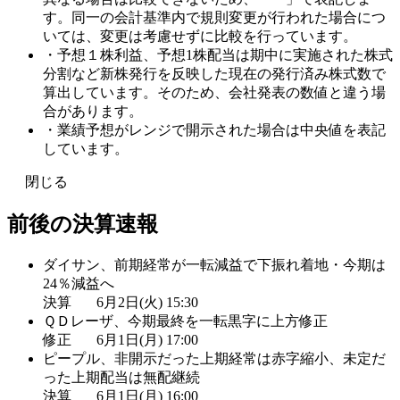
す。同一の会計基準内で規則変更が行われた場合につ
いては、変更は考慮せずに比較を行っています。
・予想１株利益、予想1株配当は期中に実施された株式
分割など新株発行を反映した現在の発行済み株式数で
算出しています。そのため、会社発表の数値と違う場
合があります。
・業績予想がレンジで開示された場合は中央値を表記
しています。
閉じる
前後の決算速報
ダイサン、前期経常が一転減益で下振れ着地・今期は
24％減益へ
決算
6月2日(火) 15:30
ＱＤレーザ、今期最終を一転黒字に上方修正
修正
6月1日(月) 17:00
ピープル、非開示だった上期経常は赤字縮小、未定だ
った上期配当は無配継続
決算
6月1日(月) 16:00