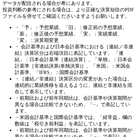
データが配信される場合が希にあります。
投資判断の参考にされる場合は、より正確な決算短信のPDF
ファイルを併せてご確認くださいますようお願いします。
・「予」：予想業績、「旧」：修正前の予想業績、
「新」：修正後の予想業績、「実」：実績業績、
「変」：決算期変更
・ 会計基準および日本会計基準における［連結／非連
結］決算区分は右端項目に表記しています。 「連
結」：日本会計基準［連結決算］、「単独」：日本会
計基準［非連結決算(単独決算)］、「米国」：米国会
計基準、「IFRS」：国際会計基準
・［連結／非連結］決算区分の変更があった場合は、
連続的に業績推移を追えるように、連結と非連結を混
在して表示しています。
・前期比および前年同期比は、会計基準や決算期間が
異なる場合は比較できないため、「−」で表記してい
ます。
・米国会計基準と国際会計基準では、「経常益」欄の
数値は「税引き前利益」を表記しています。
・前期比および前年同期比は、会計基準や決算期間が
異なる場合は比較できないため、「－」で表記しま