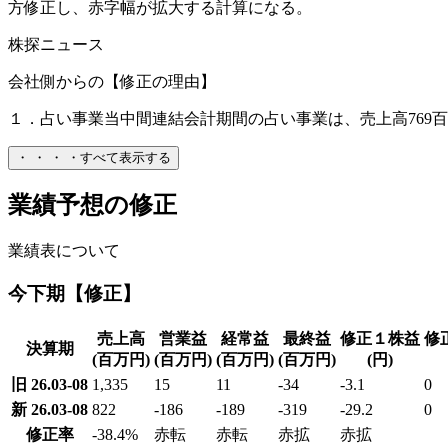
方修正し、赤字幅が拡大する計算になる。
株探ニュース
会社側からの【修正の理由】
１．占い事業当中間連結会計期間の占い事業は、売上高769百万円(
・
・
・
・
すべて表示する
業績予想の修正
業績表について
今下期【修正】
売上高
営業益
経常益
最終益
修正１株益
修
決算期
(百万円)
(百万円)
(百万円)
(百万円)
(円)
旧 26.03-08
1,335
15
11
-34
-3.1
0
新 26.03-08
822
-186
-189
-319
-29.2
0
修正率
-38.4
%
赤転
赤転
赤拡
赤拡