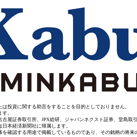
たは投資に関する助言をすることを目的としておりません。
ます。
PX総研、ジャパンネクスト証券、堂島取引所、China Investment 
は日本経済新聞社に帰属します。
移を確認する用途で掲載しているものであり、その銘柄の将来