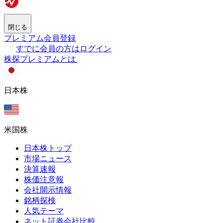
閉じる
プレミアム会員登録
すでに会員の方はログイン
株探プレミアムとは
日本株
米国株
日本株トップ
市場ニュース
決算速報
株価注意報
会社開示情報
銘柄探検
人気テーマ
ネット証券会社比較