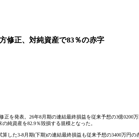
方修正、対純資産で83％の赤字
に業績修正を発表。26年8月期の連結最終損益を従来予想の3億0200万
の純資産を82.9％毀損する規模となった。
3-8月期(下期)の連結最終損益も従来予想の3400万円の赤字→