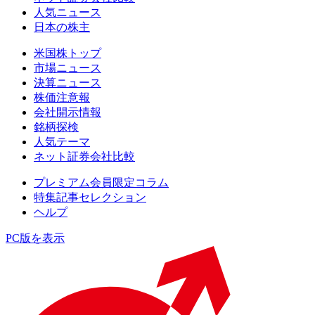
人気ニュース
日本の株主
米国株トップ
市場ニュース
決算ニュース
株価注意報
会社開示情報
銘柄探検
人気テーマ
ネット証券会社比較
プレミアム会員限定コラム
特集記事セレクション
ヘルプ
PC版を表示