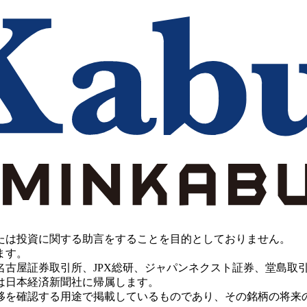
たは投資に関する助言をすることを目的としておりません。
ます。
PX総研、ジャパンネクスト証券、堂島取引所、China Investment 
は日本経済新聞社に帰属します。
移を確認する用途で掲載しているものであり、その銘柄の将来