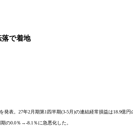
転落で着地
に決算を発表。27年2月期第1四半期(3-5月)の連結経常損益は18.9
の0.0％→-8.1％に急悪化した。