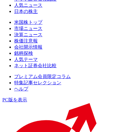
人気ニュース
日本の株主
米国株トップ
市場ニュース
決算ニュース
株価注意報
会社開示情報
銘柄探検
人気テーマ
ネット証券会社比較
プレミアム会員限定コラム
特集記事セレクション
ヘルプ
PC版を表示