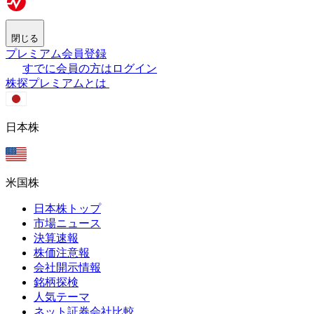
閉じる
プレミアム会員登録
すでに会員の方はログイン
株探プレミアムとは
日本株
米国株
日本株トップ
市場ニュース
決算速報
株価注意報
会社開示情報
銘柄探検
人気テーマ
ネット証券会社比較