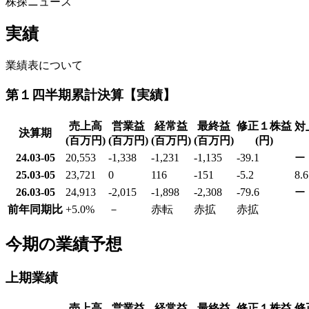
株探ニュース
実績
業績表について
第１四半期累計決算【実績】
売上高
営業益
経常益
最終益
修正１株益
対
決算期
(百万円)
(百万円)
(百万円)
(百万円)
(円)
24.03-05
20,553
-1,338
-1,231
-1,135
-39.1
ー
25.03-05
23,721
0
116
-151
-5.2
8.6
26.03-05
24,913
-2,015
-1,898
-2,308
-79.6
ー
前年同期比
+5.0
%
－
赤転
赤拡
赤拡
今期の業績予想
上期業績
売上高
営業益
経常益
最終益
修正１株益
修