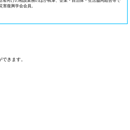
一般生活者向けの相談業務のほか執筆、企業・自治体・生活協同組合等で
災害復興学会会員。
ができます。