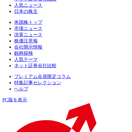
人気ニュース
日本の株主
米国株トップ
市場ニュース
決算ニュース
株価注意報
会社開示情報
銘柄探検
人気テーマ
ネット証券会社比較
プレミアム会員限定コラム
特集記事セレクション
ヘルプ
PC版を表示