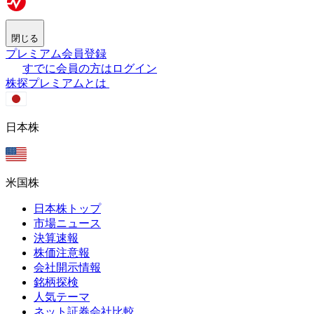
閉じる
プレミアム会員登録
すでに会員の方はログイン
株探プレミアムとは
日本株
米国株
日本株トップ
市場ニュース
決算速報
株価注意報
会社開示情報
銘柄探検
人気テーマ
ネット証券会社比較