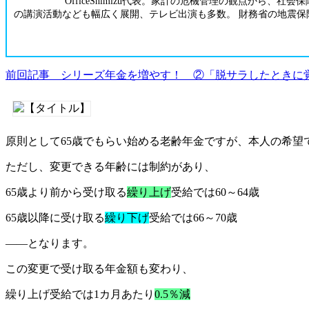
OfficeShimizu代表。家計の危機管理の観点か
の講演活動なども幅広く展開、テレビ出演も多数。 財務省の地震
前回記事 シリーズ年金を増やす！ ②「脱サラしたときに
原則として65歳でもらい始める老齢年金ですが、本人の希
ただし、変更できる年齢には制約があり、
65歳より前から受け取る
繰り上げ
受給では60～64歳
65歳以降に受け取る
繰り下げ
受給では66～70歳
――となります。
この変更で受け取る年金額も変わり、
繰り上げ受給では1カ月あたり
0.5％減