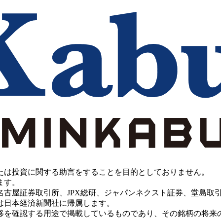
たは投資に関する助言をすることを目的としておりません。
ます。
PX総研、ジャパンネクスト証券、堂島取引所、China Investment 
は日本経済新聞社に帰属します。
移を確認する用途で掲載しているものであり、その銘柄の将来