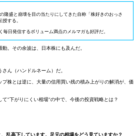
場の隆盛と崩壊を目の当たりにしてきた自称「株好きのおっさ
伝授する。
じく毎日発信するボリューム満点のメルマガも好評だ。
騒動。その余波は、日本株にも及んだ。
。
うさん（ハンドルネーム）だ。
トップ株とは逆に、大量の信用買い残の積み上がりの解消が、価
て"下がりにくい相場"の中で、今後の投資戦略とは？
と、乱高下しています。足元の相場をどう見ていますか？