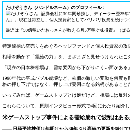
たけぞうさん（ハンドルネーム）のプロフィール：
証券会社に30年間勤務し、ディーラー歴25
ん」。現在は独立し、個人投資家としてバリバリ投資を続けつ
最近は『50億稼いだおっさんが教える月5万稼ぐ株投資』（ぱ
特定銘柄の空売りをめぐるヘッジファンドと個人投資家の攻
相場を動かす「需給の力」を、まざまざと見せつけられたこ
「現在の日本株相場は、需給要因から下がりにくい面がある
1990年代の平成バブル崩壊など、株価の激しい変動を何度
格の押し下げではなく、押し上げ要因になる銘柄があること
いってみれば、ゲームストップとは逆だけど、相場には反対
これらについて、原則インタビュー形式で4回にわたり紹介
米ゲームストップ事件による需給崩れで波乱はある
―― 日経平均株価は年明けから30年ぶり高値の更新を続け