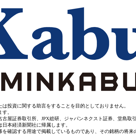
たは投資に関する助言をすることを目的としておりません。
ます。
PX総研、ジャパンネクスト証券、堂島取引所、China Investment 
は日本経済新聞社に帰属します。
移を確認する用途で掲載しているものであり、その銘柄の将来