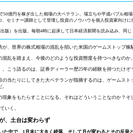
年で50億円を稼ぎ出した相場の大ベテラン。場立ちや平成バブル相
つ、セミナー講師として登壇し投資のノウハウを個人投資家向けに
る出版）を出版。毎朝4時に起床して日本経済新聞を読み込み、同
防が、世界の株式相場の混乱を招いた米国のゲームストップ株
の混乱を踏まえ、今後のどのような投資態度を持つべきなのか
」。こう語るのは、証券ディーラー歴25年の経験を持つたけぞ
も目の当たりにしてきた大ベテランが指摘するのは、ゲームス
だ。
の現象をもたらすことになる。それはどういうことなのか？そし
していく。
が、土台は変わらず
ていた中で、1月末に大きく続落、そして月が変わるとその反発