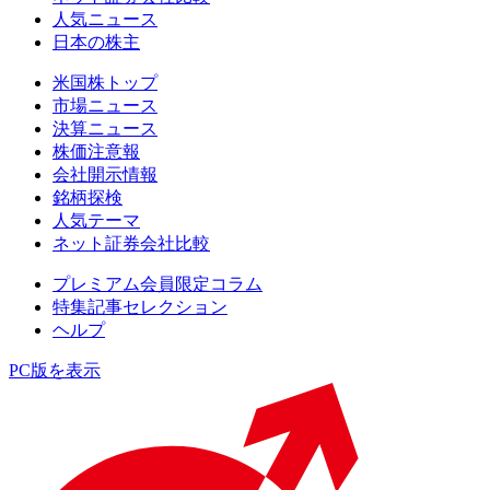
人気ニュース
日本の株主
米国株トップ
市場ニュース
決算ニュース
株価注意報
会社開示情報
銘柄探検
人気テーマ
ネット証券会社比較
プレミアム会員限定コラム
特集記事セレクション
ヘルプ
PC版を表示