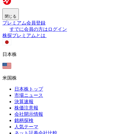
閉じる
プレミアム会員登録
すでに会員の方はログイン
株探プレミアムとは
日本株
米国株
日本株トップ
市場ニュース
決算速報
株価注意報
会社開示情報
銘柄探検
人気テーマ
ネット証券会社比較