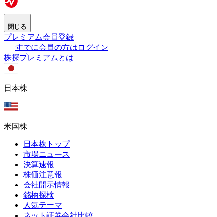
閉じる
プレミアム会員登録
すでに会員の方はログイン
株探プレミアムとは
日本株
米国株
日本株トップ
市場ニュース
決算速報
株価注意報
会社開示情報
銘柄探検
人気テーマ
ネット証券会社比較