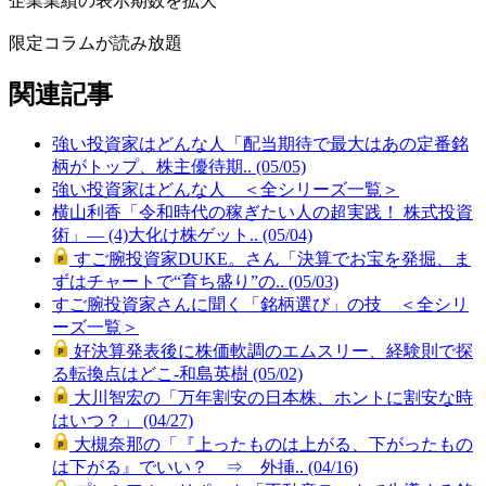
企業業績の表示期数を拡大
限定コラムが読み放題
関連記事
強い投資家はどんな人「配当期待で最大はあの定番銘
柄がトップ、株主優待期.. (05/05)
強い投資家はどんな人 ＜全シリーズ一覧＞
横山利香「令和時代の稼ぎたい人の超実践！ 株式投資
術」― (4)大化け株ゲット.. (05/04)
すご腕投資家DUKE。さん「決算でお宝を発掘、ま
ずはチャートで“育ち盛り”の.. (05/03)
すご腕投資家さんに聞く「銘柄選び」の技 ＜全シリ
ーズ一覧＞
好決算発表後に株価軟調のエムスリー、経験則で探
る転換点はどこ-和島英樹 (05/02)
大川智宏の「万年割安の日本株、ホントに割安な時
はいつ？」 (04/27)
大槻奈那の「『上ったものは上がる、下がったもの
は下がる』でいい？ ⇒ 外挿.. (04/16)