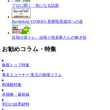
プロに聞く 気になる話題
Buy&Hold STORIES 長期投資成功への道
目指せ億トレ、頑張り投資家さんの稼ぎ技
お勧めコラム・特集
▸
株探トップ特集
▸
著名人コーナー 珠玉の相場コラム
▸
相場観特集
▸
米国株・最前線
▸
明日の好悪材料
▸