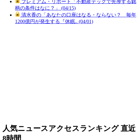
プレミアム・リポート「不動産テックで先導する銘
柄の条件はなに？」 (04/15)
清水香の「あなたの口座はなる・ならない？ 毎年
1200億円が発生する『休眠.. (04/01)
人気ニュースアクセスランキング
直近
8時間