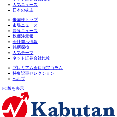
人気ニュース
日本の株主
米国株トップ
市場ニュース
決算ニュース
株価注意報
会社開示情報
銘柄探検
人気テーマ
ネット証券会社比較
プレミアム会員限定コラム
特集記事セレクション
ヘルプ
PC版を表示