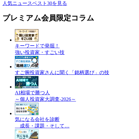
人気ニュースベスト30を見る
プレミアム会員限定コラム
キーワードで発掘！
強い投資家・すごい技
すご腕投資家さんに聞く「銘柄選び」の技
AI相場で勝つ人
～個人投資家大調査-2026～
気になる会社を診断
成長・課題・そして…