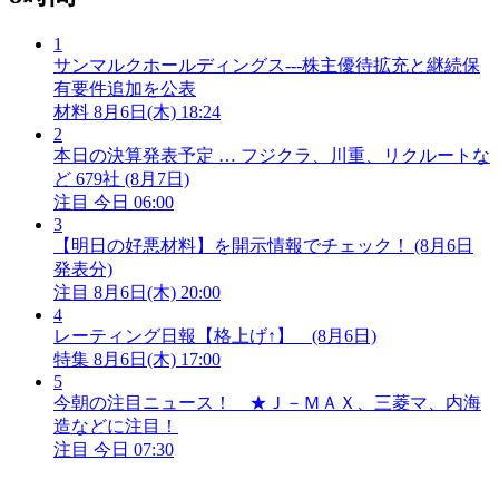
1
サンマルクホールディングス---株主優待拡充と継続保
有要件追加を公表
材料
8月6日(木) 18:24
2
本日の決算発表予定 … フジクラ、川重、リクルートな
ど 679社 (8月7日)
注目
今日 06:00
3
【明日の好悪材料】を開示情報でチェック！ (8月6日
発表分)
注目
8月6日(木) 20:00
4
レーティング日報【格上げ↑】 (8月6日)
特集
8月6日(木) 17:00
5
今朝の注目ニュース！ ★Ｊ－ＭＡＸ、三菱マ、内海
造などに注目！
注目
今日 07:30