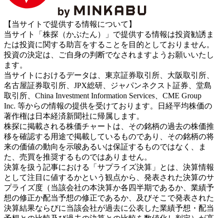
【当サイトで提供する情報について】
当サイト「株探（かぶたん）」で提供する情報は投資勧誘ま
たは投資に関する助言をすることを目的としておりません。
投資の決定は、ご自身の判断でなされますようお願いいたし
ます。
当サイトにおけるデータは、東京証券取引所、大阪取引所、
名古屋証券取引所、JPX総研、ジャパンネクスト証券、堂島
取引所、China Investment Information Services、CME Group
Inc. 等からの情報の提供を受けております。日経平均株価の
著作権は日本経済新聞社に帰属します。
株探に掲載される株価チャートは、その銘柄の過去の株価推
移を確認する用途で掲載しているものであり、その銘柄の将
来の価値の動向を示唆あるいは保証するものではなく、ま
た、売買を推奨するものではありません。
決算を扱う記事における「サプライズ決算」とは、決算情報
として注目に値するかという観点から、発表された決算のサ
プライズ度（当該会社の本決算か各四半期であるか、業績予
想の修正か配当予想の修正であるか、及びそこで発表された
決算結果ならびに当該会社が過去に公表した業績予想・配当