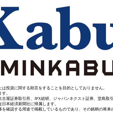
たは投資に関する助言をすることを目的としておりません。
ます。
PX総研、ジャパンネクスト証券、堂島取引所、China Investment 
は日本経済新聞社に帰属します。
移を確認する用途で掲載しているものであり、その銘柄の将来