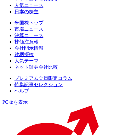
人気ニュース
日本の株主
米国株トップ
市場ニュース
決算ニュース
株価注意報
会社開示情報
銘柄探検
人気テーマ
ネット証券会社比較
プレミアム会員限定コラム
特集記事セレクション
ヘルプ
PC版を表示