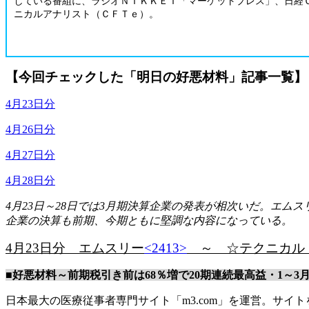
している番組に、ラジオＮＩＫＫＥＩ「マーケットプレス」、日経
ニカルアナリスト（ＣＦＴｅ）。
【今回チェックした「明日の好悪材料」記事一覧】
4月23日分
4月26日分
4月27日分
4月28日分
4月23日～28日では3月期決算企業の発表が相次いだ。エムス
企業の決算も前期、今期ともに堅調な内容になっている。
4月23日分 エムスリー
<2413>
～ ☆テクニカル
■好悪材料～前期税引き前は68％増で20期連続最高益・1～3
日本最大の医療従事者専門サイト「m3.com」を運営。サ