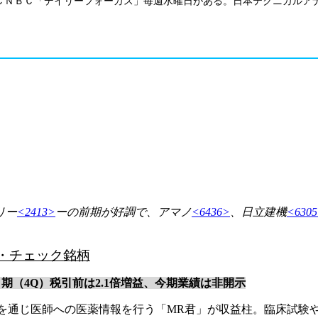
ＣＮＢＣ「デイリーフォーカス」毎週水曜日がある。日本テクニカルア
リー
<2413>
ーの前期が好調で、アマノ
<6436>
、日立建機
<630
・チェック銘柄
月期（4Q）税引前は2.1倍増益、今期業績は非開示
イトを通じ医師への医薬情報を行う「MR君」が収益柱。臨床試