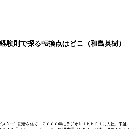
経験則で探る転換点はどこ（和島英樹）
グスター）記者を経て、２０００年にラジオＮＩＫＫＥＩに入社。東証