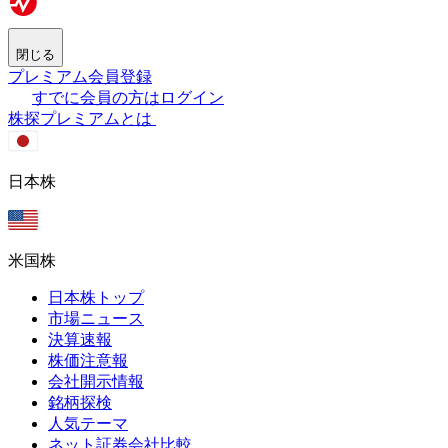
閉じる
プレミアム会員登録
すでに会員の方はログイン
株探プレミアムとは
日本株
米国株
日本株トップ
市場ニュース
決算速報
株価注意報
会社開示情報
銘柄探検
人気テーマ
ネット証券会社比較