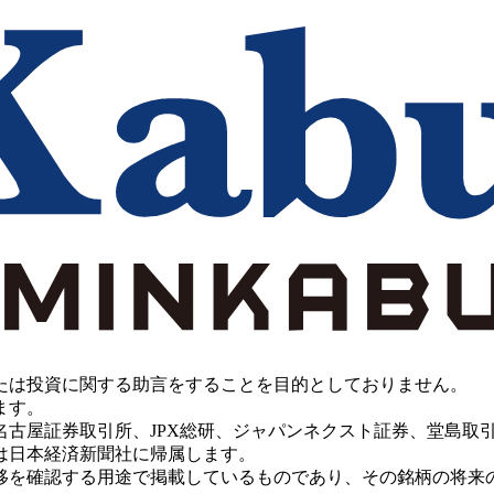
たは投資に関する助言をすることを目的としておりません。
ます。
PX総研、ジャパンネクスト証券、堂島取引所、China Investment 
は日本経済新聞社に帰属します。
移を確認する用途で掲載しているものであり、その銘柄の将来