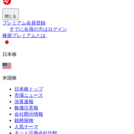
閉じる
プレミアム会員登録
すでに会員の方はログイン
株探プレミアムとは
日本株
米国株
日本株トップ
市場ニュース
決算速報
株価注意報
会社開示情報
銘柄探検
人気テーマ
ネット証券会社比較