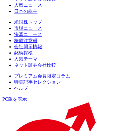
人気ニュース
日本の株主
米国株トップ
市場ニュース
決算ニュース
株価注意報
会社開示情報
銘柄探検
人気テーマ
ネット証券会社比較
プレミアム会員限定コラム
特集記事セレクション
ヘルプ
PC版を表示