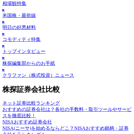
相場観特集
▸
米国株・最前線
▸
明日の好悪材料
▸
コモディティ特集
▸
トップインタビュー
▸
株探編集部からのお手紙
▸
クラファン（株式投資）ニュース
株探証券会社比較
ネット証券比較ランキング
おすすめの証券会社は？各社の手数料・取引ツールやサービ
スを徹底比較！
NISAおすすめ証券会社
NISA(ニーサ)を始めるならどこ？NISAおすすめ銘柄・証券