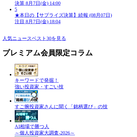
決算
8月7日(金) 14:00
5
★本日の【サプライズ決算】続報 (08月07日)
注目
8月7日(金) 18:04
人気ニュースベスト30を見る
プレミアム会員限定コラム
キーワードで発掘！
強い投資家・すごい技
すご腕投資家さんに聞く「銘柄選び」の技
AI相場で勝つ人
～個人投資家大調査-2026～