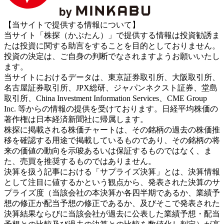
【当サイトで提供する情報について】
当サイト「株探（かぶたん）」で提供する情報は投資勧誘ま
たは投資に関する助言をすることを目的としておりません。
投資の決定は、ご自身の判断でなされますようお願いいたし
ます。
当サイトにおけるデータは、東京証券取引所、大阪取引所、
名古屋証券取引所、JPX総研、ジャパンネクスト証券、堂島
取引所、China Investment Information Services、CME Group
Inc. 等からの情報の提供を受けております。日経平均株価の
著作権は日本経済新聞社に帰属します。
株探に掲載される株価チャートは、その銘柄の過去の株価推
移を確認する用途で掲載しているものであり、その銘柄の将
来の価値の動向を示唆あるいは保証するものではなく、ま
た、売買を推奨するものではありません。
決算を扱う記事における「サプライズ決算」とは、決算情報
として注目に値するかという観点から、発表された決算のサ
プライズ度（当該会社の本決算か各四半期であるか、業績予
想の修正か配当予想の修正であるか、及びそこで発表された
決算結果ならびに当該会社が過去に公表した業績予想・配当