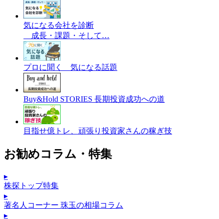
気になる会社を診断
成長・課題・そして…
プロに聞く 気になる話題
Buy&Hold STORIES 長期投資成功への道
目指せ億トレ、頑張り投資家さんの稼ぎ技
お勧めコラム・特集
▸
株探トップ特集
▸
著名人コーナー 珠玉の相場コラム
▸