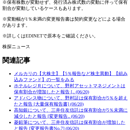
※保有株数が変動せず、発行済み株式数の変動に伴って保有
割合が変動しているケースもあります。
※変動幅が1％未満の変更報告書は契約変更などによる場合
があります。
※詳しくはEDINETで原本をご確認ください。
株探ニュース
関連記事
メルカリの【大株主】【5％報告など株主異動】【組み
込みファンド】の一覧をみる
ホテルレジＲについて、野村アセットマネジメントは
保有割合が増加したと報告 [.. (06/20)
アドバンス物について、野村証は保有割合が5％を超え
たと報告 [大量保有報告書] (06/20)
高知銀について、三井住友信託は保有割合が5％未満に
減少したと報告 [変更報告.. (06/20)
菱鉛筆について、三井住友信託は保有割合が増加した
と報告 [変更報告書No.7] (06/20)