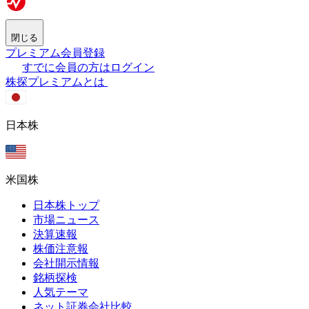
閉じる
プレミアム会員登録
すでに会員の方はログイン
株探プレミアムとは
日本株
米国株
日本株トップ
市場ニュース
決算速報
株価注意報
会社開示情報
銘柄探検
人気テーマ
ネット証券会社比較