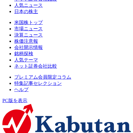
人気ニュース
日本の株主
米国株トップ
市場ニュース
決算ニュース
株価注意報
会社開示情報
銘柄探検
人気テーマ
ネット証券会社比較
プレミアム会員限定コラム
特集記事セレクション
ヘルプ
PC版を表示