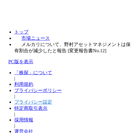
トップ
市場ニュース
メルカリについて、野村アセットマネジメントは保
有割合が減少したと報告 [変更報告書No.12]
PC版を表示
「株探」について
|
利用規約
プライバシーポリシー
|
プライバシー設定
特定商取引表示
|
採用情報
|
運営会社