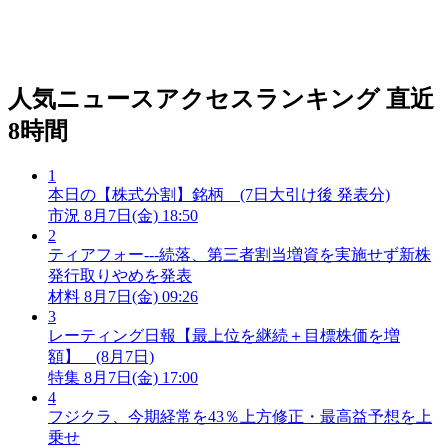
人気ニュースアクセスランキング
直近
8時間
1
本日の【株式分割】銘柄 (7日大引け後 発表分)
市況
8月7日(金) 18:50
2
ティアフォー---続落、第三者割当増資を実施せず新株
発行取りやめを発表
材料
8月7日(金) 09:26
3
レーティング日報【最上位を継続＋目標株価を増
額】 (8月7日)
特集
8月7日(金) 17:00
4
フジクラ、今期経常を43％上方修正・最高益予想を上
乗せ