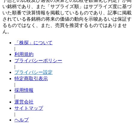
予想との比較及び過去の決算との比較を数値化し判定）が高
い銘柄であり、また「サプライズ順」はサプライズ度に基づ
いた順番で決算情報を掲載しているものであり、記事に掲載
されている各銘柄の将来の価値の動向を示唆あるいは保証す
るものではなく、また、売買を推奨するものではありませ
ん。
「株探」について
|
利用規約
プライバシーポリシー
|
プライバシー設定
特定商取引表示
|
採用情報
|
運営会社
サイトマップ
|
ヘルプ