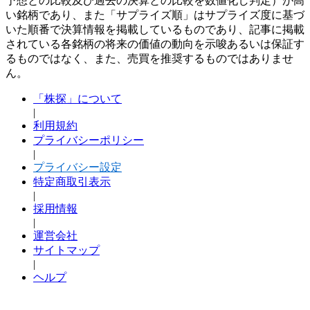
予想との比較及び過去の決算との比較を数値化し判定）が高
い銘柄であり、また「サプライズ順」はサプライズ度に基づ
いた順番で決算情報を掲載しているものであり、記事に掲載
されている各銘柄の将来の価値の動向を示唆あるいは保証す
るものではなく、また、売買を推奨するものではありませ
ん。
「株探」について
|
利用規約
プライバシーポリシー
|
プライバシー設定
特定商取引表示
|
採用情報
|
運営会社
サイトマップ
|
ヘルプ