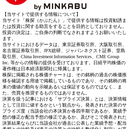
【当サイトで提供する情報について】
当サイト「株探（かぶたん）」で提供する情報は投資勧誘ま
たは投資に関する助言をすることを目的としておりません。
投資の決定は、ご自身の判断でなされますようお願いいたし
ます。
当サイトにおけるデータは、東京証券取引所、大阪取引所、
名古屋証券取引所、JPX総研、ジャパンネクスト証券、堂島
取引所、China Investment Information Services、CME Group
Inc. 等からの情報の提供を受けております。日経平均株価の
著作権は日本経済新聞社に帰属します。
株探に掲載される株価チャートは、その銘柄の過去の株価推
移を確認する用途で掲載しているものであり、その銘柄の将
来の価値の動向を示唆あるいは保証するものではなく、ま
た、売買を推奨するものではありません。
決算を扱う記事における「サプライズ決算」とは、決算情報
として注目に値するかという観点から、発表された決算のサ
プライズ度（当該会社の本決算か各四半期であるか、業績予
想の修正か配当予想の修正であるか、及びそこで発表された
決算結果ならびに当該会社が過去に公表した業績予想・配当