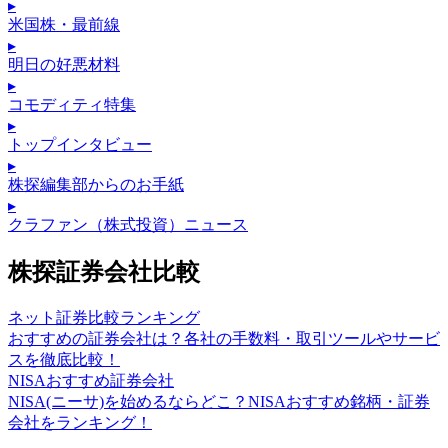
▸
米国株・最前線
▸
明日の好悪材料
▸
コモディティ特集
▸
トップインタビュー
▸
株探編集部からのお手紙
▸
クラファン（株式投資）ニュース
株探証券会社比較
ネット証券比較ランキング
おすすめの証券会社は？各社の手数料・取引ツールやサービ
スを徹底比較！
NISAおすすめ証券会社
NISA(ニーサ)を始めるならどこ？NISAおすすめ銘柄・証券
会社をランキング！