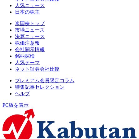
人気ニュース
日本の株主
米国株トップ
市場ニュース
決算ニュース
株価注意報
会社開示情報
銘柄探検
人気テーマ
ネット証券会社比較
プレミアム会員限定コラム
特集記事セレクション
ヘルプ
PC版を表示