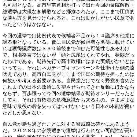
も可能となる。高市早苗首相が打って出た今回の衆院解散・
総選挙は大儀なき解散などと揶揄されたが、ここまで圧倒的
な勝ち方を見せつけられると、これは動かしがたい民意であ
ったというほかはない。
今回の選挙では比例代表で候補者不足から１４議席を他党に
譲る形となっている。仮に自民党が候補者を名簿に載せてい
れば獲得議席数は３３０前後まで伸びた可能性もあるわけ
で、相場格言ではないが「頭と尻尾はくれてやれ」状態だっ
たわけである。期待先行で高市政権にはまだ実績がないとは
いっても、それはネガティブキャンペーンを仕掛けた側の遠
吠えであり、高市自民党がここまで国民の期待を担ったのは
何故かを考える必要がある。自民党だけでなく野党を含めた
これまでの日本の政治に失望させられてきた反動にほかなら
ならず、百歩譲って今回の選挙結果が期待オンリーだったと
しても、それは有権者の危機意識から来るもの。さまざまな
意味で最後の砦を失ってはいけないという日本の本能が働い
たとしか思えない。
自民党が勝ち過ぎたことに対する警戒感は確かにあるよう
だ。２０２８年の参院選まで選挙は行われない可能性が高い
ため、安心感が緩みにつながるという見方。しかし、それも