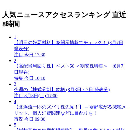
人気ニュースアクセスランキング
直近
8時間
1
【明日の好悪材料】を開示情報でチェック！ (8月7日
発表分)
注目
今日 13:30
2
【高配当利回り株】ベスト50 ＜割安株特集＞ (8月7
日現在)
特集
今日 10:10
3
今週の【株式分割】銘柄 (8月3日～7日 発表分)
注目
8月8日(土) 17:00
4
【北浜流一郎のズバリ株先見！】 ─ 裾野広がる減税メ
リット、個人消費関連などに目配りを！
市況
今日 09:30
5