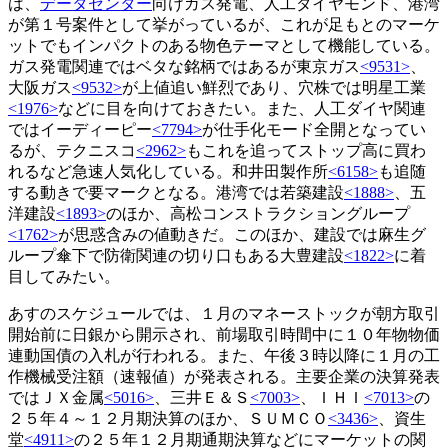
は、
データセンター
向けガス発電、人工ダイヤモンド、港湾
が第１号案件として挙がっているが、これが足もとのマーケ
ットでもインパクトのある物色テーマとして機能している。
ガス発電関連ではベタな銘柄ではあるが東京ガス
<9531>
、
大阪ガス
<9532>
が上値追い鮮烈であり、穴株では明星工業
<1976>
などに目を向けておきたい。また、人工ダイヤ関連
ではイーディーピー
<7794>
が仕手化モード全開となってい
るが、テクニスコ
<2962>
もこれを追ってストップ高に買わ
れるなど急速人気化している。和井田製作所
<6158>
も追随
する動きで要マークとなる。港湾では若築建設
<1888>
、五
洋建設
<1893>
のほか、高松コンストラクショングループ
<1762>
が思惑含みの値動きだ。このほか、建設では麻生グ
ループ傘下で防衛関連の切り口もある大豊建設
<1822>
に着
目してみたい。
あすのスケジュールでは、１月のマネーストックが朝方取引
開始前に日銀から開示され、前場取引時間中に１０年物物価
連動国債の入札が行われる。また、午後３時以降に１月の工
作機械受注額（速報値）が発表される。主要企業の決算発表
ではＪＸ金属
<5016>
、三井Ｅ＆Ｓ
<7003>
、ＩＨＩ
<7013>
の
２５年４～１２月期決算のほか、ＳＵＭＣＯ
<3436>
、資生
堂
<4911>
の２５年１２月期通期決算などにマーケットの関