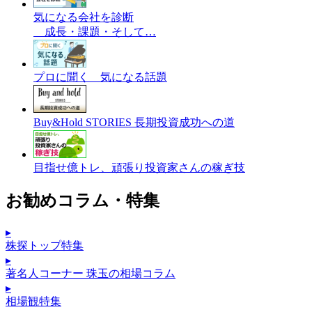
気になる会社を診断
成長・課題・そして…
プロに聞く 気になる話題
Buy&Hold STORIES 長期投資成功への道
目指せ億トレ、頑張り投資家さんの稼ぎ技
お勧めコラム・特集
▸
株探トップ特集
▸
著名人コーナー 珠玉の相場コラム
▸
相場観特集