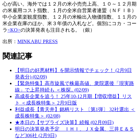
心が高い。海外では１２月の米小売売上高、１０～１２月期
の米雇用コスト指数、１月の全米自営業者連盟（ＮＦＩＢ）
中小企業楽観度指数、１２月の米輸出入物価指数、１１月の
米企業在庫のほか、米３年債の入札など。個別にコカ・コー
ラ
<KO>
の決算発表も注目される。（銀）
出所：
MINKABU PRESS
関連記事
【明日の好悪材料】を開示情報でチェック！ (2月9日
発表分) (02/09)
【緊急特集】高市旋風で株最高値、衆院選後「現実路
線」で上昇持続も ＜株探.. (02/09)
高成長企業を追う！ 25年10-12月期【増収増益】リス
ト ＜成長株特集＞ 2月9日版
利益成長【青天井】銘柄リスト 〔第1弾〕 32社選出 ＜
成長株特集＞ (02/08)
★本日の【サプライズ決算】続報 (02月09日)
明日の決算発表予定 ＩＨＩ、ＪＸ金属、三井Ｅ＆Ｓ
など306社 (2月9日)