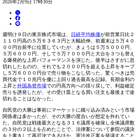
2026年2月9日 17時30分
週明け９日の東京株式市場は、
日経平均株価
が前営業日比２
１１０円高の５万６３６３円と大幅続伸。前週末は５万４０
００円台前半に位置していたが、きょうは５万５０００円、
５万６０００円、そして５万７０００円と大台を３つも替え
る爆発的な上昇パフォーマンスを演じた。後半はさすがに息
切れしたものの、それでも２０００円を超える上昇をキープ
し５万６０００円台で売り物をこなし切った。驚くべきは売
買代金で１０兆円を優に上回り過去最高を記録。長期金利の
上昇と
外国為替市場
での円高方向への揺り戻しで、利益確定
売りを誘発したが、その受け皿となる買い注文も最後まで途
切れることはなかった。
自民党の大勝は事前にマーケットに織り込み済みという市場
関係者は多かったが、その大勝の度合いが想定を外れてい
た。自民党は戦後最大となる３１６議席を確保し全体議席数
の３分の２以上を占めたことで、法律案について参院の議決
を上書きして再可決できるほか、憲法改正案を発議すること