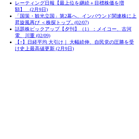
レーティング日報【最上位を継続＋目標株価を増
額】 (2月9日)
「国策・観光立国」第2幕へ、インバウンド関連株に上
昇旋風再び ＜株探トップ.. (02/07)
話題株ピックアップ【夕刊】（1）：メイコー、古河
電、川重 (02/09)
【↑】日経平均 大引け｜ 大幅続伸、自民党の圧勝を受
け史上最高値更新 (2月9日)