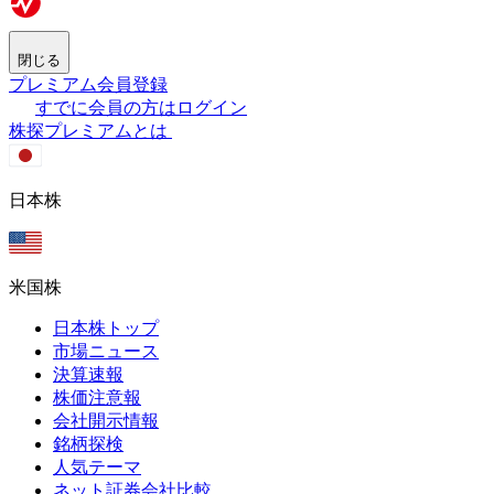
閉じる
プレミアム会員登録
すでに会員の方はログイン
株探プレミアムとは
日本株
米国株
日本株トップ
市場ニュース
決算速報
株価注意報
会社開示情報
銘柄探検
人気テーマ
ネット証券会社比較