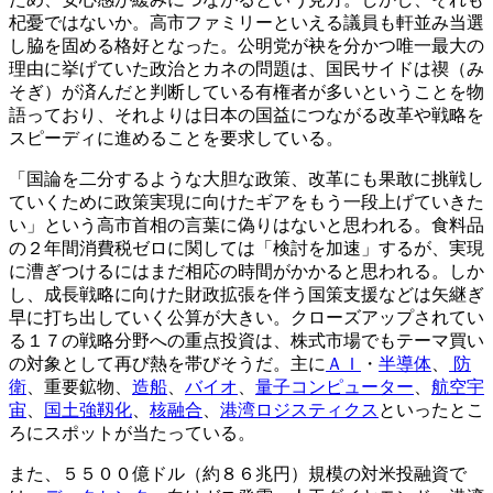
杞憂ではないか。高市ファミリーといえる議員も軒並み当選
し脇を固める格好となった。公明党が袂を分かつ唯一最大の
理由に挙げていた政治とカネの問題は、国民サイドは禊（み
そぎ）が済んだと判断している有権者が多いということを物
語っており、それよりは日本の国益につながる改革や戦略を
スピーディに進めることを要求している。
「国論を二分するような大胆な政策、改革にも果敢に挑戦し
ていくために政策実現に向けたギアをもう一段上げていきた
い」という高市首相の言葉に偽りはないと思われる。食料品
の２年間消費税ゼロに関しては「検討を加速」するが、実現
に漕ぎつけるにはまだ相応の時間がかかると思われる。しか
し、成長戦略に向けた財政拡張を伴う国策支援などは矢継ぎ
早に打ち出していく公算が大きい。クローズアップされてい
る１７の戦略分野への重点投資は、株式市場でもテーマ買い
の対象として再び熱を帯びそうだ。主に
ＡＩ
・
半導体
、
防
衛
、重要鉱物、
造船
、
バイオ
、
量子コンピューター
、
航空宇
宙
、
国土強靱化
、
核融合
、
港湾ロジスティクス
といったとこ
ろにスポットが当たっている。
また、５５００億ドル（約８６兆円）規模の対米投融資で