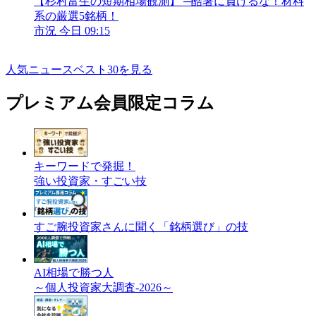
【杉村富生の短期相場観測】 ─酷暑に負けるな！材料
系の厳選5銘柄！
市況
今日 09:15
人気ニュースベスト30を見る
プレミアム会員限定コラム
キーワードで発掘！
強い投資家・すごい技
すご腕投資家さんに聞く「銘柄選び」の技
AI相場で勝つ人
～個人投資家大調査-2026～