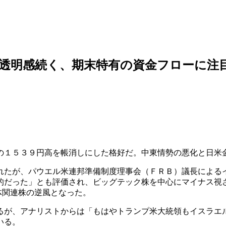
透明感続く、期末特有の資金フローに注
の１５３９円高を帳消しにした格好だ。中東情勢の悪化と日米
れたが、パウエル米連邦準備制度理事会（ＦＲＢ）議長による
的だった」とも評価され、ビッグテック株を中心にマイナス視
体関連株の逆風となった。
るが、アナリストからは「もはやトランプ米大統領もイスラエ
いる。