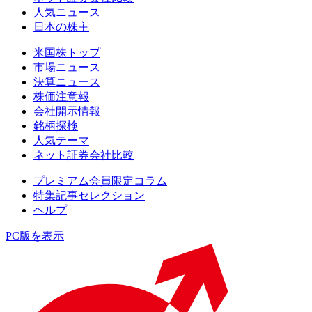
人気ニュース
日本の株主
米国株トップ
市場ニュース
決算ニュース
株価注意報
会社開示情報
銘柄探検
人気テーマ
ネット証券会社比較
プレミアム会員限定コラム
特集記事セレクション
ヘルプ
PC版を表示