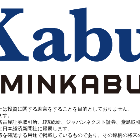
たは投資に関する助言をすることを目的としておりません。
ます。
PX総研、ジャパンネクスト証券、堂島取引所、China Investment 
は日本経済新聞社に帰属します。
移を確認する用途で掲載しているものであり、その銘柄の将来