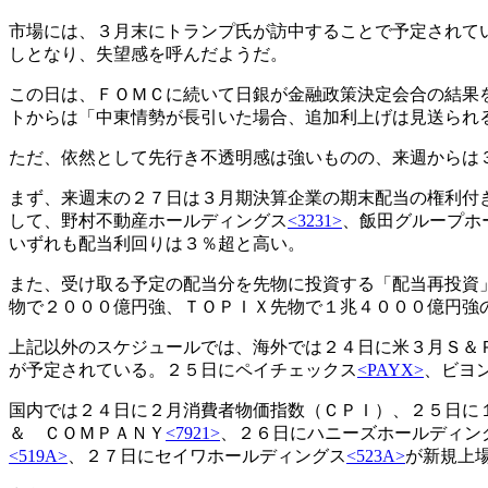
市場には、３月末にトランプ氏が訪中することで予定されて
しとなり、失望感を呼んだようだ。
この日は、ＦＯＭＣに続いて日銀が金融政策決定会合の結果
トからは「中東情勢が長引いた場合、追加利上げは見送られ
ただ、依然として先行き不透明感は強いものの、来週からは
まず、来週末の２７日は３月期決算企業の期末配当の権利付
して、野村不動産ホールディングス
<3231>
、飯田グループホ
いずれも配当利回りは３％超と高い。
また、受け取る予定の配当分を先物に投資する「配当再投資
物で２０００億円強、ＴＯＰＩＸ先物で１兆４０００億円
上記以外のスケジュールでは、海外では２４日に米３月Ｓ＆
が予定されている。２５日にペイチェックス
<PAYX>
、ビヨ
国内では２４日に２月消費者物価指数（ＣＰＩ）、２５日に
＆ ＣＯＭＰＡＮＹ
<7921>
、２６日にハニーズホールディン
<519A>
、２７日にセイワホールディングス
<523A>
が新規上