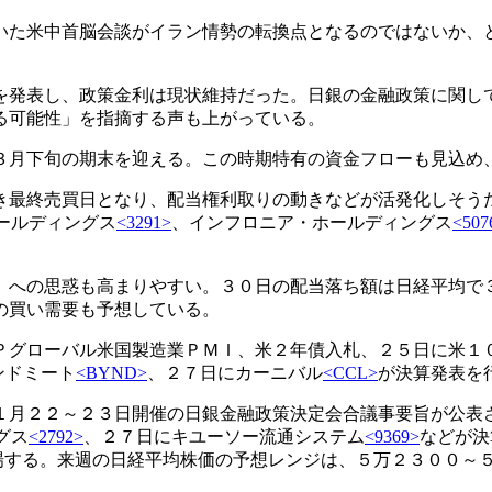
いた米中首脳会談がイラン情勢の転換点となるのではないか、
を発表し、政策金利は現状維持だった。日銀の金融政策に関し
る可能性」を指摘する声も上がっている。
３月下旬の期末を迎える。この時期特有の資金フローも見込め
き最終売買日となり、配当権利取りの動きなどが活発化しそう
ールディングス
<3291>
、インフロニア・ホールディングス
<507
」への思惑も高まりやすい。３０日の配当落ち額は日経平均で
強の買い需要も予想している。
Ｐグローバル米国製造業ＰＭＩ、米２年債入札、２５日に米１
ンドミート
<BYND>
、２７日にカーニバル
<CCL>
が決算発表を
１月２２～２３日開催の日銀金融政策決定会合議事要旨が公表
グス
<2792>
、２７日にキユーソー流通システム
<9369>
などが決
場する。来週の日経平均株価の予想レンジは、５万２３００～