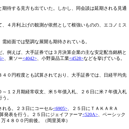
と期待する見方も出ていた。しかし、同会談は延期される見通
て、４月利上げの観測が依然として根強いものの、エコノミス
、需給面では堅調な展開も期待されている。
だ。例えば、大手証券では３月決算企業の主な安定配当銘柄と
6>
、東ソー
<4042>
、小野薬品工業
<4528>
などを挙げている。
３４０円程度とも試算されており、大手証券では、日経平均先
０～１２月期経常収支、米５年債入札、２６日に米７年債入札
行う。
される。２３日にコーセル
<6905>
、２５日にＴＡＫＡＲＡ
算発表を行う。２５日にジェイファーマ
<520A>
、ベーシック
５万４８００円前後。（岡里英幸）