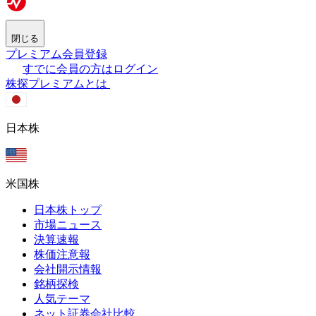
閉じる
プレミアム会員登録
すでに会員の方はログイン
株探プレミアムとは
日本株
米国株
日本株トップ
市場ニュース
決算速報
株価注意報
会社開示情報
銘柄探検
人気テーマ
ネット証券会社比較