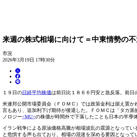
来週の株式相場に向けて＝中東情勢の不
市況
2026年3月19日 17時30分
１９日の
日経平均株価
は前日比１８６６円安と急反落。前日
米連邦公開市場委員会（ＦＯＭＣ）では政策金利は据え置か
言もあり、追加利下げ期待が後退した。ＦＯＭＣは「タカ派
ノロジー
<MU>
の株価が時間外で下落したことも日本の半導
イラン戦争による原油価格高騰が相場波乱の震源となってい
と危惧する声も出ており、相場の混迷を深める要因となって