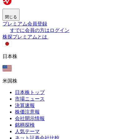
閉じる
プレミアム会員登録
すでに会員の方はログイン
株探プレミアムとは
日本株
米国株
日本株トップ
市場ニュース
決算速報
株価注意報
会社開示情報
銘柄探検
人気テーマ
ネット証券会社比較