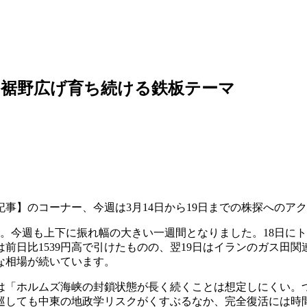
も裾野広げ育ち続ける鉄板テーマ
事】のコーナー、今週は3月14日から19日までの株探へのア
週続落。今週も上下に振れ幅の大きい一週間となりました。18日
前日比1539円高で引けたものの、翌19日はイランのガス田
な相場が続いています。
は「ホルムズ海峡の封鎖状態が長く続くことは想定しにくい。
巡しても中東の地政学リスクがくすぶるなか、完全復活には時