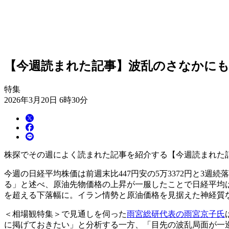
【今週読まれた記事】波乱のさなかに
特集
2026年3月20日 6時30分
株探でその週によく読まれた記事を紹介する【今週読まれた記
今週の日経平均株価は前週末比447円安の5万3372円と3
る」と述べ、原油先物価格の上昇が一服したことで日経平均は
を超える下落幅に。イラン情勢と原油価格を見据えた神経質
＜相場観特集＞で見通しを伺った
雨宮総研代表の雨宮京子氏
に掲げておきたい」と分析する一方、「目先の波乱局面が一