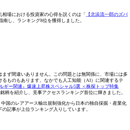
乱相場における投資家の心得を説くのは「
【北浜流一郎のズバ
指南し、ランキング8位を獲得しました。
はまず間違いありません。この問題とは無関係に、市場には多
るものもあります。なかでも人工知能（AI）に関連するテ
ルギー関連』爆速上昇株スペシャル5選 ＜株探トップ特集
5銘柄を紹介し、見事アクセスランキング首位に輝きました。
。中国のレアアース輸出規制強化から日本の独自採掘・産業化
下の記事が上位ランキング入りしています。