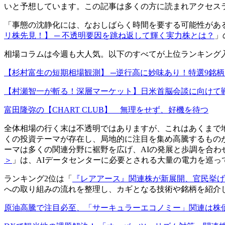
いと予想しています。この記事は多くの方に読まれアクセス
「事態の沈静化には、なおしばらく時間を要する可能性があ
リ株先見！】 ─ 不透明要因を跳ね返して輝く実力株とは？
」
相場コラムは今週も大人気。以下のすべてが上位ランキング
【杉村富生の短期相場観測】 ─逆行高に妙味あり！特選9銘柄
【村瀬智一が斬る！深層マーケット】日米首脳会談に向けて
富田隆弥の【CHART CLUB】 無理をせず、好機を待つ
全体相場の行く末は不透明ではありますが、これはあくまで
くの投資テーマが存在し、局地的に注目を集め高騰するもの
ーマは多くの関連分野に裾野を広げ、AIの発展と歩調を合わ
＞
」は、AIデータセンターに必要とされる大量の電力を巡
ランキング2位は「
『レアアース』関連株が新展開、官民挙げ
への取り組みの流れを整理し、カギとなる技術や銘柄を紹介
原油高騰で注目必至、「サーキュラーエコノミー」関連は株