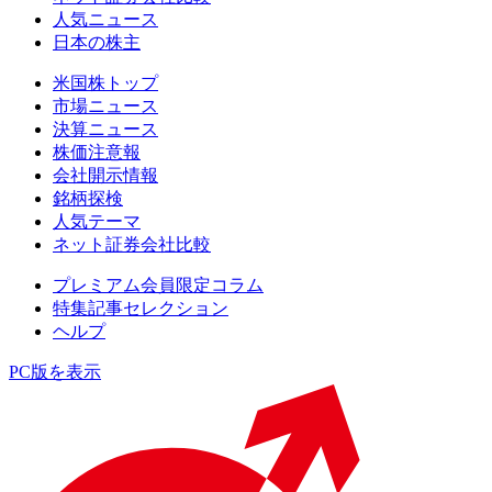
人気ニュース
日本の株主
米国株トップ
市場ニュース
決算ニュース
株価注意報
会社開示情報
銘柄探検
人気テーマ
ネット証券会社比較
プレミアム会員限定コラム
特集記事セレクション
ヘルプ
PC版を表示