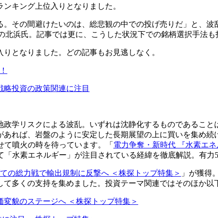
ランキング上位入りとなりました。
る。その間避けたいのは、総悲観の中での投げ売りだ」と、波
の北浜氏。記事では更に、こうした状況下での銘柄選択手法も
入りとなりました。どの記事もお見逃しなく。
！
戦略投資の政策関連に注目
地政学リスクによる波乱。いずれは沈静化するものであること
があれば、岩盤のように安定した長期展望の上に買いを集め続け
せて噴火の時を待っています。「
電力争奪・新時代 『水素エネ
って「水素エネルギー」が注目されている経緯を徹底解説。有力
ての総力戦で輸出規制に反撃へ ＜株探トップ特集＞
」が獲得
して多くの支持を集めました。投資テーマ関連ではそのほか以
価変貌のステージへ ＜株探トップ特集＞