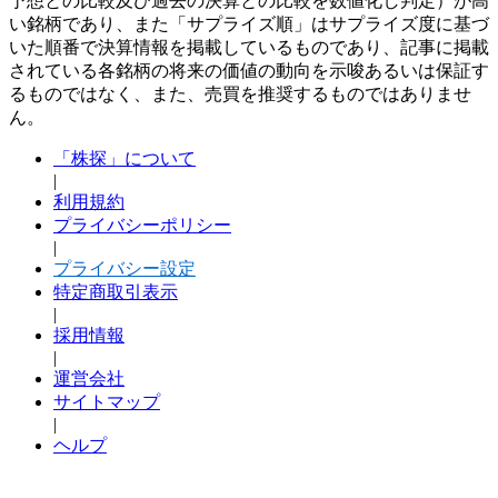
予想との比較及び過去の決算との比較を数値化し判定）が高
い銘柄であり、また「サプライズ順」はサプライズ度に基づ
いた順番で決算情報を掲載しているものであり、記事に掲載
されている各銘柄の将来の価値の動向を示唆あるいは保証す
るものではなく、また、売買を推奨するものではありませ
ん。
「株探」について
|
利用規約
プライバシーポリシー
|
プライバシー設定
特定商取引表示
|
採用情報
|
運営会社
サイトマップ
|
ヘルプ