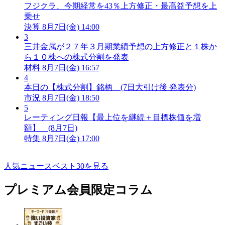
フジクラ、今期経常を43％上方修正・最高益予想を上
乗せ
決算
8月7日(金) 14:00
3
三井金属が２７年３月期業績予想の上方修正と１株か
ら１０株への株式分割を発表
材料
8月7日(金) 16:57
4
本日の【株式分割】銘柄 (7日大引け後 発表分)
市況
8月7日(金) 18:50
5
レーティング日報【最上位を継続＋目標株価を増
額】 (8月7日)
特集
8月7日(金) 17:00
人気ニュースベスト30を見る
プレミアム会員限定コラム