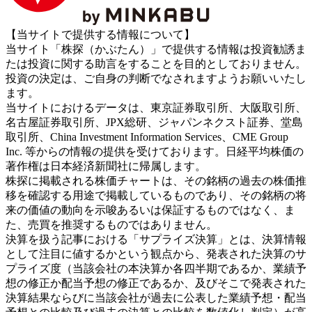
【当サイトで提供する情報について】
当サイト「株探（かぶたん）」で提供する情報は投資勧誘ま
たは投資に関する助言をすることを目的としておりません。
投資の決定は、ご自身の判断でなされますようお願いいたし
ます。
当サイトにおけるデータは、東京証券取引所、大阪取引所、
名古屋証券取引所、JPX総研、ジャパンネクスト証券、堂島
取引所、China Investment Information Services、CME Group
Inc. 等からの情報の提供を受けております。日経平均株価の
著作権は日本経済新聞社に帰属します。
株探に掲載される株価チャートは、その銘柄の過去の株価推
移を確認する用途で掲載しているものであり、その銘柄の将
来の価値の動向を示唆あるいは保証するものではなく、ま
た、売買を推奨するものではありません。
決算を扱う記事における「サプライズ決算」とは、決算情報
として注目に値するかという観点から、発表された決算のサ
プライズ度（当該会社の本決算か各四半期であるか、業績予
想の修正か配当予想の修正であるか、及びそこで発表された
決算結果ならびに当該会社が過去に公表した業績予想・配当