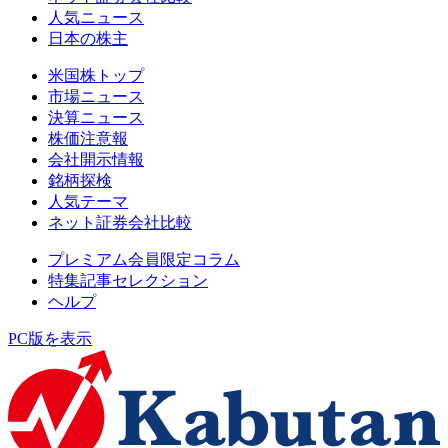
人気ニュース
日本の株主
米国株トップ
市場ニュース
決算ニュース
株価注意報
会社開示情報
銘柄探検
人気テーマ
ネット証券会社比較
プレミアム会員限定コラム
特集記事セレクション
ヘルプ
PC版を表示