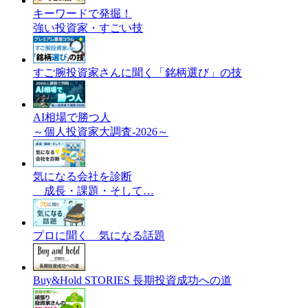
キーワードで発掘！
強い投資家・すごい技
すご腕投資家さんに聞く「銘柄選び」の技
AI相場で勝つ人
～個人投資家大調査-2026～
気になる会社を診断
成長・課題・そして…
プロに聞く 気になる話題
Buy&Hold STORIES 長期投資成功への道