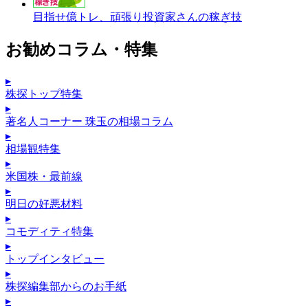
目指せ億トレ、頑張り投資家さんの稼ぎ技
お勧めコラム・特集
▸
株探トップ特集
▸
著名人コーナー 珠玉の相場コラム
▸
相場観特集
▸
米国株・最前線
▸
明日の好悪材料
▸
コモディティ特集
▸
トップインタビュー
▸
株探編集部からのお手紙
▸