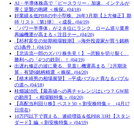
AI・半導体株高で「ピースラリー」加速、インテルが
導く逆襲の咆哮 ＜株探.. (04/18)
好業績＆低PBRの中小型株、26年3月期【上方修正】期
待 リスト〔第1弾〕 ＜成長.. (04/19)
「パワー半導体」が２８位にランク、ローム巡り業界
再編機運が高まる＜注目テー.. (04/20)
【杉村富生の短期相場観測】 ─海外投資家が買う銘柄
の3条件！ (04/19)
【北浜流一郎のズバリ株先見！】 ─悲観を切り裂く、
勝利への「4つの鉄則」！ (04/19)
出遅れ修正の波に乗る、見直し機運高まる「2月期決
算」有望6銘柄精選 ＜株探.. (04/20)
【植木靖男の相場展望】 ─平成バブルと異なるバブル
の道へ (04/18)
桂畑誠治氏【最高値への再チャレンジはいつ？ GW前
の勘所】 ＜相場観特集＞ (04/20)
【高配当利回り株】ベスト50 ＜割安株特集＞ (4月17
日現在)
10万円以下で買える、連続増益＆低PBR 33社【スタン
ダード】編 ＜割安株特集＞ (04/19)