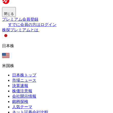
閉じる
プレミアム会員登録
すでに会員の方はログイン
株探プレミアムとは
日本株
米国株
日本株トップ
市場ニュース
決算速報
株価注意報
会社開示情報
銘柄探検
人気テーマ
ネット証券会社比較