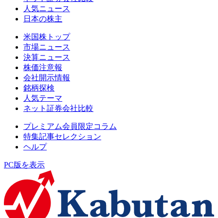
人気ニュース
日本の株主
米国株トップ
市場ニュース
決算ニュース
株価注意報
会社開示情報
銘柄探検
人気テーマ
ネット証券会社比較
プレミアム会員限定コラム
特集記事セレクション
ヘルプ
PC版を表示