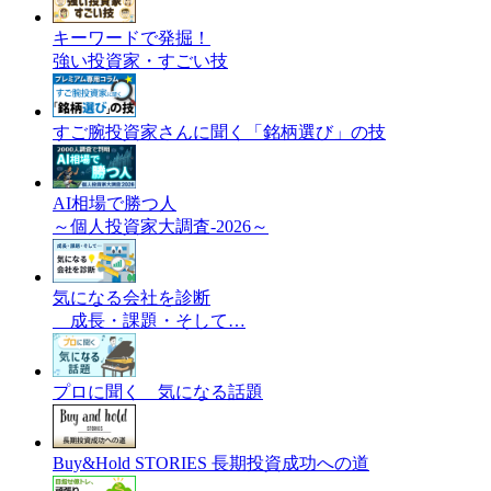
キーワードで発掘！
強い投資家・すごい技
すご腕投資家さんに聞く「銘柄選び」の技
AI相場で勝つ人
～個人投資家大調査-2026～
気になる会社を診断
成長・課題・そして…
プロに聞く 気になる話題
Buy&Hold STORIES 長期投資成功への道