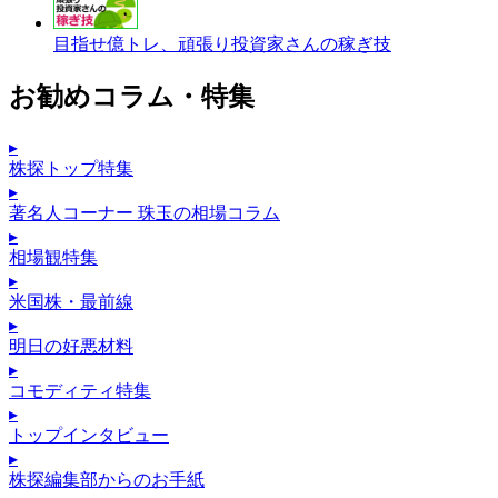
目指せ億トレ、頑張り投資家さんの稼ぎ技
お勧めコラム・特集
▸
株探トップ特集
▸
著名人コーナー 珠玉の相場コラム
▸
相場観特集
▸
米国株・最前線
▸
明日の好悪材料
▸
コモディティ特集
▸
トップインタビュー
▸
株探編集部からのお手紙