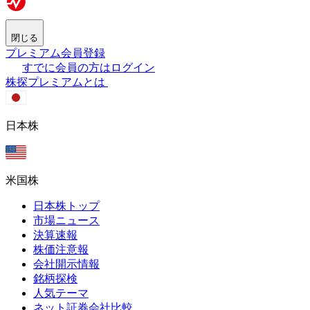
閉じる
プレミアム会員登録
すでに会員の方はログイン
株探プレミアムとは
日本株
米国株
日本株トップ
市場ニュース
決算速報
株価注意報
会社開示情報
銘柄探検
人気テーマ
ネット証券会社比較