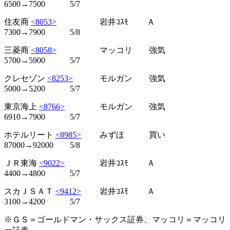
6500→7500 5/7
住友商
<8053>
岩井ｺｽﾓ Ａ
7300→7900 5/8
三菱商
<8058>
マッコリ 強気
5700→5900 5/7
クレセゾン
<8253>
モルガン 強気
5000→5200 5/7
東京海上
<8766>
モルガン 強気
6910→7900 5/7
ホテルリート
<8985>
みずほ 買い
87000→92000 5/8
ＪＲ東海
<9022>
岩井ｺｽﾓ Ａ
4400→4800 5/7
スカＪＳＡＴ
<9412>
岩井ｺｽﾓ Ａ
3100→4200 5/7
※ＧＳ＝ゴールドマン・サックス証券、マッコリ＝マッコリ