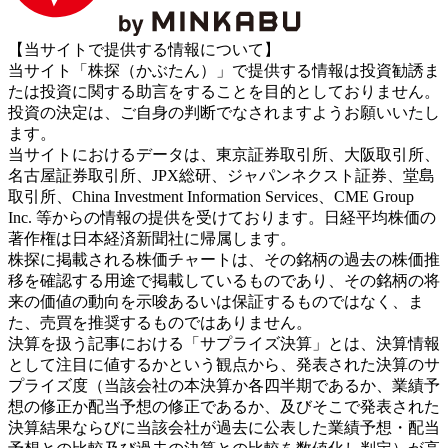
【当サイトで提供する情報について】
当サイト「株探（かぶたん）」で提供する情報は投資勧誘ま
たは投資に関する助言をすることを目的としておりません。
投資の決定は、ご自身の判断でなされますようお願いいたし
ます。
当サイトにおけるデータは、東京証券取引所、大阪取引所、
名古屋証券取引所、JPX総研、ジャパンネクスト証券、堂島
取引所、China Investment Information Services、CME Group
Inc. 等からの情報の提供を受けております。日経平均株価の
著作権は日本経済新聞社に帰属します。
株探に掲載される株価チャートは、その銘柄の過去の株価推
移を確認する用途で掲載しているものであり、その銘柄の将
来の価値の動向を示唆あるいは保証するものではなく、ま
た、売買を推奨するものではありません。
決算を扱う記事における「サプライズ決算」とは、決算情報
として注目に値するかという観点から、発表された決算のサ
プライズ度（当該会社の本決算か各四半期であるか、業績予
想の修正か配当予想の修正であるか、及びそこで発表された
決算結果ならびに当該会社が過去に公表した業績予想・配当