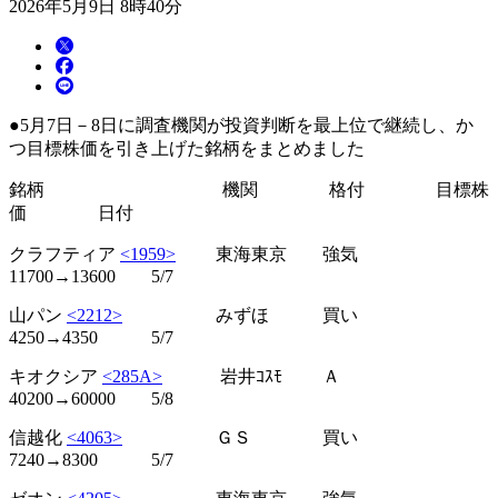
2026年5月9日 8時40分
●5月7日－8日に調査機関が投資判断を最上位で継続し、か
つ目標株価を引き上げた銘柄をまとめました
銘柄 機関 格付 目標株
価 日付
クラフティア
<1959>
東海東京 強気
11700→13600 5/7
山パン
<2212>
みずほ 買い
4250→4350 5/7
キオクシア
<285A>
岩井ｺｽﾓ Ａ
40200→60000 5/8
信越化
<4063>
ＧＳ 買い
7240→8300 5/7