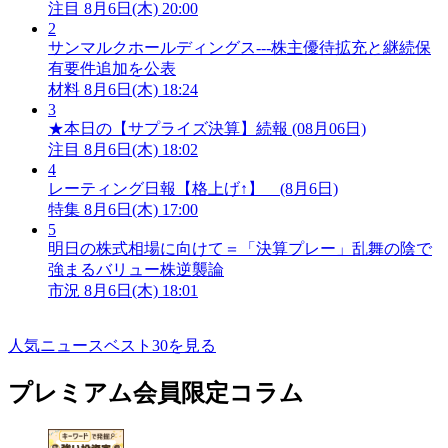
注目
8月6日(木) 20:00
2
サンマルクホールディングス---株主優待拡充と継続保
有要件追加を公表
材料
8月6日(木) 18:24
3
★本日の【サプライズ決算】続報 (08月06日)
注目
8月6日(木) 18:02
4
レーティング日報【格上げ↑】 (8月6日)
特集
8月6日(木) 17:00
5
明日の株式相場に向けて＝「決算プレー」乱舞の陰で
強まるバリュー株逆襲論
市況
8月6日(木) 18:01
人気ニュースベスト30を見る
プレミアム会員限定コラム