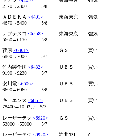
ゼオン
<4205>
東海東京 強気
2170→2360 5/8
ＡＤＥＫＡ
<4401>
東海東京 強気
4670→5490 5/8
ナブテスコ
<6268>
東海東京 強気
5660→6150 5/8
荏原
<6361>
ＧＳ 買い
6800→7000 5/7
竹内製作所
<6432>
ＵＢＳ 買い
9190→9230 5/7
安川電
<6506>
ＵＢＳ 買い
6690→6960 5/8
キーエンス
<6861>
ＵＢＳ 買い
78400→10.02万 5/7
レーザーテク
<6920>
ＧＳ 買い
53000→55000 5/7
レーザーテク
<6920>
岩井ｺｽﾓ Ａ