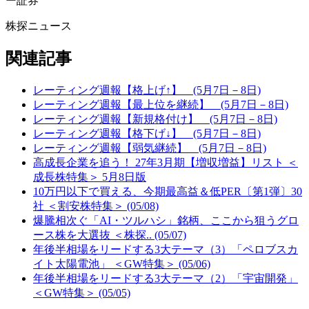
ー証券
株探ニュース
関連記事
レーティング週報【格上げ↑】 (5月7日－8日)
レーティング週報【最上位を継続】 (5月7日－8日)
レーティング週報【新規格付け】 (5月7日－8日)
レーティング週報【格下げ↓】 (5月7日－8日)
レーティング週報【弱気継続】 (5月7日－8日)
高成長企業を追う！ 27年3月期【増収増益】リスト ＜
成長株特集＞ 5月8日版
10万円以下で買える、今期最高益＆低PER〔第1弾〕30
社 ＜割安株特集＞ (05/08)
爆騰相次ぐ「AI・ツルハシ」銘柄、ここから狙うグロ
ース株を大選抜 ＜株探.. (05/07)
年後半相場をリードする3大テーマ（3）「ペロブスカ
イト太陽電池」 ＜GW特集＞ (05/06)
年後半相場をリードする3大テーマ（2）「宇宙開発」
＜GW特集＞ (05/05)