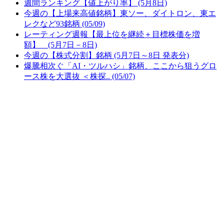
週間ランキング【値上がり率】 (5月8日)
今週の【上場来高値銘柄】東ソー、ダイトロン、東エ
レクなど93銘柄 (05/09)
レーティング週報【最上位を継続＋目標株価を増
額】 (5月7日－8日)
今週の【株式分割】銘柄 (5月7日～8日 発表分)
爆騰相次ぐ「AI・ツルハシ」銘柄、ここから狙うグロ
ース株を大選抜 ＜株探.. (05/07)