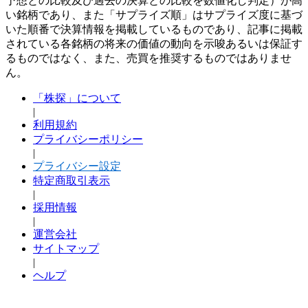
予想との比較及び過去の決算との比較を数値化し判定）が高
い銘柄であり、また「サプライズ順」はサプライズ度に基づ
いた順番で決算情報を掲載しているものであり、記事に掲載
されている各銘柄の将来の価値の動向を示唆あるいは保証す
るものではなく、また、売買を推奨するものではありませ
ん。
「株探」について
|
利用規約
プライバシーポリシー
|
プライバシー設定
特定商取引表示
|
採用情報
|
運営会社
サイトマップ
|
ヘルプ