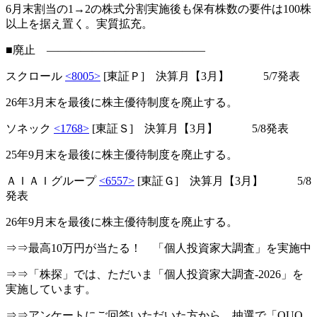
6月末割当の1→2の株式分割実施後も保有株数の要件は100株
以上を据え置く。実質拡充。
■廃止 ――――――――――――――
スクロール
<8005>
[東証Ｐ] 決算月【3月】 5/7発表
26年3月末を最後に株主優待制度を廃止する。
ソネック
<1768>
[東証Ｓ] 決算月【3月】 5/8発表
25年9月末を最後に株主優待制度を廃止する。
ＡＩＡＩグループ
<6557>
[東証Ｇ] 決算月【3月】 5/8
発表
26年9月末を最後に株主優待制度を廃止する。
⇒⇒最高10万円が当たる！ 「個人投資家大調査」を実施中
⇒⇒「株探」では、ただいま「個人投資家大調査-2026」を
実施しています。
⇒⇒アンケートにご回答いただいた方から、抽選で「QUO