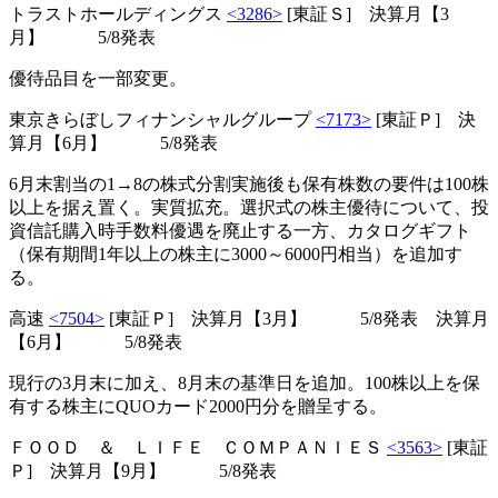
トラストホールディングス
<3286>
[東証Ｓ] 決算月【3
月】 5/8発表
優待品目を一部変更。
東京きらぼしフィナンシャルグループ
<7173>
[東証Ｐ] 決
算月【6月】 5/8発表
6月末割当の1→8の株式分割実施後も保有株数の要件は100株
以上を据え置く。実質拡充。選択式の株主優待について、投
資信託購入時手数料優遇を廃止する一方、カタログギフト
（保有期間1年以上の株主に3000～6000円相当）を追加す
る。
高速
<7504>
[東証Ｐ] 決算月【3月】 5/8発表 決算月
【6月】 5/8発表
現行の3月末に加え、8月末の基準日を追加。100株以上を保
有する株主にQUOカード2000円分を贈呈する。
ＦＯＯＤ ＆ ＬＩＦＥ ＣＯＭＰＡＮＩＥＳ
<3563>
[東証
Ｐ] 決算月【9月】 5/8発表