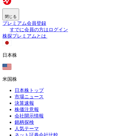
閉じる
プレミアム会員登録
すでに会員の方はログイン
株探プレミアムとは
日本株
米国株
日本株トップ
市場ニュース
決算速報
株価注意報
会社開示情報
銘柄探検
人気テーマ
ネット証券会社比較