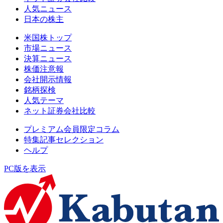
人気ニュース
日本の株主
米国株トップ
市場ニュース
決算ニュース
株価注意報
会社開示情報
銘柄探検
人気テーマ
ネット証券会社比較
プレミアム会員限定コラム
特集記事セレクション
ヘルプ
PC版を表示