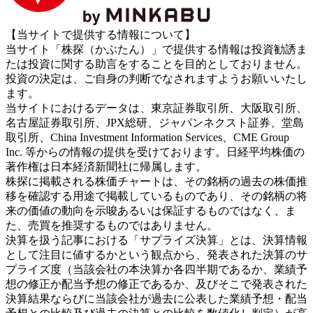
【当サイトで提供する情報について】
当サイト「株探（かぶたん）」で提供する情報は投資勧誘ま
たは投資に関する助言をすることを目的としておりません。
投資の決定は、ご自身の判断でなされますようお願いいたし
ます。
当サイトにおけるデータは、東京証券取引所、大阪取引所、
名古屋証券取引所、JPX総研、ジャパンネクスト証券、堂島
取引所、China Investment Information Services、CME Group
Inc. 等からの情報の提供を受けております。日経平均株価の
著作権は日本経済新聞社に帰属します。
株探に掲載される株価チャートは、その銘柄の過去の株価推
移を確認する用途で掲載しているものであり、その銘柄の将
来の価値の動向を示唆あるいは保証するものではなく、ま
た、売買を推奨するものではありません。
決算を扱う記事における「サプライズ決算」とは、決算情報
として注目に値するかという観点から、発表された決算のサ
プライズ度（当該会社の本決算か各四半期であるか、業績予
想の修正か配当予想の修正であるか、及びそこで発表された
決算結果ならびに当該会社が過去に公表した業績予想・配当