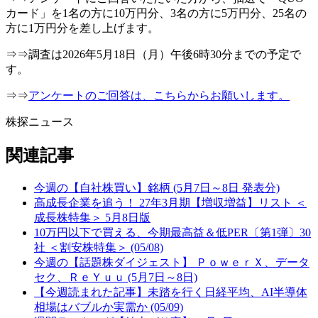
カード」を1名の方に10万円分、3名の方に5万円分、25名の
方に1万円分を差し上げます。
⇒⇒調査は2026年5月18日（月）午後6時30分までの予定で
す。
⇒⇒
アンケートのご回答は、こちらからお願いします。
株探ニュース
関連記事
今週の【自社株買い】銘柄 (5月7日～8日 発表分)
高成長企業を追う！ 27年3月期【増収増益】リスト ＜
成長株特集＞ 5月8日版
10万円以下で買える、今期最高益＆低PER〔第1弾〕30
社 ＜割安株特集＞ (05/08)
今週の【話題株ダイジェスト】 ＰｏｗｅｒＸ、データ
セク、ＲｅＹｕｕ (5月7日～8日)
【今週読まれた記事】未踏を行く日経平均、AI半導体
相場はバブルか実需か (05/09)