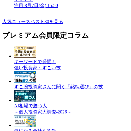
注目
8月7日(金) 15:50
人気ニュースベスト30を見る
プレミアム会員限定コラム
キーワードで発掘！
強い投資家・すごい技
すご腕投資家さんに聞く「銘柄選び」の技
AI相場で勝つ人
～個人投資家大調査-2026～
気になる会社を診断