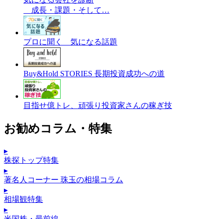
成長・課題・そして…
プロに聞く 気になる話題
Buy&Hold STORIES 長期投資成功への道
目指せ億トレ、頑張り投資家さんの稼ぎ技
お勧めコラム・特集
▸
株探トップ特集
▸
著名人コーナー 珠玉の相場コラム
▸
相場観特集
▸
米国株・最前線