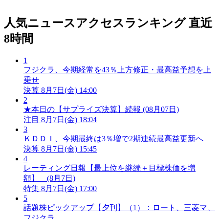
人気ニュースアクセスランキング
直近
8時間
1
フジクラ、今期経常を43％上方修正・最高益予想を上
乗せ
決算
8月7日(金) 14:00
2
★本日の【サプライズ決算】続報 (08月07日)
注目
8月7日(金) 18:04
3
ＫＤＤＩ、今期最終は3％増で2期連続最高益更新へ
決算
8月7日(金) 15:45
4
レーティング日報【最上位を継続＋目標株価を増
額】 (8月7日)
特集
8月7日(金) 17:00
5
話題株ピックアップ【夕刊】（1）：ロート、三菱マ、
フジクラ