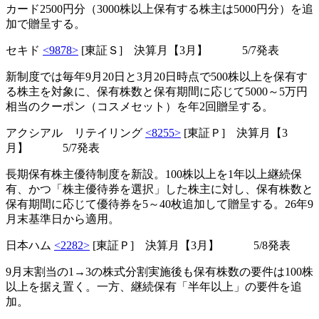
カード2500円分（3000株以上保有する株主は5000円分）を追
加で贈呈する。
セキド
<9878>
[東証Ｓ] 決算月【3月】 5/7発表
新制度では毎年9月20日と3月20日時点で500株以上を保有す
る株主を対象に、保有株数と保有期間に応じて5000～5万円
相当のクーポン（コスメセット）を年2回贈呈する。
アクシアル リテイリング
<8255>
[東証Ｐ] 決算月【3
月】 5/7発表
長期保有株主優待制度を新設。100株以上を1年以上継続保
有、かつ「株主優待券を選択」した株主に対し、保有株数と
保有期間に応じて優待券を5～40枚追加して贈呈する。26年9
月末基準日から適用。
日本ハム
<2282>
[東証Ｐ] 決算月【3月】 5/8発表
9月末割当の1→3の株式分割実施後も保有株数の要件は100株
以上を据え置く。一方、継続保有「半年以上」の要件を追
加。