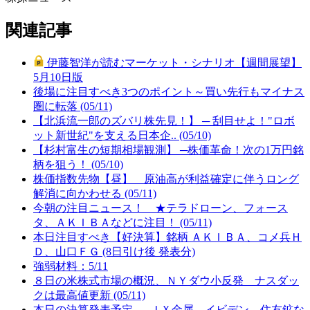
関連記事
伊藤智洋が読むマーケット・シナリオ【週間展望】
5月10日版
後場に注目すべき3つのポイント～買い先行もマイナス
圏に転落 (05/11)
【北浜流一郎のズバリ株先見！】 ─ 刮目せよ！"ロボ
ット新世紀"を支える日本企.. (05/10)
【杉村富生の短期相場観測】 ─株価革命！次の1万円銘
柄を狙う！ (05/10)
株価指数先物【昼】 原油高が利益確定に伴うロング
解消に向かわせる (05/11)
今朝の注目ニュース！ ★テラドローン、フォース
タ、ＡＫＩＢＡなどに注目！ (05/11)
本日注目すべき【好決算】銘柄 ＡＫＩＢＡ、コメ兵Ｈ
Ｄ、山口ＦＧ (8日引け後 発表分)
強弱材料：5/11
８日の米株式市場の概況、ＮＹダウ小反発 ナスダッ
クは最高値更新 (05/11)
本日の決算発表予定 … ＪＸ金属、イビデン、住友鉱な