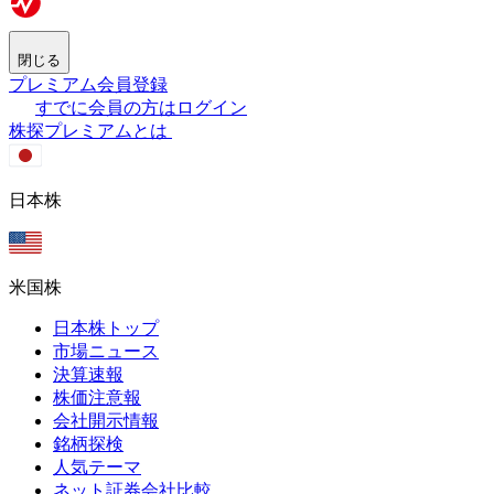
閉じる
プレミアム会員登録
すでに会員の方はログイン
株探プレミアムとは
日本株
米国株
日本株トップ
市場ニュース
決算速報
株価注意報
会社開示情報
銘柄探検
人気テーマ
ネット証券会社比較