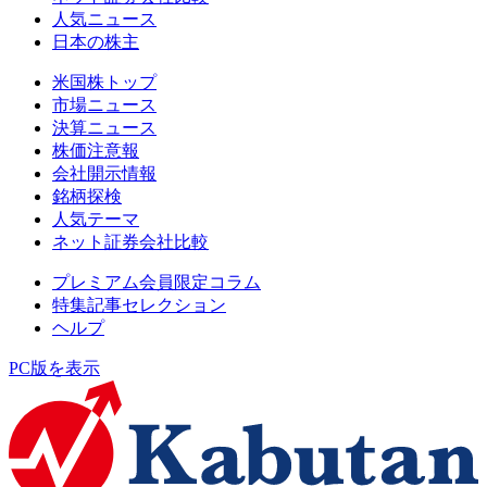
人気ニュース
日本の株主
米国株トップ
市場ニュース
決算ニュース
株価注意報
会社開示情報
銘柄探検
人気テーマ
ネット証券会社比較
プレミアム会員限定コラム
特集記事セレクション
ヘルプ
PC版を表示