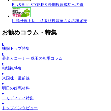
Buy&Hold STORIES 長期投資成功への道
目指せ億トレ、頑張り投資家さんの稼ぎ技
お勧めコラム・特集
▸
株探トップ特集
▸
著名人コーナー 珠玉の相場コラム
▸
相場観特集
▸
米国株・最前線
▸
明日の好悪材料
▸
コモディティ特集
▸
トップインタビュー