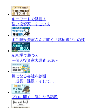
キーワードで発掘！
強い投資家・すごい技
すご腕投資家さんに聞く「銘柄選び」の技
AI相場で勝つ人
～個人投資家大調査-2026～
気になる会社を診断
成長・課題・そして…
プロに聞く 気になる話題