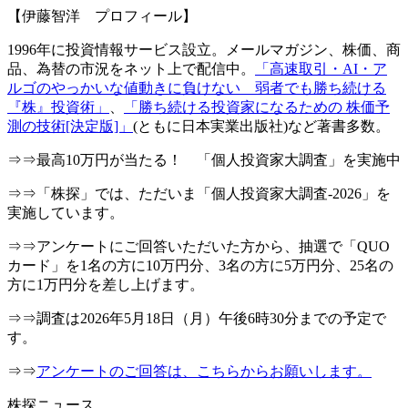
【伊藤智洋 プロフィール】
1996年に投資情報サービス設立。メールマガジン、株価、商
品、為替の市況をネット上で配信中。
「高速取引・AI・ア
ルゴのやっかいな値動きに負けない 弱者でも勝ち続ける
『株』投資術」
、
「勝ち続ける投資家になるための 株価予
測の技術[決定版]」
(ともに日本実業出版社)など著書多数。
⇒⇒最高10万円が当たる！ 「個人投資家大調査」を実施中
⇒⇒「株探」では、ただいま「個人投資家大調査-2026」を
実施しています。
⇒⇒アンケートにご回答いただいた方から、抽選で「QUO
カード」を1名の方に10万円分、3名の方に5万円分、25名の
方に1万円分を差し上げます。
⇒⇒調査は2026年5月18日（月）午後6時30分までの予定で
す。
⇒⇒
アンケートのご回答は、こちらからお願いします。
株探ニュース