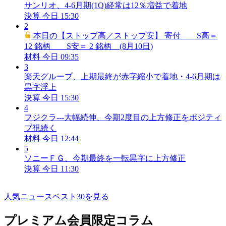
サンリオ、4-6月期(1Q)経常は12％増益で着地
決算
今日 15:30
2
本日の【ストップ高／ストップ安】 寄付 S高＝
12 銘柄 S安＝ 2 銘柄 (8月10日)
材料
今日 09:35
3
楽天グループ、上期最終が赤字縮小で着地・4-6月期は
黒字浮上
決算
今日 15:30
4
フジクラ---大幅続伸、今期2度目の上方修正をポジティ
ブ視続く
材料
今日 12:44
5
ソニーＦＧ、今期最終を一転黒字に上方修正
決算
今日 11:30
人気ニュースベスト30を見る
プレミアム会員限定コラム