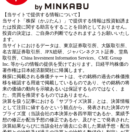
【当サイトで提供する情報について】
当サイト「株探（かぶたん）」で提供する情報は投資勧誘ま
たは投資に関する助言をすることを目的としておりません。
投資の決定は、ご自身の判断でなされますようお願いいたし
ます。
当サイトにおけるデータは、東京証券取引所、大阪取引所、
名古屋証券取引所、JPX総研、ジャパンネクスト証券、堂島
取引所、China Investment Information Services、CME Group
Inc. 等からの情報の提供を受けております。日経平均株価の
著作権は日本経済新聞社に帰属します。
株探に掲載される株価チャートは、その銘柄の過去の株価推
移を確認する用途で掲載しているものであり、その銘柄の将
来の価値の動向を示唆あるいは保証するものではなく、ま
た、売買を推奨するものではありません。
決算を扱う記事における「サプライズ決算」とは、決算情報
として注目に値するかという観点から、発表された決算のサ
プライズ度（当該会社の本決算か各四半期であるか、業績予
想の修正か配当予想の修正であるか、及びそこで発表された
決算結果ならびに当該会社が過去に公表した業績予想・配当