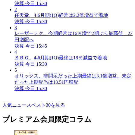
決算
今日 15:30
2
任天堂、4-6月期(1Q)経常は2.2倍増益で着地
決算
今日 15:30
3
レーザーテク、今期経常は16％増で2期ぶり最高益、22
円増配へ
決算
今日 15:45
4
ＳＢＧ、4-6月期(1Q)最終は18％減益で着地
決算
今日 15:30
5
オリックス、非開示だった上期最終は3.1倍増益、未定
だった上期配当は13.51円増配
決算
今日 15:30
人気ニュースベスト30を見る
プレミアム会員限定コラム