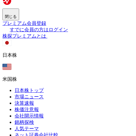
閉じる
プレミアム会員登録
すでに会員の方はログイン
株探プレミアムとは
日本株
米国株
日本株トップ
市場ニュース
決算速報
株価注意報
会社開示情報
銘柄探検
人気テーマ
ネット証券会社比較