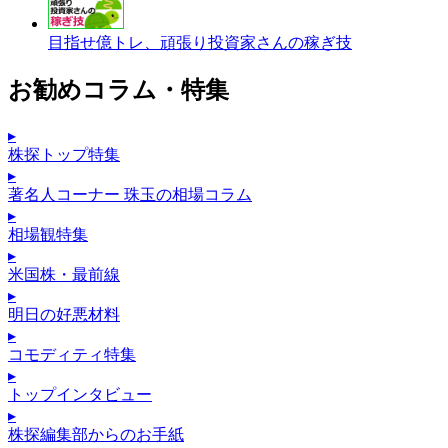
目指せ億トレ、頑張り投資家さんの稼ぎ技
お勧めコラム・特集
▸
株探トップ特集
▸
著名人コーナー 珠玉の相場コラム
▸
相場観特集
▸
米国株・最前線
▸
明日の好悪材料
▸
コモディティ特集
▸
トップインタビュー
▸
株探編集部からのお手紙