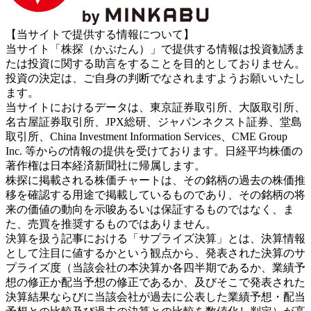
【当サイトで提供する情報について】
当サイト「株探（かぶたん）」で提供する情報は投資勧誘ま
たは投資に関する助言をすることを目的としておりません。
投資の決定は、ご自身の判断でなされますようお願いいたし
ます。
当サイトにおけるデータは、東京証券取引所、大阪取引所、
名古屋証券取引所、JPX総研、ジャパンネクスト証券、堂島
取引所、China Investment Information Services、CME Group
Inc. 等からの情報の提供を受けております。日経平均株価の
著作権は日本経済新聞社に帰属します。
株探に掲載される株価チャートは、その銘柄の過去の株価推
移を確認する用途で掲載しているものであり、その銘柄の将
来の価値の動向を示唆あるいは保証するものではなく、ま
た、売買を推奨するものではありません。
決算を扱う記事における「サプライズ決算」とは、決算情報
として注目に値するかという観点から、発表された決算のサ
プライズ度（当該会社の本決算か各四半期であるか、業績予
想の修正か配当予想の修正であるか、及びそこで発表された
決算結果ならびに当該会社が過去に公表した業績予想・配当