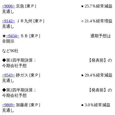
<9006>
京急 [東Ｐ] ● 25.7％経常減益
見通し
<9142>
ＪＲ九州 [東Ｐ] ○ 21.4％経常増益
見通し
★
<9434>
ＳＢ [東Ｐ] 通期予想は
非開示
など90社
◆第1四半期決算： 【発表前】の
今期会社予想
<9543>
静ガス [東Ｐ] ● 29.4％経常減益
見通し
◆第2四半期決算： 【発表前】の
今期会社予想
<9869>
加藤産 [東Ｐ] ● 3.0％経常減益
見通し