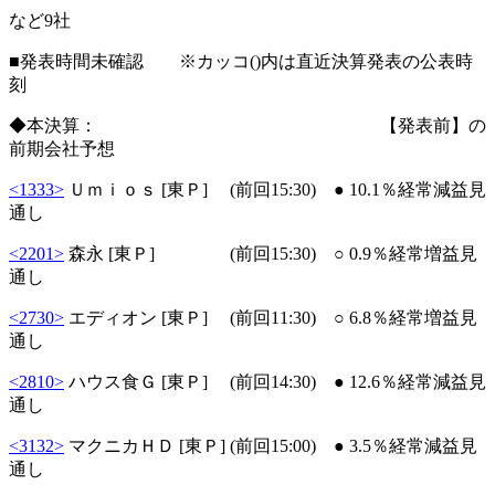
など9社
■発表時間未確認 ※カッコ()内は直近決算発表の公表時
刻
◆本決算： 【発表前】の
前期会社予想
<1333>
Ｕｍｉｏｓ [東Ｐ] (前回15:30) ● 10.1％経常減益見
通し
<2201>
森永 [東Ｐ] (前回15:30) ○ 0.9％経常増益見
通し
<2730>
エディオン [東Ｐ] (前回11:30) ○ 6.8％経常増益見
通し
<2810>
ハウス食Ｇ [東Ｐ] (前回14:30) ● 12.6％経常減益見
通し
<3132>
マクニカＨＤ [東Ｐ] (前回15:00) ● 3.5％経常減益見
通し