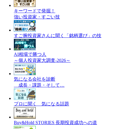
キーワードで発掘！
強い投資家・すごい技
すご腕投資家さんに聞く「銘柄選び」の技
AI相場で勝つ人
～個人投資家大調査-2026～
気になる会社を診断
成長・課題・そして…
プロに聞く 気になる話題
Buy&Hold STORIES 長期投資成功への道