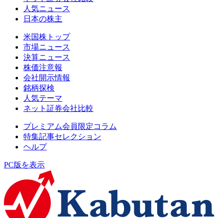
人気ニュース
日本の株主
米国株トップ
市場ニュース
決算ニュース
株価注意報
会社開示情報
銘柄探検
人気テーマ
ネット証券会社比較
プレミアム会員限定コラム
特集記事セレクション
ヘルプ
PC版を表示