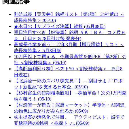
関連記事
利益成長【青天井】銘柄リスト〔第1弾〕 34社選出 ＜
成長株特集＞ (05/10)
★本日の【サプライズ決算】続報 (05月08日)
明日注目すべき【好決算】銘柄 ＡＫＩＢＡ、コメ兵Ｈ
Ｄ、山口ＦＧ (8日引け後 発表分)
高成長企業を追う！ 27年3月期【増収増益】リスト ＜
成長株特集＞ 5月8日版
10万円以下で買える、今期最高益＆低PER〔第2弾〕31
社 ＜割安株特集＞ (05/10)
【高配当利回り株】ベスト50 ＜割安株特集＞ (5月8
日現在)
【北浜流一郎のズバリ株先見！】 ─ 刮目せよ！"ロボ
ット新世紀"を支える日本企.. (05/10)
【杉村富生の短期相場観測】 ─株価革命！次の1万円銘
柄を狙う！ (05/10)
【村瀬智一が斬る！深層マーケット】半導体・AI関連
の物色に広がりがみられるか (05/09)
株主提案の活発化で注目、「アクティビスト」照準で
変貌期待の6銘柄 ＜株探トッ.. (05/09)