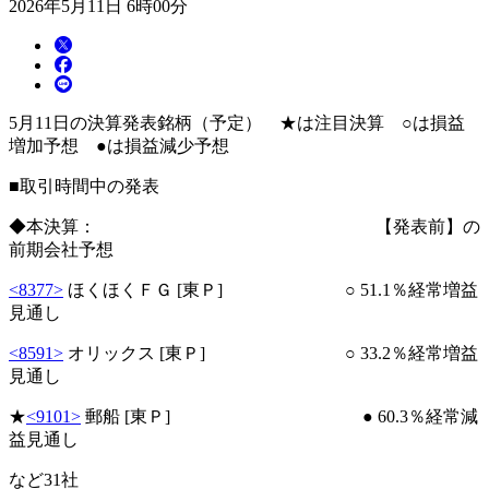
2026年5月11日 6時00分
5月11日の決算発表銘柄（予定） ★は注目決算 ○は損益
増加予想 ●は損益減少予想
■取引時間中の発表
◆本決算： 【発表前】の
前期会社予想
<8377>
ほくほくＦＧ [東Ｐ] ○ 51.1％経常増益
見通し
<8591>
オリックス [東Ｐ] ○ 33.2％経常増益
見通し
★
<9101>
郵船 [東Ｐ] ● 60.3％経常減
益見通し
など31社