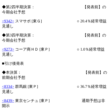
◆第2四半期決算： 【発表前】の
今期会社予想
<9342>
スマサポ [東Ｇ] ○ 20.4％経常増益
見通し
◆第3四半期決算： 【発表前】の
今期会社予想
<9273>
コーア商ＨＤ [東Ｐ] ○ 1.0％経常増益
見通し
■引け後発表
◆本決算： 【発表前】の
前期会社予想
<8334>
群馬銀 [東Ｐ] ○ 36.7％経常増益
見通し
<8439>
東京センチュ [東Ｐ] 通期予想は非
開示