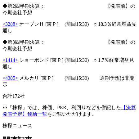
◆第2四半期決算： 【発表前】の
今期会社予想
<3288>
オープンＨ [東Ｐ] (前回15:30) ○ 18.3％経常増益見
通し
◆第3四半期決算： 【発表前】の
今期会社予想
<1414>
ショーボンド [東Ｐ] (前回15:30) ○ 1.7％経常増益見
通し
<4385>
メルカリ [東Ｐ] (前回15:30) 通期予想は非開
示
合計172社
※「株探」では、株価、PER、利回りなどを併記した
【決算
発表予定】銘柄一覧
をご覧いただけます。
株探ニュース