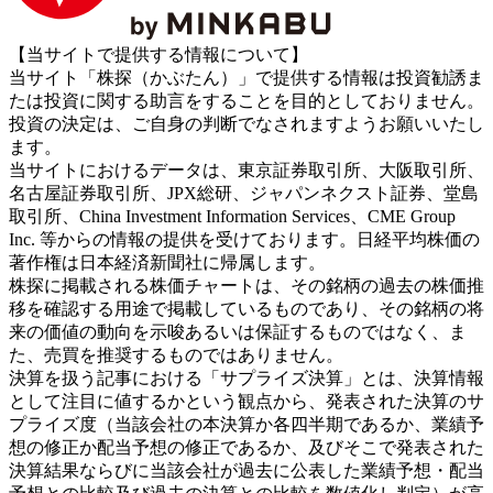
【当サイトで提供する情報について】
当サイト「株探（かぶたん）」で提供する情報は投資勧誘ま
たは投資に関する助言をすることを目的としておりません。
投資の決定は、ご自身の判断でなされますようお願いいたし
ます。
当サイトにおけるデータは、東京証券取引所、大阪取引所、
名古屋証券取引所、JPX総研、ジャパンネクスト証券、堂島
取引所、China Investment Information Services、CME Group
Inc. 等からの情報の提供を受けております。日経平均株価の
著作権は日本経済新聞社に帰属します。
株探に掲載される株価チャートは、その銘柄の過去の株価推
移を確認する用途で掲載しているものであり、その銘柄の将
来の価値の動向を示唆あるいは保証するものではなく、ま
た、売買を推奨するものではありません。
決算を扱う記事における「サプライズ決算」とは、決算情報
として注目に値するかという観点から、発表された決算のサ
プライズ度（当該会社の本決算か各四半期であるか、業績予
想の修正か配当予想の修正であるか、及びそこで発表された
決算結果ならびに当該会社が過去に公表した業績予想・配当