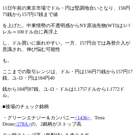
11日午前の東京市場でドル・円は堅調地合いとなり、156円
75銭から157円17銭まで値
を上げた。中東情勢の不透明感からNY原油先物(WTI)は1バ
レル＝100ドル台に再浮上
し、ドル買いに振れやすい。一方、157円台では為替介入が
意識され、伸び悩む可能性
も。
ここまでの取引レンジは、ドル・円は156円75銭から157円17
銭、ユ-ロ・円は184円40
銭から184円87銭、ユ-ロ・ドルは1.1757ドルから1.1772ド
ル。
■後場のチェック銘柄
・グリーンエナジー＆カンパニー
<1436>
、Terra
Drone
<278A>
の、2銘柄がストップ高