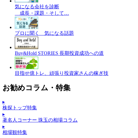
気になる会社を診断
成長・課題・そして…
プロに聞く 気になる話題
Buy&Hold STORIES 長期投資成功への道
目指せ億トレ、頑張り投資家さんの稼ぎ技
お勧めコラム・特集
▸
株探トップ特集
▸
著名人コーナー 珠玉の相場コラム
▸
相場観特集