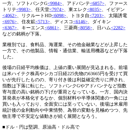
一方、ソフトバンクG
<9984>
、アドバンテ
<6857>
、ファース
トリテ
<9983>
、任天堂
<7974>
、東エレク
<8035>
、イビデン
<4062>
、リクルートHD
<6098>
、トヨタ自
<7203>
、太陽誘電
<6976>
、住友鉱
<5713>
、ディスコ
<6146>
、ダイキン
<6367>
、キーエンス
<6861>
、三菱商
<8058>
、日ハム
<2282>
などの銘柄が下落。
業種別では、食料品、海運業、その他金融業などが上昇した
一方で、その他製品、情報・通信業、輸送用機器などが下落
した。
後場の日経平均株価は、上値の重い展開が見込まれる。前場
は米ハイテク株高やシカゴ日経225先物の63665円を受けて買
いが先行したものの、寄り付き後は利益確定売りに押され、
指数は下落に転じた。ソフトバンクGやアドバンテなど指数
寄与度の高い銘柄の下げが重荷となっている。一方、国内決
算発表が本格化するなか、個別材料や半導体関連の一角には
買いも入っており、全面安には至っていない。後場は米雇用
統計後の金利動向や中東情勢、為替の変動を見極めつつ、先
物主導で不安定な値動きが続く展開となろう。
■ドル・円は堅調、原油高・ドル高で