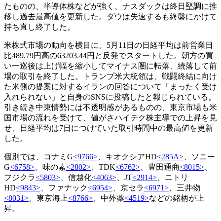
たものの、半導体株などが強く、ナスダックは終日堅調に推
移し過去最高値を更新した。ダウは失速するも終盤にかけて
持ち直し終了した。
米株式市場の動向を横目に、5月11日の日経平均は前営業日
比489.79円高の63203.44円と反発でスタートした。朝方の買
い一巡後は上げ幅を縮小してマイナス圏に転落、続落して前
場の取引を終了した。トランプ米大統領は、戦闘終結に向け
た米側の提案に対するイランの回答について「まったく受け
入れられない」と自身のSNSに投稿したと報じられている。
引き続き中東情勢には不透明感があるものの、東京市場も米
国市場の流れを受けて、値がさハイテク株主導での上昇を見
せ、日経平均は7日につけていた取引時間中の最高値を更新
した。
個別では、コナミG
<9766>
、キオクシアHD
<285A>
、ソニー
G
<6758>
、味の素
<2802>
、TDK
<6762>
、豊田通商
<8015>
、
フジクラ
<5803>
、信越化
<4063>
、JT
<2914>
、ニトリ
HD
<9843>
、ファナック
<6954>
、京セラ
<6971>
、三井物
<8031>
、東京海上
<8766>
、中外薬
<4519>
などの銘柄が上
昇。