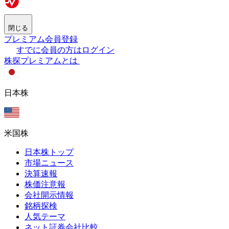
閉じる
プレミアム会員登録
すでに会員の方はログイン
株探プレミアムとは
日本株
米国株
日本株トップ
市場ニュース
決算速報
株価注意報
会社開示情報
銘柄探検
人気テーマ
ネット証券会社比較