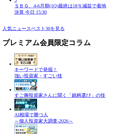
5
ＳＢＧ、4-6月期(1Q)最終は18％減益で着地
決算
今日 15:30
人気ニュースベスト30を見る
プレミアム会員限定コラム
キーワードで発掘！
強い投資家・すごい技
すご腕投資家さんに聞く「銘柄選び」の技
AI相場で勝つ人
～個人投資家大調査-2026～