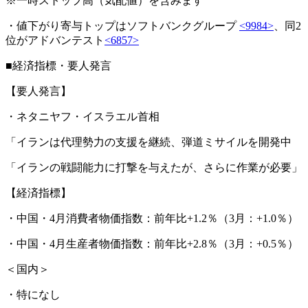
※一時ストップ高（気配値）を含みます
・値下がり寄与トップはソフトバンクグループ
<9984>
、同2
位がアドバンテスト
<6857>
■経済指標・要人発言
【要人発言】
・ネタニヤフ・イスラエル首相
「イランは代理勢力の支援を継続、弾道ミサイルを開発中
「イランの戦闘能力に打撃を与えたが、さらに作業が必要」
【経済指標】
・中国・4月消費者物価指数：前年比+1.2％（3月：+1.0％）
・中国・4月生産者物価指数：前年比+2.8％（3月：+0.5％）
＜国内＞
・特になし