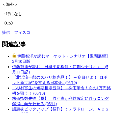
＜海外＞
・特になし
《CS》
提供：フィスコ
関連記事
伊藤智洋が読むマーケット・シナリオ【週間展望】
5月10日版
伊藤智洋が読む「日経平均株価・短期シナリオ」 (5
月11日記）
【北浜流一郎のズバリ株先見！】 ─ 刮目せよ！"ロボ
ット新世紀"を支える日本企.. (05/10)
【杉村富生の短期相場観測】 ─株価革命！次の1万円銘
柄を狙う！ (05/10)
株価指数先物【昼】 原油高が利益確定に伴うロング
解消に向かわせる (05/11)
話題株ピックアップ【昼刊】：テラドローン、ＡＣＳ