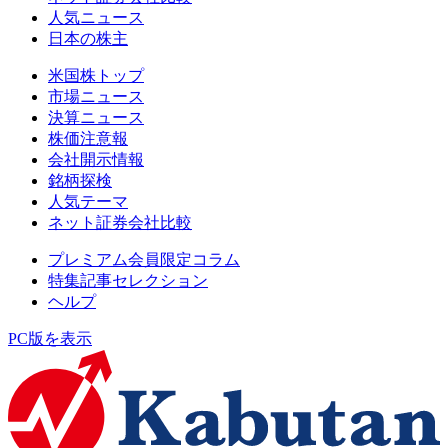
人気ニュース
日本の株主
米国株トップ
市場ニュース
決算ニュース
株価注意報
会社開示情報
銘柄探検
人気テーマ
ネット証券会社比較
プレミアム会員限定コラム
特集記事セレクション
ヘルプ
PC版を表示