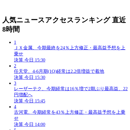
人気ニュースアクセスランキング
直近
8時間
1
ＪＸ金属、今期最終を24％上方修正・最高益予想を上
乗せ
決算
今日 15:30
2
任天堂、4-6月期(1Q)経常は2.2倍増益で着地
決算
今日 15:30
3
レーザーテク、今期経常は16％増で2期ぶり最高益、22
円増配へ
決算
今日 15:45
4
古河電、今期経常を43％上方修正・最高益予想を上乗
せ
決算
今日 14:00