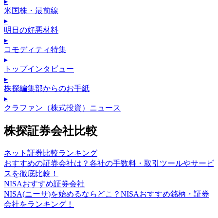
▸
米国株・最前線
▸
明日の好悪材料
▸
コモディティ特集
▸
トップインタビュー
▸
株探編集部からのお手紙
▸
クラファン（株式投資）ニュース
株探証券会社比較
ネット証券比較ランキング
おすすめの証券会社は？各社の手数料・取引ツールやサービ
スを徹底比較！
NISAおすすめ証券会社
NISA(ニーサ)を始めるならどこ？NISAおすすめ銘柄・証券
会社をランキング！