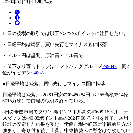
2026年5月11日 12時34分
11日の後場の取引では以下の3つのポイントに注目したい。
・日経平均は続落、買い先行もマイナス圏に転落
・ドル・円は堅調、原油高・ドル高で
・値下がり寄与トップはソフトバンクグループ
<9984>
、同2
位がイビデン
<4062>
■日経平均は続落、買い先行もマイナス圏に転落
日経平均は続落。226.81円安の62486.84円（出来高概算14億
6015万株）で前場の取引を終えている。
8日の米国市場でダウ平均は12.19ドル高の49609.16ドル、ナ
スダックは440.88ポイント高の26247.08で取引を終了。雇用
統計の安定した結果を受け、労働市場や経済に楽観的見方が
強まり、寄り付き後、上昇。中東情勢への懸念は存続してい