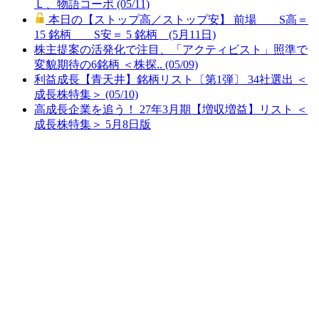
Ｌ、物語コーポ (05/11)
本日の【ストップ高／ストップ安】 前場 S高＝
15 銘柄 S安＝ 5 銘柄 (5月11日)
株主提案の活発化で注目、「アクティビスト」照準で
変貌期待の6銘柄 ＜株探.. (05/09)
利益成長【青天井】銘柄リスト〔第1弾〕 34社選出 ＜
成長株特集＞ (05/10)
高成長企業を追う！ 27年3月期【増収増益】リスト ＜
成長株特集＞ 5月8日版