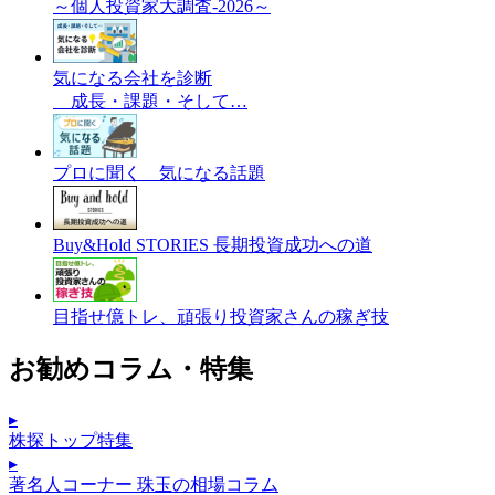
～個人投資家大調査-2026～
気になる会社を診断
成長・課題・そして…
プロに聞く 気になる話題
Buy&Hold STORIES 長期投資成功への道
目指せ億トレ、頑張り投資家さんの稼ぎ技
お勧めコラム・特集
▸
株探トップ特集
▸
著名人コーナー 珠玉の相場コラム