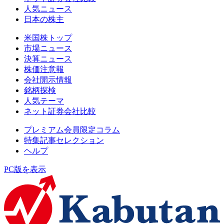
人気ニュース
日本の株主
米国株トップ
市場ニュース
決算ニュース
株価注意報
会社開示情報
銘柄探検
人気テーマ
ネット証券会社比較
プレミアム会員限定コラム
特集記事セレクション
ヘルプ
PC版を表示