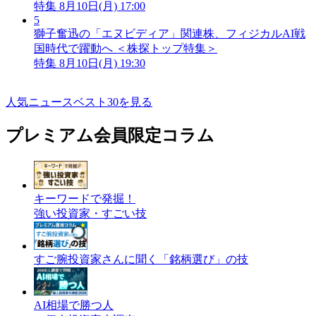
特集
8月10日(月) 17:00
5
獅子奮迅の「エヌビディア」関連株、フィジカルAI戦
国時代で躍動へ ＜株探トップ特集＞
特集
8月10日(月) 19:30
人気ニュースベスト30を見る
プレミアム会員限定コラム
キーワードで発掘！
強い投資家・すごい技
すご腕投資家さんに聞く「銘柄選び」の技
AI相場で勝つ人