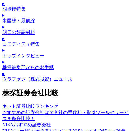
▸
相場観特集
▸
米国株・最前線
▸
明日の好悪材料
▸
コモディティ特集
▸
トップインタビュー
▸
株探編集部からのお手紙
▸
クラファン（株式投資）ニュース
株探証券会社比較
ネット証券比較ランキング
おすすめの証券会社は？各社の手数料・取引ツールやサービ
スを徹底比較！
NISAおすすめ証券会社
NISA(ニーサ)を始めるならどこ？NISAおすすめ銘柄・証券