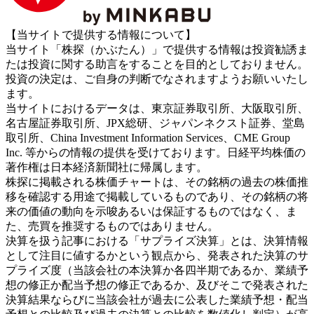
【当サイトで提供する情報について】
当サイト「株探（かぶたん）」で提供する情報は投資勧誘ま
たは投資に関する助言をすることを目的としておりません。
投資の決定は、ご自身の判断でなされますようお願いいたし
ます。
当サイトにおけるデータは、東京証券取引所、大阪取引所、
名古屋証券取引所、JPX総研、ジャパンネクスト証券、堂島
取引所、China Investment Information Services、CME Group
Inc. 等からの情報の提供を受けております。日経平均株価の
著作権は日本経済新聞社に帰属します。
株探に掲載される株価チャートは、その銘柄の過去の株価推
移を確認する用途で掲載しているものであり、その銘柄の将
来の価値の動向を示唆あるいは保証するものではなく、ま
た、売買を推奨するものではありません。
決算を扱う記事における「サプライズ決算」とは、決算情報
として注目に値するかという観点から、発表された決算のサ
プライズ度（当該会社の本決算か各四半期であるか、業績予
想の修正か配当予想の修正であるか、及びそこで発表された
決算結果ならびに当該会社が過去に公表した業績予想・配当