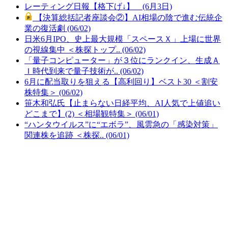
レーティング日報【格下げ↓】 (6月3日)
【決算総括記者座談会②】AI相場の陰で進む伝統企
業の復活劇 (06/02)
日米6月IPO、史上最大規模「スペースＸ」上場に世界
の視線集中 ＜株探トップ.. (06/02)
「量子コンピューター」が３位にランクイン、生成Ａ
Ｉ時代到来で量子技術が.. (06/02)
6月に配当取りを狙える【高利回り】ベスト30 ＜割安
株特集＞ (06/02)
笹木和弘氏【止まらない日経平均、AI人気で上値追い
どこまで】(2) ＜相場観特集＞ (06/01)
“ハンタウイルス”に“エボラ”、風雲急の「感染対策」
関連株を追跡 ＜株探.. (06/01)