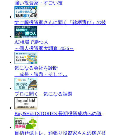
強い投資家・すごい技
すご腕投資家さんに聞く「銘柄選び」の技
AI相場で勝つ人
～個人投資家大調査-2026～
気になる会社を診断
成長・課題・そして…
プロに聞く 気になる話題
Buy&Hold STORIES 長期投資成功への道
目指せ億トレ、頑張り投資家さんの稼ぎ技