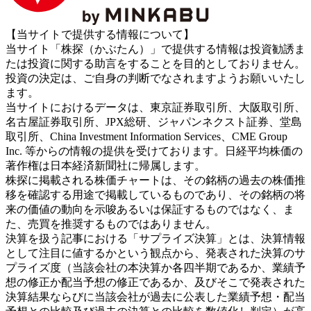
【当サイトで提供する情報について】
当サイト「株探（かぶたん）」で提供する情報は投資勧誘ま
たは投資に関する助言をすることを目的としておりません。
投資の決定は、ご自身の判断でなされますようお願いいたし
ます。
当サイトにおけるデータは、東京証券取引所、大阪取引所、
名古屋証券取引所、JPX総研、ジャパンネクスト証券、堂島
取引所、China Investment Information Services、CME Group
Inc. 等からの情報の提供を受けております。日経平均株価の
著作権は日本経済新聞社に帰属します。
株探に掲載される株価チャートは、その銘柄の過去の株価推
移を確認する用途で掲載しているものであり、その銘柄の将
来の価値の動向を示唆あるいは保証するものではなく、ま
た、売買を推奨するものではありません。
決算を扱う記事における「サプライズ決算」とは、決算情報
として注目に値するかという観点から、発表された決算のサ
プライズ度（当該会社の本決算か各四半期であるか、業績予
想の修正か配当予想の修正であるか、及びそこで発表された
決算結果ならびに当該会社が過去に公表した業績予想・配当