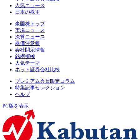
人気ニュース
日本の株主
米国株トップ
市場ニュース
決算ニュース
株価注意報
会社開示情報
銘柄探検
人気テーマ
ネット証券会社比較
プレミアム会員限定コラム
特集記事セレクション
ヘルプ
PC版を表示