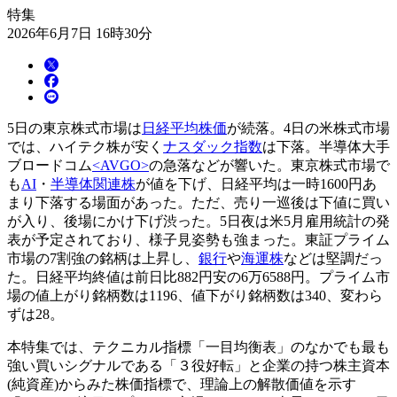
特集
2026年6月7日 16時30分
5日の東京株式市場は
日経平均株価
が続落。4日の米株式市場
では、ハイテク株が安く
ナスダック指数
は下落。半導体大手
ブロードコム
<AVGO>
の急落などが響いた。東京株式市場で
も
AI
・
半導体関連株
が値を下げ、日経平均は一時1600円あ
まり下落する場面があった。ただ、売り一巡後は下値に買い
が入り、後場にかけ下げ渋った。5日夜は米5月雇用統計の発
表が予定されており、様子見姿勢も強まった。東証プライム
市場の7割強の銘柄は上昇し、
銀行
や
海運株
などは堅調だっ
た。日経平均終値は前日比882円安の6万6588円。プライム市
場の値上がり銘柄数は1196、値下がり銘柄数は340、変わら
ずは28。
本特集では、テクニカル指標「一目均衡表」のなかでも最も
強い買いシグナルである「３役好転」と企業の持つ株主資本
(純資産)からみた株価指標で、理論上の解散価値を示す