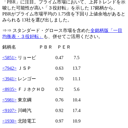
「PBR」に注目。プライム市場において、上昇トレンドを示
唆した可能性が高い「３役好転」を示した 17銘柄から、
PBRがプライム市場平均の 1.75倍を下回り上値余地があると
みられる 13社を選び出しました。
⇒⇒ スタンダード・グロース市場を含めた
全銘柄版「一目
均衡表・３役好転」
も、併せてご活用ください。
銘柄名 ＰＢＲ ＰＥＲ
<5851>
リョービ 0.47 7.5
<7942>
ＪＳＰ 0.63 13.7
<3941>
レンゴー 0.70 11.1
<8935>
ＦＪネクＨＤ 0.72 5.6
<5981>
東京綱 0.76 10.4
<9107>
川崎汽 0.92 17.4
<1930>
北陸電工 0.97 10.9