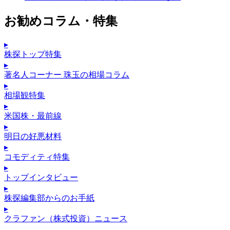
お勧めコラム・特集
▸
株探トップ特集
▸
著名人コーナー 珠玉の相場コラム
▸
相場観特集
▸
米国株・最前線
▸
明日の好悪材料
▸
コモディティ特集
▸
トップインタビュー
▸
株探編集部からのお手紙
▸
クラファン（株式投資）ニュース