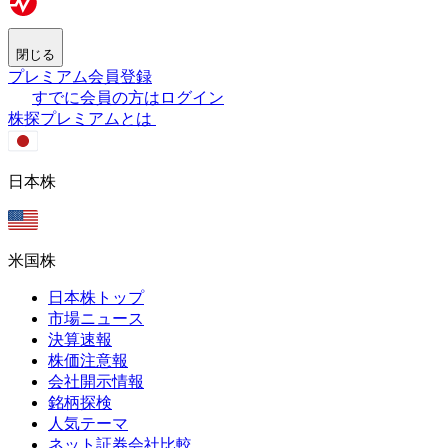
閉じる
プレミアム会員登録
すでに会員の方はログイン
株探プレミアムとは
日本株
米国株
日本株トップ
市場ニュース
決算速報
株価注意報
会社開示情報
銘柄探検
人気テーマ
ネット証券会社比較