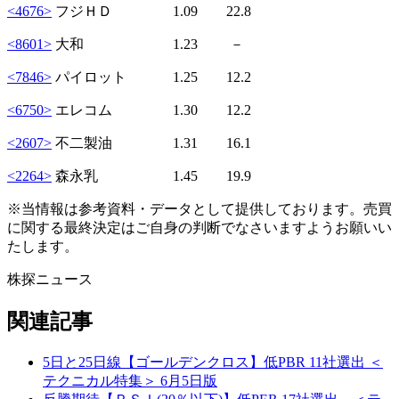
<4676>
フジＨＤ 1.09 22.8
<8601>
大和 1.23 －
<7846>
パイロット 1.25 12.2
<6750>
エレコム 1.30 12.2
<2607>
不二製油 1.31 16.1
<2264>
森永乳 1.45 19.9
※当情報は参考資料・データとして提供しております。売買
に関する最終決定はご自身の判断でなさいますようお願いい
たします。
株探ニュース
関連記事
5日と25日線【ゴールデンクロス】低PBR 11社選出 ＜
テクニカル特集＞ 6月5日版