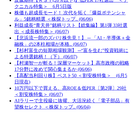
反騰期待【ＲＳＩ(20％以下)】低PER 17社選出 ＜テ
クニカル特集＞ 6月5日版
株価も超成長モード！ 次代を拓く「爆益ポテンシャ
ル」5銘柄精選 ＜株探トップ.. (06/06)
利益成長“青天井”銘柄リスト【総集編】第1弾 33社選
出 ＜成長株特集＞ (06/07)
【北浜流一郎のズバリ株先見！】 ─ 「AI・半導体＋金
融株」の2本柱相場が本格.. (06/07)
【杉村富生の短期相場観測】 ─“富を生む”投資戦術に
よる特選銘柄！（下） (06/07)
【村瀬智一が斬る！深層マーケット】高市政権の戦略
17分野に改めて関心集まるか (06/06)
【高配当利回り株】ベスト50 ＜割安株特集＞ (6月5
日現在)
10万円以下で買える、高ROE＆低PER〔第2弾〕29社
＜割安株特集＞ (06/07)
AIラリーで主役級に抜擢、大活況続く「電子部品」有
望株セレクト ＜株探トップ.. (06/04)