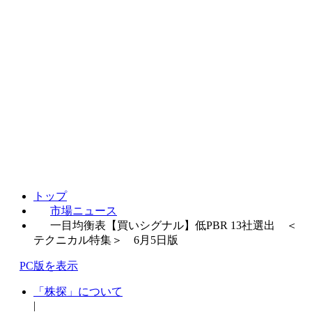
トップ
市場ニュース
一目均衡表【買いシグナル】低PBR 13社選出 ＜
テクニカル特集＞ 6月5日版
PC版を表示
「株探」について
|