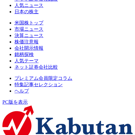
人気ニュース
日本の株主
米国株トップ
市場ニュース
決算ニュース
株価注意報
会社開示情報
銘柄探検
人気テーマ
ネット証券会社比較
プレミアム会員限定コラム
特集記事セレクション
ヘルプ
PC版を表示