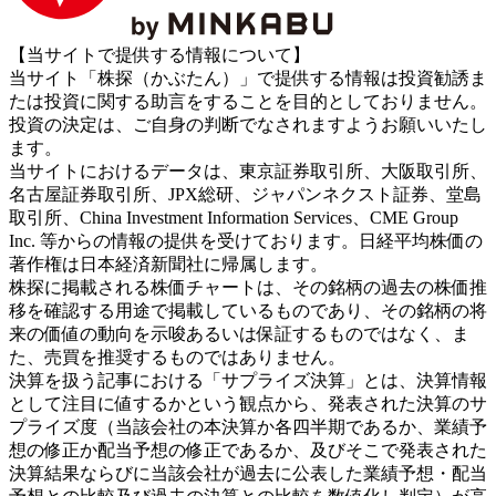
【当サイトで提供する情報について】
当サイト「株探（かぶたん）」で提供する情報は投資勧誘ま
たは投資に関する助言をすることを目的としておりません。
投資の決定は、ご自身の判断でなされますようお願いいたし
ます。
当サイトにおけるデータは、東京証券取引所、大阪取引所、
名古屋証券取引所、JPX総研、ジャパンネクスト証券、堂島
取引所、China Investment Information Services、CME Group
Inc. 等からの情報の提供を受けております。日経平均株価の
著作権は日本経済新聞社に帰属します。
株探に掲載される株価チャートは、その銘柄の過去の株価推
移を確認する用途で掲載しているものであり、その銘柄の将
来の価値の動向を示唆あるいは保証するものではなく、ま
た、売買を推奨するものではありません。
決算を扱う記事における「サプライズ決算」とは、決算情報
として注目に値するかという観点から、発表された決算のサ
プライズ度（当該会社の本決算か各四半期であるか、業績予
想の修正か配当予想の修正であるか、及びそこで発表された
決算結果ならびに当該会社が過去に公表した業績予想・配当