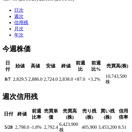
日次
週次
信用残
月次
年次
今週株価
日
前週
前週
始値
高値
安値
終値
売買高(株)
付
比
比%
10,743,500
8/7
2,829.5
2,886.0
2,724.0
2,838.0
+87.0
+3.2
%
株
週次信用残
前週
売買単
売買高
売り残
買い残
信用
日付
終値
比率
価
(株)
(株)
(株)
倍率
6,423,900
5/28
2,798.0
-1.8
%
2,792.4
405,900
3,453,200
8.51
株