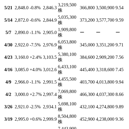
3,219,500
5/21
2,848.0
-0.8
%
2,846.3
366,800
3,500,900
9.54
株
5,035,300
5/14
2,872.0
-0.6
%
2,844.9
373,200
3,577,700
9.59
株
1,909,800
5/7
2,890.0
-1.1
%
2,905.0
ー
ー
ー
株
6,053,800
4/30
2,922.0
-7.5
%
2,976.9
345,000
3,351,200
9.71
株
5,380,100
4/23
3,160.0
+2.4
%
3,103.5
384,600
2,909,200
7.56
株
6,433,100
4/16
3,085.0
+4.0
%
3,012.6
445,400
3,318,600
7.45
株
4,455,500
4/9
2,966.0
-1.1
%
2,991.5
403,700
4,013,800
9.94
株
7,069,800
4/2
3,000.0
+2.7
%
2,997.4
466,300
4,037,300
8.66
株
5,698,100
3/26
2,921.0
-2.5
%
2,934.1
432,100
4,274,800
9.89
株
8,504,800
3/19
2,995.0
+0.6
%
2,999.9
452,900
4,238,000
9.36
株
7,443,900