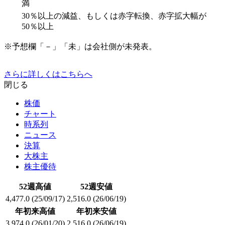
満
30％以上の減益、もしくは赤字転換、赤字拡大幅が
50％以上
※予想欄「－」「未」は会社側が未発表。
さらに詳しくはこちらへ
閉じる
株価
チャート
時系列
ニュース
決算
大株主
株主優待
52週高値
52週安値
4,477.0
(25/09/17)
2,516.0
(26/06/19)
年初来高値
年初来安値
3,974.0
(26/01/20)
2,516.0
(26/06/19)