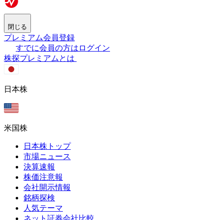
閉じる
プレミアム会員登録
すでに会員の方はログイン
株探プレミアムとは
日本株
米国株
日本株トップ
市場ニュース
決算速報
株価注意報
会社開示情報
銘柄探検
人気テーマ
ネット証券会社比較