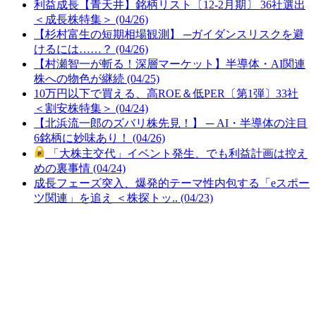
利益成長【青天井】銘柄リスト〔12-2月期〕 36社選出
＜成長株特集＞ (04/26)
【杉村富生の短期相場観測】 ─ガイダンスリスクを避
けるには……？ (04/26)
【村瀬智一が斬る！深層マーケット】半導体・AI関連
株への物色が継続 (04/25)
10万円以下で買える、高ROE＆低PER〔第1弾〕33社
＜割安株特集＞ (04/24)
【北浜流一郎のズバリ株先見！】 ─ AI・半導体の注目
6銘柄に妙味あり！ (04/26)
「大株主交代」イベント発生、でも利益計画は控え
めの裏事情 (04/24)
成長フェーズ突入、爆発的テーマ性内包する「eスポー
ツ関連」を追え ＜株探トッ.. (04/23)