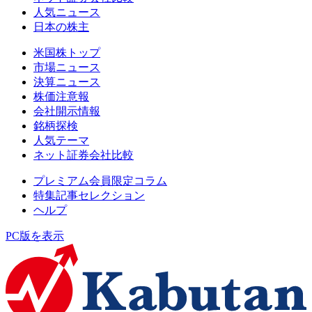
人気ニュース
日本の株主
米国株トップ
市場ニュース
決算ニュース
株価注意報
会社開示情報
銘柄探検
人気テーマ
ネット証券会社比較
プレミアム会員限定コラム
特集記事セレクション
ヘルプ
PC版を表示