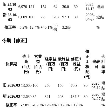
旧 25.10-
2025-
6,970
121
154
64
30.0
30
連結
11-12
03
新 25.10-
2026-
6,609
106
225
207
97.3
30
連結
04-27
03
3.2
修正率
-5.2
%
-12.4
%
+46.1
%
3.2倍
%
倍
今期【修正】
修
売上
営業
正
会
経常益
最終益
修正１
高
益
１
発表
計
決算期
(百万
(百万
株益
(百万
(百万
株
日
基
円)
円)
(円)
円)
円)
配
準
(円)
連
2025-
旧 2026.03
13,000
100
250
150
70.3
30
05-12
結
連
2026-
新 2026.03
12,639
85
321
293
137.7
30
04-27
結
修正率
-2.8
%
-15.0
%
+28.4
%
+95.3
%
+95.8
%
%