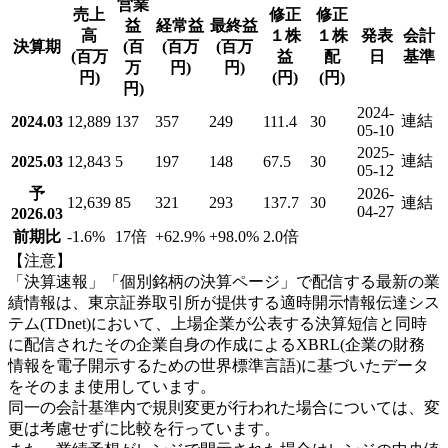
営業
売上
修正
修正
益
経常益
最終益
高
１株
１株
発表
会計
決算期
(百
(百万
(百万
(百万
益
配
日
基準
万
円)
円)
円)
(円)
(円)
円)
2024-
連結
2024.03
12,889
137
357
249
111.4
30
05-10
2025-
連結
2025.03
12,843
5
197
148
67.5
30
05-12
予
2026-
12,639
85
321
293
137.7
30
連結
04-27
2026.03
前期比
-1.6
%
17倍
+62.9
%
+98.0
%
2.0倍
【注意】
「決算速報」「個別銘柄の決算ページ」で配信する最新の業
績情報は、東京証券取引所が提供する適時開示情報伝達シス
テム(TDnet)において、上場企業が公表する決算短信と同時
に配信されたその企業自身の作成によるXBRL(企業の財務
情報を電子開示するための世界標準言語)に基づいたデータ
をそのまま使用しています。
同一の会計基準内で規則変更が行われた場合については、変
更は考慮せずに比較を行っています。