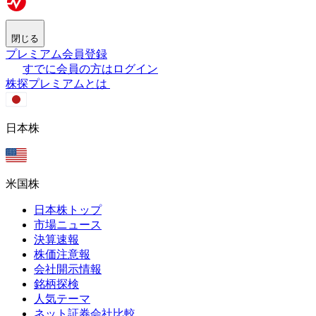
閉じる
プレミアム会員登録
すでに会員の方はログイン
株探プレミアムとは
日本株
米国株
日本株トップ
市場ニュース
決算速報
株価注意報
会社開示情報
銘柄探検
人気テーマ
ネット証券会社比較