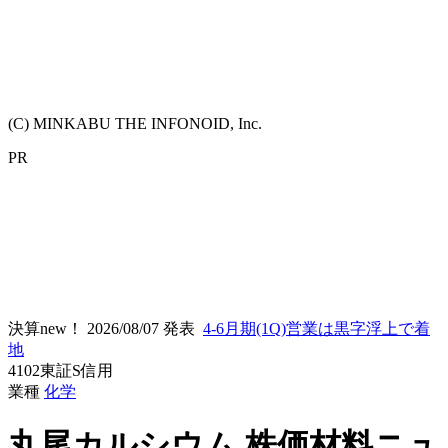
(C) MINKABU THE INFONOID, Inc.
PR
決算new！
2026/08/07 発表
4-6月期(1Q)営業は黒字浮上で着
地
4102
東証S
信用
業種
化学
丸尾カルシウム
株価材料ニュ