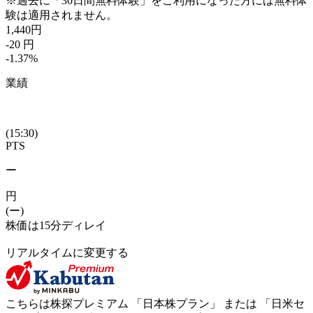
※過去に「30日間無料体験」をご利用になった方には無料体
験は適用されません。
1,440
円
-20
円
-1.37
%
業績
(15:30)
PTS
ー
円
(ー)
株価は15分ディレイ
リアルタイムに変更する
こちらは株探プレミアム 「
日本株プラン
」 または 「
日米セ