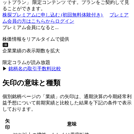
ットプラン
」
限定コンテンツ
です。プランをご契約して見
ることができます。
株探プレミアムに申し込む
(初回無料体験付き)
プレミア
ム会員の方はこちらからログイン
プレミアム会員になると...
株価情報をリアルタイムで提供
企業業績の表示期数を拡大
限定コラムが読み放題
▶︎
銘柄名の取引手数料比較
矢印の意味と種類
個別銘柄ページの「業績」の矢印は、通期決算の今期経常利
益予想について前期実績と比較した結果を下記の条件で表示
しております。
矢
意味
印