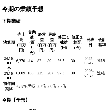
今期の業績予想
下期業績
営業
売上
経常
最終
益
修正１
修正１
高
益
益
発表
会計
決算期
(百
株益
株配
(百万
(百万
(百万
日
基準
万
(円)
(円)
円)
円)
円)
円)
24.10-
2025-
連結
6,370
-14
82
80
36.5
30
03
05-12
予
2026-
6,609
106
225
207
97.3
30
連結
25.10-
04-27
03
前年同
黒転
2.7倍
2.6倍
2.7倍
+3.8
%
期比
今期【予想】