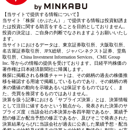
【当サイトで提供する情報について】
当サイト「株探（かぶたん）」で提供する情報は投資勧誘ま
たは投資に関する助言をすることを目的としておりません。
投資の決定は、ご自身の判断でなされますようお願いいたし
ます。
当サイトにおけるデータは、東京証券取引所、大阪取引所、
名古屋証券取引所、JPX総研、ジャパンネクスト証券、堂島
取引所、China Investment Information Services、CME Group
Inc. 等からの情報の提供を受けております。日経平均株価の
著作権は日本経済新聞社に帰属します。
株探に掲載される株価チャートは、その銘柄の過去の株価推
移を確認する用途で掲載しているものであり、その銘柄の将
来の価値の動向を示唆あるいは保証するものではなく、ま
た、売買を推奨するものではありません。
決算を扱う記事における「サプライズ決算」とは、決算情報
として注目に値するかという観点から、発表された決算のサ
プライズ度（当該会社の本決算か各四半期であるか、業績予
想の修正か配当予想の修正であるか、及びそこで発表された
決算結果ならびに当該会社が過去に公表した業績予想・配当