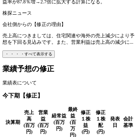
益率が87.8％増→2.7倍に拡大する計算になる。
株探ニュース
会社側からの【修正の理由】
売上高につきましては、住宅関連や海外の売上減少により予
想を下回る見込みです。また、営業利益は売上高の減少に...
・
・
・
・
すべて表示する
業績予想の修正
業績表について
今下期【修正】
最終
売上
営業
修正
修正
経常益
益
高
益
１株
１株
発表
会計
決算期
(百万
(百
(百万
(百万
益
配
日
基準
円)
万
円)
円)
(円)
(円)
円)