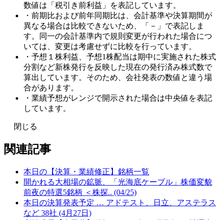
数値は「税引き前利益」を表記しています。
・前期比および前年同期比は、会計基準や決算期間が
異なる場合は比較できないため、「－」で表記しま
す。同一の会計基準内で規則変更が行われた場合につ
いては、変更は考慮せずに比較を行っています。
・予想１株利益、予想1株配当は期中に実施された株式
分割など新株発行を反映した現在の発行済み株式数で
算出しています。そのため、会社発表の数値と違う場
合があります。
・業績予想がレンジで開示された場合は中央値を表記
しています。
閉じる
関連記事
本日の【決算・業績修正】銘柄一覧
開かれる大相場の鉱脈、「光海底ケーブル」株価変貌
前夜の特選5銘柄 ＜株探.. (04/25)
本日の決算発表予定 … アドテスト、日立、アステラス
など 38社 (4月27日)