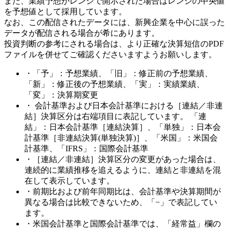
また、業績予想がレンジで開示された場合はレンジの中央値
を予想値として採用しています。
なお、この配信されたデータには、新興企業を中心に誤った
データが配信される場合が希にあります。
投資判断の参考にされる場合は、より正確な決算短信のPDF
ファイルを併せてご確認くださいますようお願いします。
・「予」：予想業績、「旧」：修正前の予想業績、
「新」：修正後の予想業績、「実」：実績業績、
「変」：決算期変更
・ 会計基準および日本会計基準における［連結／非連
結］決算区分は右端項目に表記しています。 「連
結」：日本会計基準［連結決算］、「単独」：日本会
計基準［非連結決算(単独決算)］、「米国」：米国会
計基準、「IFRS」：国際会計基準
・［連結／非連結］決算区分の変更があった場合は、
連続的に業績推移を追えるように、連結と非連結を混
在して表示しています。
・前期比および前年同期比は、会計基準や決算期間が
異なる場合は比較できないため、「−」で表記してい
ます。
・米国会計基準と国際会計基準では、「経常益」欄の