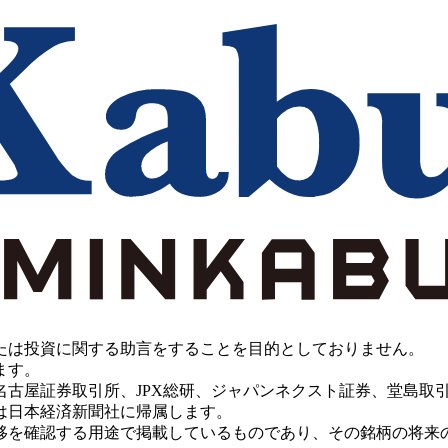
たは投資に関する助言をすることを目的としておりません。
ます。
PX総研、ジャパンネクスト証券、堂島取引所、China Investment 
は日本経済新聞社に帰属します。
移を確認する用途で掲載しているものであり、その銘柄の将来