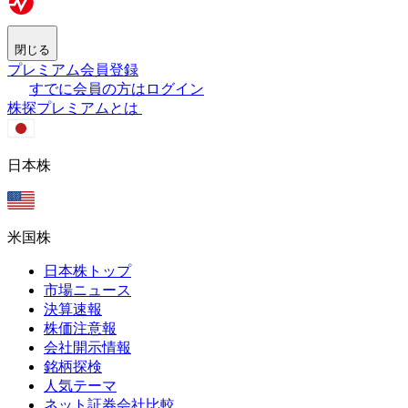
閉じる
プレミアム会員登録
すでに会員の方はログイン
株探プレミアムとは
日本株
米国株
日本株トップ
市場ニュース
決算速報
株価注意報
会社開示情報
銘柄探検
人気テーマ
ネット証券会社比較