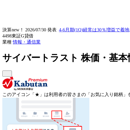
決算new！
2026/07/30 発表
4-6月期(1Q)経常は30％増益で着地
4498
東証G
貸借
業種
情報・通信業
サイバートラスト
株価・基本
このアイコン
「★」
は利用者の皆さまの
「お気に入り銘柄」