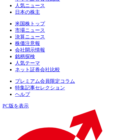
人気ニュース
日本の株主
米国株トップ
市場ニュース
決算ニュース
株価注意報
会社開示情報
銘柄探検
人気テーマ
ネット証券会社比較
プレミアム会員限定コラム
特集記事セレクション
ヘルプ
PC版を表示