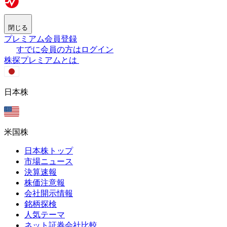
閉じる
プレミアム会員登録
すでに会員の方はログイン
株探プレミアムとは
日本株
米国株
日本株トップ
市場ニュース
決算速報
株価注意報
会社開示情報
銘柄探検
人気テーマ
ネット証券会社比較