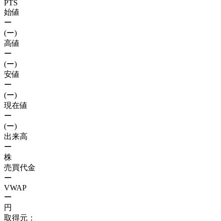
PTS
始値
ー
(ー)
高値
ー
(ー)
安値
ー
(ー)
現在値
ー
(ー)
出来高
ー
株
売買代金
ー
VWAP
ー
円
取得元：