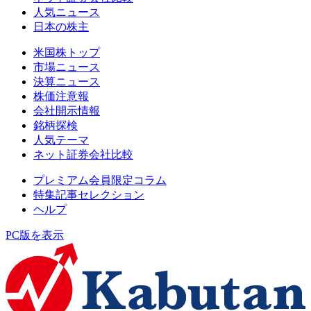
人気ニュース
日本の株主
米国株トップ
市場ニュース
決算ニュース
株価注意報
会社開示情報
銘柄探検
人気テーマ
ネット証券会社比較
プレミアム会員限定コラム
特集記事セレクション
ヘルプ
PC版を表示