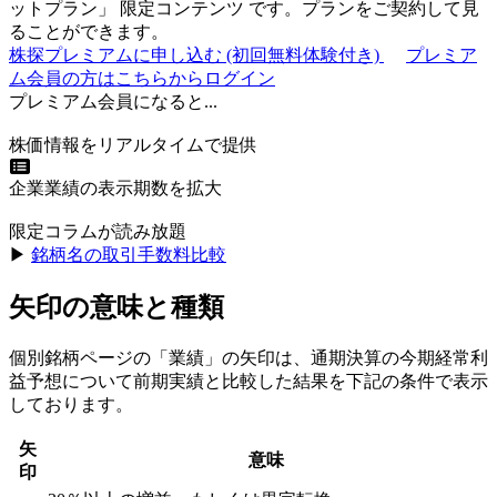
ットプラン
」
限定コンテンツ
です。プランをご契約して見
ることができます。
株探プレミアムに申し込む
(初回無料体験付き)
プレミア
ム会員の方はこちらからログイン
プレミアム会員になると...
株価情報をリアルタイムで提供
企業業績の表示期数を拡大
限定コラムが読み放題
▶︎
銘柄名の取引手数料比較
矢印の意味と種類
個別銘柄ページの「業績」の矢印は、通期決算の今期経常利
益予想について前期実績と比較した結果を下記の条件で表示
しております。
矢
意味
印