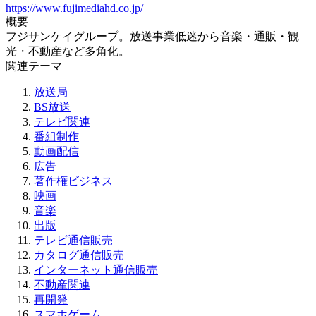
https://www.fujimediahd.co.jp/
概要
フジサンケイグループ。放送事業低迷から音楽・通販・観
光・不動産など多角化。
関連テーマ
放送局
BS放送
テレビ関連
番組制作
動画配信
広告
著作権ビジネス
映画
音楽
出版
テレビ通信販売
カタログ通信販売
インターネット通信販売
不動産関連
再開発
スマホゲーム