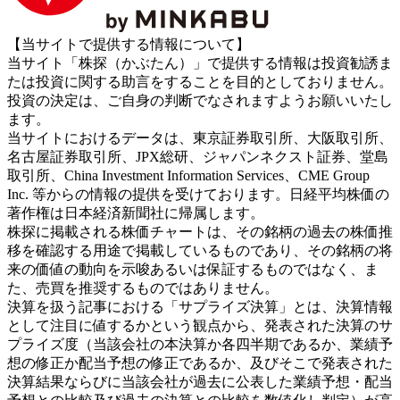
【当サイトで提供する情報について】
当サイト「株探（かぶたん）」で提供する情報は投資勧誘ま
たは投資に関する助言をすることを目的としておりません。
投資の決定は、ご自身の判断でなされますようお願いいたし
ます。
当サイトにおけるデータは、東京証券取引所、大阪取引所、
名古屋証券取引所、JPX総研、ジャパンネクスト証券、堂島
取引所、China Investment Information Services、CME Group
Inc. 等からの情報の提供を受けております。日経平均株価の
著作権は日本経済新聞社に帰属します。
株探に掲載される株価チャートは、その銘柄の過去の株価推
移を確認する用途で掲載しているものであり、その銘柄の将
来の価値の動向を示唆あるいは保証するものではなく、ま
た、売買を推奨するものではありません。
決算を扱う記事における「サプライズ決算」とは、決算情報
として注目に値するかという観点から、発表された決算のサ
プライズ度（当該会社の本決算か各四半期であるか、業績予
想の修正か配当予想の修正であるか、及びそこで発表された
決算結果ならびに当該会社が過去に公表した業績予想・配当