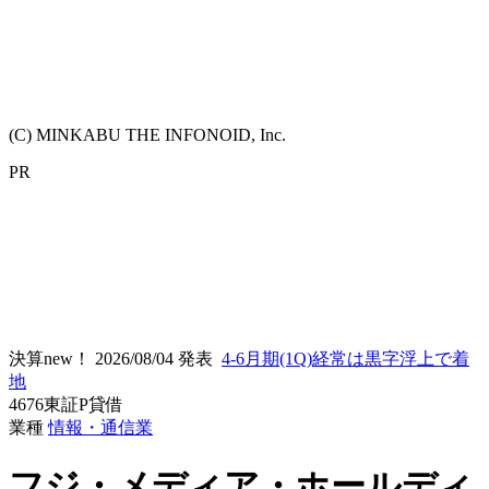
(C) MINKABU THE INFONOID, Inc.
PR
決算new！
2026/08/04 発表
4-6月期(1Q)経常は黒字浮上で着
地
4676
東証P
貸借
業種
情報・通信業
フジ・メディア・ホールディ