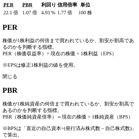
PER
PBR
利回り
信用倍率
単位
22.1
倍
1.07
倍
4.93
%
1.77
倍
100
株
PER
株価が1株利益の何倍まで買われているか、割安か割高であ
るのかを判断する指標。
PER（株価収益率）= 現在の株価 ÷ 1株利益（EPS）
※EPSは修正1株利益の値を使用。
閉じる
PBR
株価が1株純資産の何倍まで買われているか、割安か割高で
あるのかを判断する指標。
PBR（株価純資産倍率）＝現在の株価 ÷ 1株純資産（BPS）
※BPSは「直近の自己資本÷(発行済み株式数－自己株式数)」
で算出。