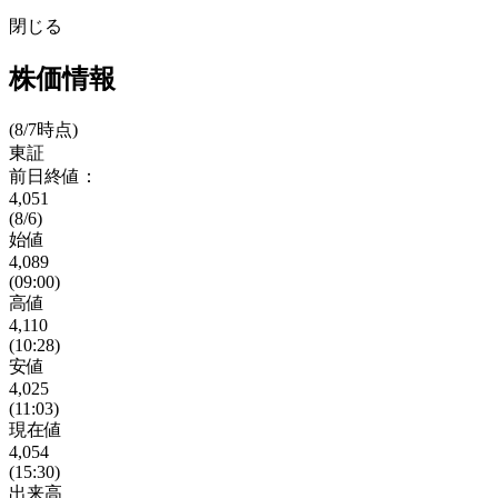
閉じる
株価情報
(8/7時点)
東証
前日終値：
4,051
(8/6)
始値
4,089
(09:00)
高値
4,110
(10:28)
安値
4,025
(11:03)
現在値
4,054
(15:30)
出来高