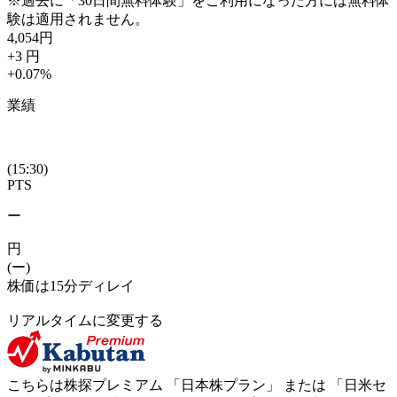
※過去に「30日間無料体験」をご利用になった方には無料体
験は適用されません。
4,054
円
+3
円
+0.07
%
業績
(15:30)
PTS
ー
円
(ー)
株価は15分ディレイ
リアルタイムに変更する
こちらは株探プレミアム 「
日本株プラン
」 または 「
日米セ