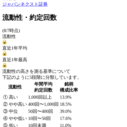
ジャパンネクスト証券
流動性・約定回数
(8/7時点)
流動性
直近1年平均
直近1年最高
流動性の高さを測る基準について
下記のように5段階に分類しています。
年間平均
銘柄
流動性
約定回数
構成比率
① 高い
1,000回以上
13.9%
② やや高い
400回〜1,000回
18.5%
③ 中位
50回〜400回
39.0%
④ やや低い
10回〜50回
17.6%
⑤ 低い
10回未満
11.0%