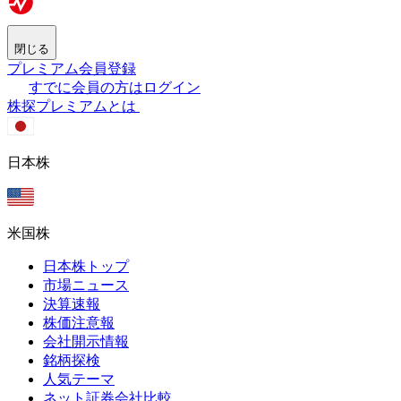
閉じる
プレミアム会員登録
すでに会員の方はログイン
株探プレミアムとは
日本株
米国株
日本株トップ
市場ニュース
決算速報
株価注意報
会社開示情報
銘柄探検
人気テーマ
ネット証券会社比較