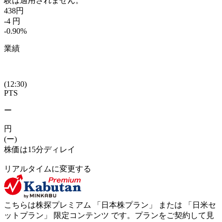
験は適用されません。
438
円
-4
円
-0.90
%
業績
(12:30)
PTS
ー
円
(ー)
株価は15分ディレイ
リアルタイムに変更する
こちらは株探プレミアム 「
日本株プラン
」 または 「
日米セ
ットプラン
」
限定コンテンツ
です。プランをご契約して見