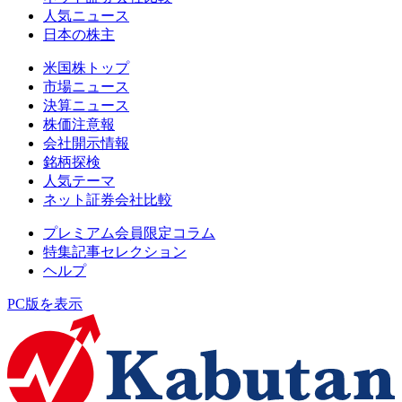
人気ニュース
日本の株主
米国株トップ
市場ニュース
決算ニュース
株価注意報
会社開示情報
銘柄探検
人気テーマ
ネット証券会社比較
プレミアム会員限定コラム
特集記事セレクション
ヘルプ
PC版を表示