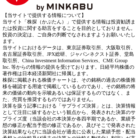
【当サイトで提供する情報について】
当サイト「株探（かぶたん）」で提供する情報は投資勧誘ま
たは投資に関する助言をすることを目的としておりません。
投資の決定は、ご自身の判断でなされますようお願いいたし
ます。
当サイトにおけるデータは、東京証券取引所、大阪取引所、
名古屋証券取引所、JPX総研、ジャパンネクスト証券、堂島
取引所、China Investment Information Services、CME Group
Inc. 等からの情報の提供を受けております。日経平均株価の
著作権は日本経済新聞社に帰属します。
株探に掲載される株価チャートは、その銘柄の過去の株価推
移を確認する用途で掲載しているものであり、その銘柄の将
来の価値の動向を示唆あるいは保証するものではなく、ま
た、売買を推奨するものではありません。
決算を扱う記事における「サプライズ決算」とは、決算情報
として注目に値するかという観点から、発表された決算のサ
プライズ度（当該会社の本決算か各四半期であるか、業績予
想の修正か配当予想の修正であるか、及びそこで発表された
決算結果ならびに当該会社が過去に公表した業績予想・配当