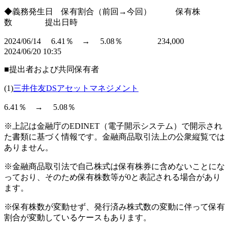
◆義務発生日 保有割合（前回→今回） 保有株
数 提出日時
2024/06/14 6.41％ → 5.08％ 234,000
2024/06/20 10:35
■提出者および共同保有者
(1)
三井住友DSアセットマネジメント
6.41％ → 5.08％
※上記は金融庁のEDINET（電子開示システム）で開示され
た書類に基づく情報です。金融商品取引法上の公衆縦覧では
ありません。
※金融商品取引法で自己株式は保有株券に含めないことにな
っており、そのため保有株数等が0と表記される場合があり
ます。
※保有株数が変動せず、発行済み株式数の変動に伴って保有
割合が変動しているケースもあります。