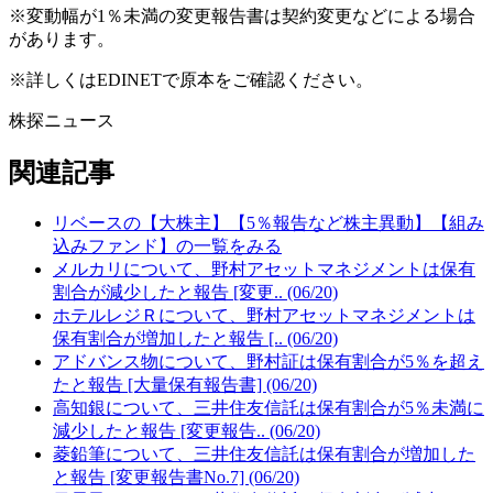
※変動幅が1％未満の変更報告書は契約変更などによる場合
があります。
※詳しくはEDINETで原本をご確認ください。
株探ニュース
関連記事
リベースの【大株主】【5％報告など株主異動】【組み
込みファンド】の一覧をみる
メルカリについて、野村アセットマネジメントは保有
割合が減少したと報告 [変更.. (06/20)
ホテルレジＲについて、野村アセットマネジメントは
保有割合が増加したと報告 [.. (06/20)
アドバンス物について、野村証は保有割合が5％を超え
たと報告 [大量保有報告書] (06/20)
高知銀について、三井住友信託は保有割合が5％未満に
減少したと報告 [変更報告.. (06/20)
菱鉛筆について、三井住友信託は保有割合が増加した
と報告 [変更報告書No.7] (06/20)