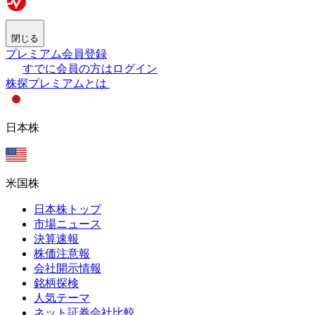
閉じる
プレミアム会員登録
すでに会員の方はログイン
株探プレミアムとは
日本株
米国株
日本株トップ
市場ニュース
決算速報
株価注意報
会社開示情報
銘柄探検
人気テーマ
ネット証券会社比較