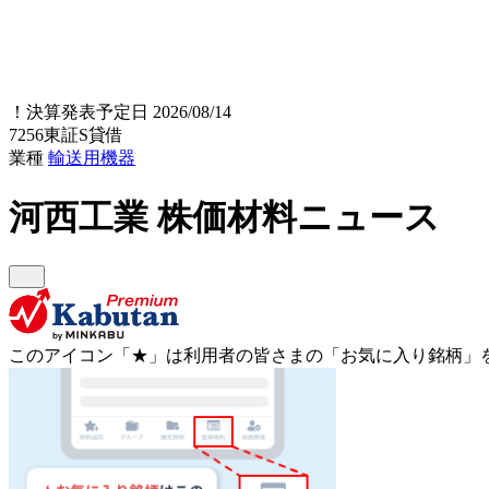
！
決算発表予定日 2026/08/14
7256
東証S
貸借
業種
輸送用機器
河西工業
株価材料ニュース
このアイコン
「★」
は利用者の皆さまの
「お気に入り銘柄」