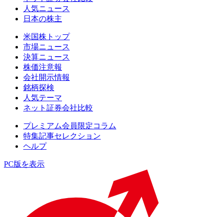
人気ニュース
日本の株主
米国株トップ
市場ニュース
決算ニュース
株価注意報
会社開示情報
銘柄探検
人気テーマ
ネット証券会社比較
プレミアム会員限定コラム
特集記事セレクション
ヘルプ
PC版を表示