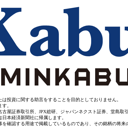
たは投資に関する助言をすることを目的としておりません。
ます。
PX総研、ジャパンネクスト証券、堂島取引所、China Investment 
は日本経済新聞社に帰属します。
移を確認する用途で掲載しているものであり、その銘柄の将来