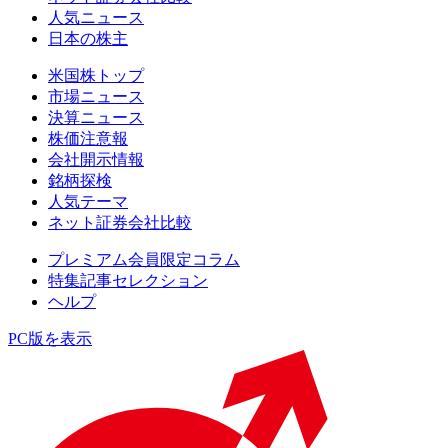
人気ニュース
日本の株主
米国株トップ
市場ニュース
決算ニュース
株価注意報
会社開示情報
銘柄探検
人気テーマ
ネット証券会社比較
プレミアム会員限定コラム
特集記事セレクション
ヘルプ
PC版を表示