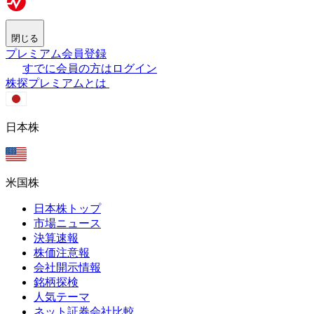
閉じる
プレミアム会員登録
すでに会員の方はログイン
株探プレミアムとは
日本株
米国株
日本株トップ
市場ニュース
決算速報
株価注意報
会社開示情報
銘柄探検
人気テーマ
ネット証券会社比較