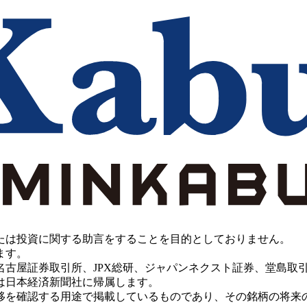
たは投資に関する助言をすることを目的としておりません。
ます。
PX総研、ジャパンネクスト証券、堂島取引所、China Investment 
は日本経済新聞社に帰属します。
移を確認する用途で掲載しているものであり、その銘柄の将来