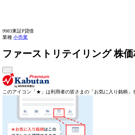
9983
東証P
貸借
業種
小売業
ファーストリテイリング
株価
このアイコン
「★」
は利用者の皆さまの
「お気に入り銘柄」