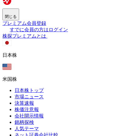
閉じる
プレミアム会員登録
すでに会員の方はログイン
株探プレミアムとは
日本株
米国株
日本株トップ
市場ニュース
決算速報
株価注意報
会社開示情報
銘柄探検
人気テーマ
ネット証券会社比較