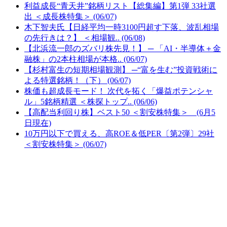
利益成長“青天井”銘柄リスト【総集編】第1弾 33社選
出 ＜成長株特集＞ (06/07)
木下智夫氏【日経平均一時3100円超す下落、波乱相場
の先行きは？】 ＜相場観.. (06/08)
【北浜流一郎のズバリ株先見！】 ─ 「AI・半導体＋金
融株」の2本柱相場が本格.. (06/07)
【杉村富生の短期相場観測】 ─“富を生む”投資戦術に
よる特選銘柄！（下） (06/07)
株価も超成長モード！ 次代を拓く「爆益ポテンシャ
ル」5銘柄精選 ＜株探トップ.. (06/06)
【高配当利回り株】ベスト50 ＜割安株特集＞ (6月5
日現在)
10万円以下で買える、高ROE＆低PER〔第2弾〕29社
＜割安株特集＞ (06/07)