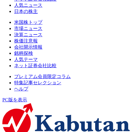
人気ニュース
日本の株主
米国株トップ
市場ニュース
決算ニュース
株価注意報
会社開示情報
銘柄探検
人気テーマ
ネット証券会社比較
プレミアム会員限定コラム
特集記事セレクション
ヘルプ
PC版を表示