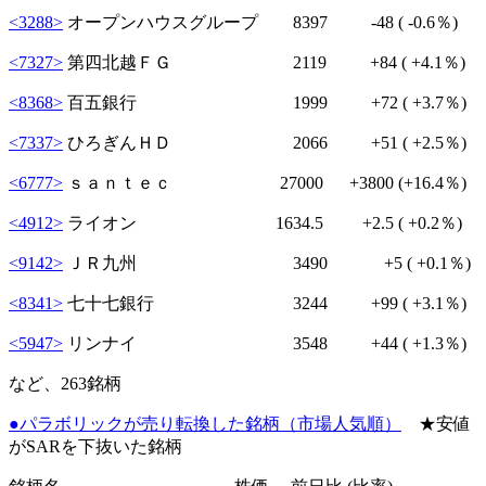
<3288>
オープンハウスグループ 8397
-48
( -0.6％)
<7327>
第四北越ＦＧ 2119
+84
( +4.1％)
<8368>
百五銀行 1999
+72
( +3.7％)
<7337>
ひろぎんＨＤ 2066
+51
( +2.5％)
<6777>
ｓａｎｔｅｃ 27000
+3800
(+16.4％)
<4912>
ライオン 1634.5
+2.5
( +0.2％)
<9142>
ＪＲ九州 3490
+5
( +0.1％)
<8341>
七十七銀行 3244
+99
( +3.1％)
<5947>
リンナイ 3548
+44
( +1.3％)
など、263銘柄
●パラボリックが売り転換した銘柄（市場人気順）
★安値
がSARを下抜いた銘柄