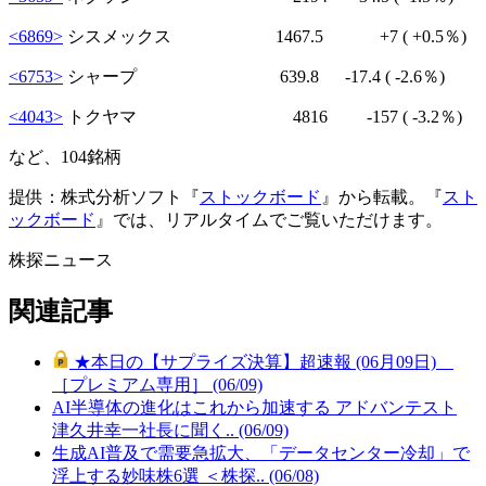
<6869>
シスメックス 1467.5
+7
( +0.5％)
<6753>
シャープ 639.8
-17.4
( -2.6％)
<4043>
トクヤマ 4816
-157
( -3.2％)
など、104銘柄
提供：株式分析ソフト『
ストックボード
』から転載。『
スト
ックボード
』では、リアルタイムでご覧いただけます。
株探ニュース
関連記事
★本日の【サプライズ決算】超速報 (06月09日)
［プレミアム専用］ (06/09)
AI半導体の進化はこれから加速する アドバンテスト
津久井幸一社長に聞く.. (06/09)
生成AI普及で需要急拡大、「データセンター冷却」で
浮上する妙味株6選 ＜株探.. (06/08)