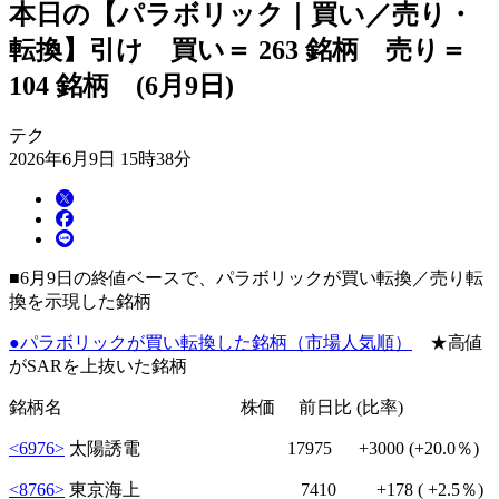
本日の【パラボリック｜買い／売り・
転換】引け 買い＝ 263 銘柄 売り＝
104 銘柄 (6月9日)
テク
2026年6月9日 15時38分
■6月9日の終値ベースで、パラボリックが買い転換／売り転
換を示現した銘柄
●パラボリックが買い転換した銘柄（市場人気順）
★高値
がSARを上抜いた銘柄
銘柄名 株価 前日比 (比率)
<6976>
太陽誘電 17975
+3000
(+20.0％)
<8766>
東京海上 7410
+178
( +2.5％)