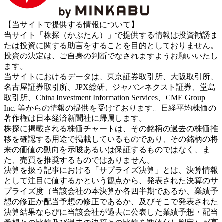
【当サイトで提供する情報について】
当サイト「株探（かぶたん）」で提供する情報は投資勧誘ま
たは投資に関する助言をすることを目的としておりません。
投資の決定は、ご自身の判断でなされますようお願いいたし
ます。
当サイトにおけるデータは、東京証券取引所、大阪取引所、
名古屋証券取引所、JPX総研、ジャパンネクスト証券、堂島
取引所、China Investment Information Services、CME Group
Inc. 等からの情報の提供を受けております。日経平均株価の
著作権は日本経済新聞社に帰属します。
株探に掲載される株価チャートは、その銘柄の過去の株価推
移を確認する用途で掲載しているものであり、その銘柄の将
来の価値の動向を示唆あるいは保証するものではなく、ま
た、売買を推奨するものではありません。
決算を扱う記事における「サプライズ決算」とは、決算情報
として注目に値するかという観点から、発表された決算のサ
プライズ度（当該会社の本決算か各四半期であるか、業績予
想の修正か配当予想の修正であるか、及びそこで発表された
決算結果ならびに当該会社が過去に公表した業績予想・配当