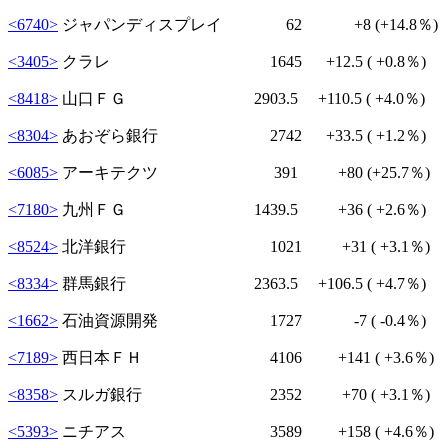
<6740>
ジャパンディスプレイ 62
+8
(+14.8％)
<3405>
クラレ 1645
+12.5
( +0.8％)
<8418>
山口ＦＧ 2903.5
+110.5
( +4.0％)
<8304>
あおぞら銀行 2742
+33.5
( +1.2％)
<6085>
アーキテクツ 391
+80
(+25.7％)
<7180>
九州ＦＧ 1439.5
+36
( +2.6％)
<8524>
北洋銀行 1021
+31
( +3.1％)
<8334>
群馬銀行 2363.5
+106.5
( +4.7％)
<1662>
石油資源開発 1727
-7
( -0.4％)
<7189>
西日本ＦＨ 4106
+141
( +3.6％)
<8358>
スルガ銀行 2352
+70
( +3.1％)
<5393>
ニチアス 3589
+158
( +4.6％)