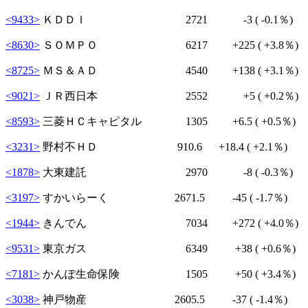
<9433>
ＫＤＤＩ 2721
-3
( -0.1％)
<8630>
ＳＯＭＰＯ 6217
+225
( +3.8％)
<8725>
ＭＳ＆ＡＤ 4540
+138
( +3.1％)
<9021>
ＪＲ西日本 2552
+5
( +0.2％)
<8593>
三菱ＨＣキャピタル 1305
+6.5
( +0.5％)
<3231>
野村不ＨＤ 910.6
+18.4
( +2.1％)
<1878>
大東建託 2970
-8
( -0.3％)
<3197>
すかいらーく 2671.5
-45
( -1.7％)
<1944>
きんでん 7034
+272
( +4.0％)
<9531>
東京ガス 6349
+38
( +0.6％)
<7181>
かんぽ生命保険 1505
+50
( +3.4％)
<3038>
神戸物産 2605.5
-37
( -1.4％)