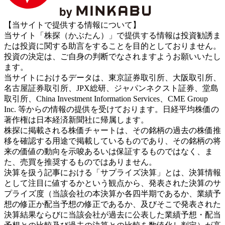
【当サイトで提供する情報について】
当サイト「株探（かぶたん）」で提供する情報は投資勧誘ま
たは投資に関する助言をすることを目的としておりません。
投資の決定は、ご自身の判断でなされますようお願いいたし
ます。
当サイトにおけるデータは、東京証券取引所、大阪取引所、
名古屋証券取引所、JPX総研、ジャパンネクスト証券、堂島
取引所、China Investment Information Services、CME Group
Inc. 等からの情報の提供を受けております。日経平均株価の
著作権は日本経済新聞社に帰属します。
株探に掲載される株価チャートは、その銘柄の過去の株価推
移を確認する用途で掲載しているものであり、その銘柄の将
来の価値の動向を示唆あるいは保証するものではなく、ま
た、売買を推奨するものではありません。
決算を扱う記事における「サプライズ決算」とは、決算情報
として注目に値するかという観点から、発表された決算のサ
プライズ度（当該会社の本決算か各四半期であるか、業績予
想の修正か配当予想の修正であるか、及びそこで発表された
決算結果ならびに当該会社が過去に公表した業績予想・配当