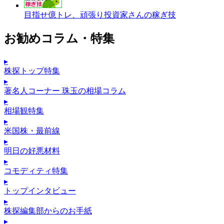
目指せ億トレ、頑張り投資家さんの稼ぎ技
お勧めコラム・特集
▸
株探トップ特集
▸
著名人コーナー 珠玉の相場コラム
▸
相場観特集
▸
米国株・最前線
▸
明日の好悪材料
▸
コモディティ特集
▸
トップインタビュー
▸
株探編集部からのお手紙
▸