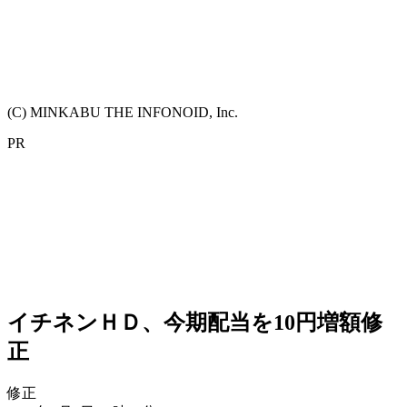
(C) MINKABU THE INFONOID, Inc.
PR
イチネンＨＤ、今期配当を10円増額修
正
修正