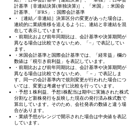
計基準［非連結決算(単独決算)］、「米国」：米国会
計基準、「IFRS」：国際会計基準
・［連結／非連結］決算区分の変更があった場合は、
連続的に業績推移を追えるように、連結と非連結を混
在して表示しています。
・前期比および前年同期比は、会計基準や決算期間が
異なる場合は比較できないため、「−」で表記してい
ます。
・米国会計基準と国際会計基準では、「経常益」欄の
数値は「税引き前利益」を表記しています。
・前期比および前年同期比は、会計基準や決算期間が
異なる場合は比較できないため、「－」で表記しま
す。同一の会計基準内で規則変更が行われた場合につ
いては、変更は考慮せずに比較を行っています。
・予想１株利益、予想1株配当は期中に実施された株式
分割など新株発行を反映した現在の発行済み株式数で
算出しています。そのため、会社発表の数値と違う場
合があります。
・業績予想がレンジで開示された場合は中央値を表記
しています。