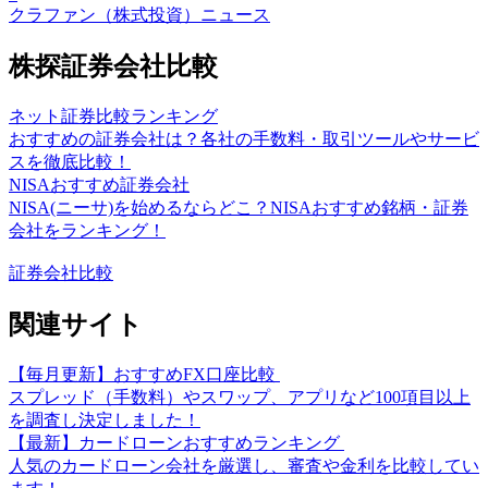
クラファン（株式投資）ニュース
株探証券会社比較
ネット証券比較ランキング
おすすめの証券会社は？各社の手数料・取引ツールやサービ
スを徹底比較！
NISAおすすめ証券会社
NISA(ニーサ)を始めるならどこ？NISAおすすめ銘柄・証券
会社をランキング！
証券会社比較
関連サイト
【毎月更新】おすすめFX口座比較
スプレッド（手数料）やスワップ、アプリなど100項目以上
を調査し決定しました！
【最新】カードローンおすすめランキング
人気のカードローン会社を厳選し、審査や金利を比較してい