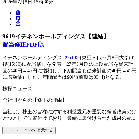
2026年7月8日 15時30分
9619
イチネンホールディングス【連結】
配当修正PDF
イチネンホールディングス
<9619>
[東証Ｐ] が7月8日大引け
後(15:30)に配当修正を発表。27年3月期の上期配当を従来計
画の40円→45円に増額し、下期配当も従来計画の40円→45円
に増額修正した。年間配当は90円(前期は80円)となる。
株探ニュース
会社側からの【修正の理由】
当社は、株主の皆様に対する利益還元を重要な経営政策のひ
とつとして位置付けており、業績に裏付けられた成果の配...
・
・
・
・
すべて表示する