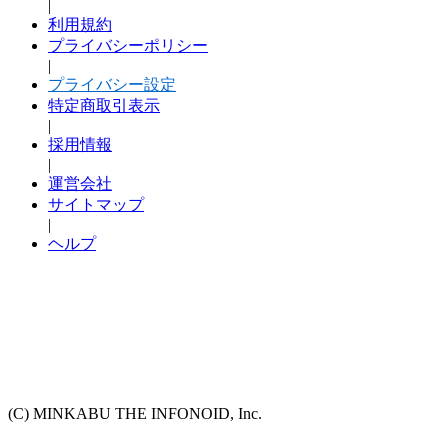
|
利用規約
プライバシーポリシー
|
プライバシー設定
特定商取引表示
|
採用情報
|
運営会社
サイトマップ
|
ヘルプ
(C) MINKABU THE INFONOID, Inc.