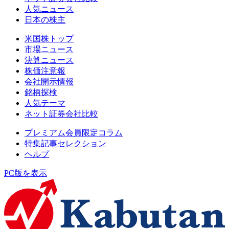
人気ニュース
日本の株主
米国株トップ
市場ニュース
決算ニュース
株価注意報
会社開示情報
銘柄探検
人気テーマ
ネット証券会社比較
プレミアム会員限定コラム
特集記事セレクション
ヘルプ
PC版を表示